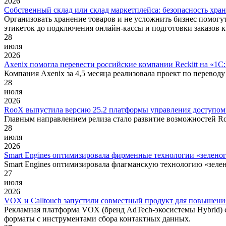
2026
Собственный склад или склад маркетплейса: безопасность хра
Организовать хранение товаров и не усложнить бизнес помогу
этикеток до подключения онлайн-кассы и подготовки заказов к
28
июля
2026
Axenix помогла перевести российские компании Reckitt на «1
Компания Axenix за 4,5 месяца реализовала проект по перево
28
июля
2026
RooX выпустила версию 25.2 платформы управления доступ
Главным направлением релиза стало развитие возможностей R
28
июля
2026
Smart Engines оптимизировала фирменные технологии «зеленог
Smart Engines оптимизировала флагманскую технологию «зелен
27
июля
2026
VOX и Calltouch запустили совместный продукт для повышен
Рекламная платформа VOX (бренд AdTech-экосистемы Hybrid) с
форматы с инструментами сбора контактных данных.