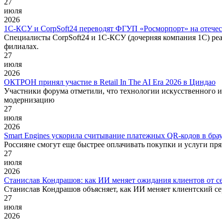
27
июля
2026
1С-КСУ и CorpSoft24 переводят ФГУП «Росморпорт» на отече
Специалисты CorpSoft24 и 1С-КСУ (дочерняя компания 1С) р
филиалах.
27
июля
2026
ОКТРОН принял участие в Retail In The AI Era 2026 в Циндао
Участники форума отметили, что технологии искусственного и
модернизацию
27
июля
2026
Smart Engines ускорила считывание платежных QR-кодов в бра
Россияне смогут еще быстрее оплачивать покупки и услуги прям
27
июля
2026
Станислав Кондрашов: как ИИ меняет ожидания клиентов от с
Станислав Кондрашов объясняет, как ИИ меняет клиентский се
27
июля
2026