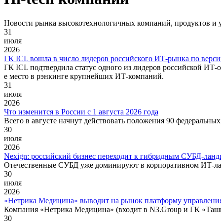
Новости рынка высокотехнологичных компаний, продуктов и у
31
июля
2026
ГК ICL вошла в число лидеров российского ИТ-рынка по вер
ГК ICL подтвердила статус одного из лидеров российской ИТ-
е место в рэнкинге крупнейших ИТ-компаний.
31
июля
2026
Что изменится в России с 1 августа 2026 года
Всего в августе начнут действовать положения 90 федеральных
30
июля
2026
Nexign: российский бизнес переходит к гибридным СУБД-лан
Отечественные СУБД уже доминируют в корпоративном ИТ-лан
30
июля
2026
«Нетрика Медицина» выводит на рынок платформу управления
Компания «Нетрика Медицина» (входит в N3.Group и ГК «Та
30