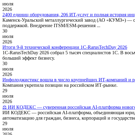
июля
2026
2400 единиц оборудования, 206 ИТ-услуг и полная история и
Каменск-Уральский металлургический завод (АО «КУМЗ») — о
поддержкой. Внедрение ITSM/ESM-решения ...
30
июля
2026
Итоги 9-й технической конференции 1C-RarusTechDay 2026
1C-RarusTechDay 2026 собрал 5 тысяч специалистов 1С. В вос
больший эффект бизнесу.
30
июля
2026
Инфолоджистикс вошла в число крупнейших ИТ-компаний и ро
Компания укрепила позиции на российском ИТ-рынке.
29
июля
2026
⚖️ ИИ КОДЕКС — суверенная российская AI-платформа нового
ИИ КОДЕКС — российская AI-платформа, объединяющая юридич
автоматизацию для граждан, бизнеса, корпораций и государств
29
июля
2026