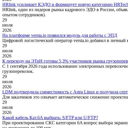
HRlink усиливает КЭДО и формирует новую категорию HRTech
HRlink, один из лидеров рынка кадрового ЭДО в России, объя
опытом сотрудников).
29
июля
2026
На платформе versta.io появился модуль для работы с ЭПД
Цифровой логистический оператор versta.io добавил в личный
29
июля
2026
К переходу на ЭТрН готовы 5,3% участников рынка грузопере
С 1 сентября 2026 года использование электронных перевозоч
грузоперевозок.
29
июля
2026
LDM подтвердила совместимость с Astra Linux и получила серти
Для заказчиков это означает автоматическое снижение проект
29
июля
2026
Какой кабель Кат.6A выбрать: S/FTP или U/FTP?
При проектировании СКС категории 6A вопрос выбора экраниро
на дистанции до 100 мет...