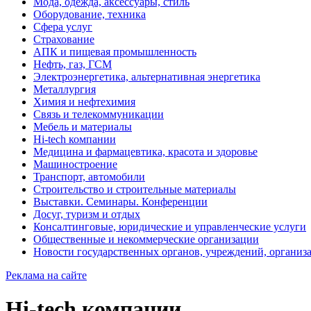
Мода, одежда, аксессуары, стиль
Оборудование, техника
Сфера услуг
Страхование
АПК и пищевая промышленность
Нефть, газ, ГСМ
Электроэнергетика, альтернативная энергетика
Металлургия
Химия и нефтехимия
Связь и телекоммуникации
Мебель и материалы
Hi-tech компании
Медицина и фармацевтика, красота и здоровье
Машиностроение
Транспорт, автомобили
Строительство и строительные материалы
Выставки. Семинары. Конференции
Досуг, туризм и отдых
Консалтинговые, юридические и управленческие услуги
Общественные и некоммерческие организации
Новости государственных органов, учреждений, организ
Реклама на сайте
Hi-tech компании