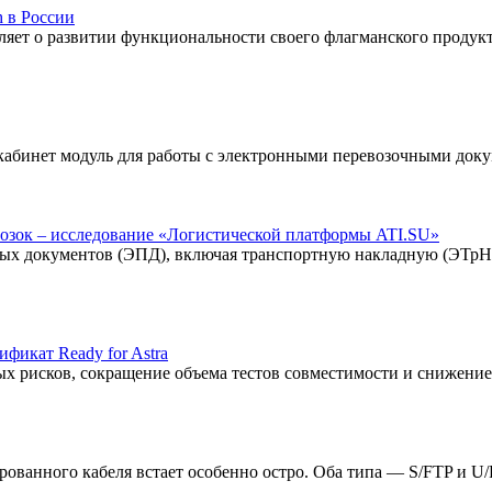
 в России
вляет о развитии функциональности своего флагманского проду
 кабинет модуль для работы с электронными перевозочными док
возок – исследование «Логистической платформы ATI.SU»
ных документов (ЭПД), включая транспортную накладную (ЭТрН),
фикат Ready for Astra
ных рисков, сокращение объема тестов совместимости и снижени
ванного кабеля встает особенно остро. Оба типа — S/FTP и U/