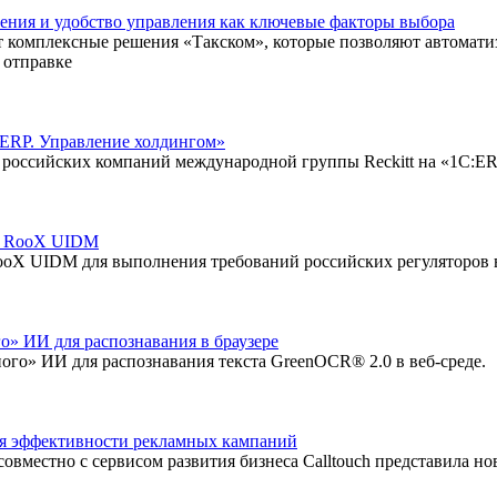
нения и удобство управления как ключевые факторы выбора
т комплексные решения «Такском», которые позволяют автомати
 отправке
С:ERP. Управление холдингом»
ду российских компаний международной группы Reckitt на «1С:E
ом RooX UIDM
ooX UIDM для выполнения требований российских регуляторов 
о» ИИ для распознавания в браузере
ого» ИИ для распознавания текста GreenOCR® 2.0 в веб-среде.
ия эффективности рекламных кампаний
овместно с сервисом развития бизнеса Calltouch представила 