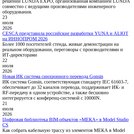
решений LUNDA EXPO, организованная компанией LUNDA
совместно с ведущими производителями инженерного
оборудования.
23
июля
2026
CESCA представила российские разработки YUNA и ALIOT
на ИННОПРОМ 2026
Более 1000 посетителей стенда, живые демонстрации на
реальном оборудовании, переговоры с производителями и
ИТ-директорами
22
июля
2026
Новая ИК система синхронного перевода Gonsin
ИК система Gonsin, соответствующая стандарту IEC 61603-7,
обеспечивает до 32 каналов перевода, поддерживает ИК- и
RF-передачу в одном устройстве, а также бесшовно
интегрируется с конференц-системой с 10000N.
21
июля
2026
Цифровая библиотека BIM-объектов «МЕКА» в Model Studio
CS
Как собрать кабельную трассу из элементов МЕКА в Model