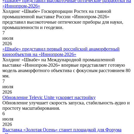
«Швабе» представил высокоточные оптические разработки на
«Иннопром-2026»
Холдинг «Швабе» Госкорпорации Ростех на главной
промышленной выставке России «Иннопром-2026»
представил высокоточные оптические приборы для науки,
промышленности и геодезии.
7
июля
2026
«Швабе» представил первый российский анаморфотный
кинообъектив на «Иннопром-2026»
Холдинг «Швабе» на Международной промышленной
выставке «Иннопром-2026» впервые представляет готовую
модель анаморфотного объектива с фокусным расстоянием 80
мм.
7
июля
2026
Обновление Televic Unite ускоряет настройку
Обновление улучшает скорость запуска, стабильность аудио и
простоту масштабирования.
6
июля
2026
Выставка «Золотая Осень» станет площадкой для Форума