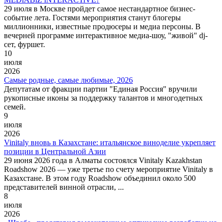
29 июля в Москве пройдет самое нестандартное бизнес-
событие лета. Гостями мероприятия станут блогеры
миллионники, известные продюсеры и медиа персоны. В
вечерней программе интерактивное медиа-шоу, "живой" dj-
сет, фуршет.
10
июля
2026
Самые родные, самые любимые, 2026
Депутатам от фракции партии "Единая Россия" вручили
рукописные иконы за поддержку талантов и многодетных
семей.
9
июля
2026
Vinitaly вновь в Казахстане: итальянское виноделие укрепляет
позиции в Центральной Азии
29 июня 2026 года в Алматы состоялся Vinitaly Kazakhstan
Roadshow 2026 — уже третье по счету мероприятие Vinitaly в
Казахстане. В этом году Roadshow объединил около 500
представителей винной отрасли, ...
8
июля
2026