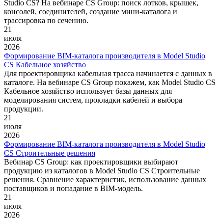
Studio CS? На вебинаре CS Group: поиск лотков, крышек,
консолей, соединителей, создание мини-каталога и
трассировка по сечению.
21
июля
2026
Формирование ВIM-каталога производителя в Model Studio
CS Кабельное хозяйство
Для проектировщика кабельная трасса начинается с данных в
каталоге. На вебинаре CS Group покажем, как Model Studio CS
Кабельное хозяйство использует базы данных для
моделирования систем, прокладки кабелей и выбора
продукции.
21
июля
2026
Формирование ВIM-каталога производителя в Model Studio
CS Строительные решения
Вебинар CS Group: как проектировщики выбирают
продукцию из каталогов в Model Studio CS Строительные
решения. Сравнение характеристик, использование данных
поставщиков и попадание в BIM-модель.
21
июля
2026