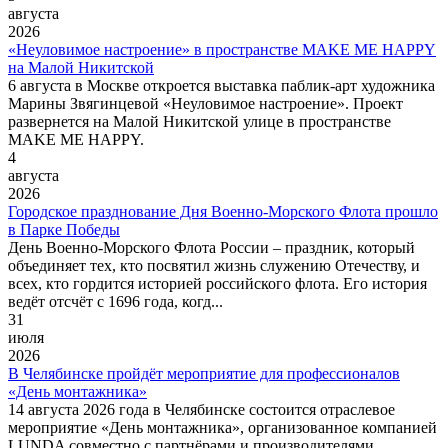
августа
2026
«Неуловимое настроение» в пространстве MAKE ME HAPPY
на Малой Никитской
6 августа в Москве откроется выставка паблик-арт художника
Марины Звягинцевой «Неуловимое настроение». Проект
развернется на Малой Никитской улице в пространстве
MAKE ME HAPPY.
4
августа
2026
Городское празднование Дня Военно-Морского Флота прошло
в Парке Победы
День Военно-Морского Флота России ‒ праздник, который
объединяет тех, кто посвятил жизнь служению Отечеству, и
всех, кто гордится историей российского флота. Его история
ведёт отсчёт с 1696 года, когд...
31
июля
2026
В Челябинске пройдёт мероприятие для профессионалов
«День монтажника»
14 августа 2026 года в Челябинске состоится отраслевое
мероприятие «День монтажника», организованное компанией
LUNDA совместно с партнёрами и производителями