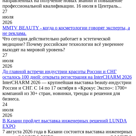
направленных на получение новых знаний и повышение
профессиональной квалификации. 16 июля в Централь...
27
июля
2026
MMTV BEAUTY - когда о косметологии говорят эксперты, а
не реклама.
Что сегодня действительно работает в эстетической
медицине? Почему российские технологии всё увереннее
выходят на мировой уровень?
27
июля
2026
До главной встречи индустрии красоты России и СНГ
осталось 100 дней: открыта регистрация на InterCHARM 2026
InterCHARM 2026 — крупнейшая выставка beauty-индустрии
России и СНГ. С 14 по 17 октября в «Крокус Экспо»: 1700+
компаний из 30+ стран, новинки, тренды и решения для
бизнеса.
24
июля
2026
В Казани пройдет выставка инженерных решений LUNDA
EXPO
7 августа 2026 года в Казани состоится выставка инженерных