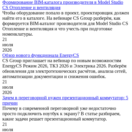
Формирование ВIM-каталога производителя в Model Studio
CS Отопление и вентиляция
Чтобы оборудование попало в проект, проектировщик должен
найти его в каталоге. На вебинаре CS Group разберём, как
формируется BIM-каталог производителя для Model Studio CS
Отопление и вентиляция и что учесть при подготовке
номенклатуры.
21
июля
2026
Обзор нового функционала EnergyCS
CS Group приглашает на вебинар по новым возможностям
EnergyCS Режим 2026, ТКЗ 2026 и Электрика 2026. Разберём
обновления для электротехнических расчётов, анализа сетей,
автоматизации документации и снижения ошибок.
21
июля
2026
Зачем в переговорной нужен презентационный коммутатор: 5
причин
Почему в современной переговорной уже недостаточно
просто подключить ноутбук к экрану? В статье разбираем,
какие задачи решает презентационный коммутатор.
21
июля