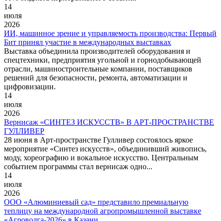
14
июля
2026
ИИ, машинное зрение и управляемость производства: Первый
Бит принял участие в международных выставках
Выставка объединила производителей оборудования и
спецтехники, предприятия угольной и горнодобывающей
отрасли, машиностроительные компании, поставщиков
решений для безопасности, ремонта, автоматизации и
цифровизации.
14
июля
2026
Вернисаж «СИНТЕЗ ИСКУССТВ» В АРТ-ПРОСТРАНСТВЕ
ГУЛЛИВЕР
28 июня в Арт-пространстве Гулливер состоялось яркое
мероприятие «Синтез искусств», объединивший живопись,
моду, хореографию и вокальное искусство. Центральным
событием программы стал вернисаж одно...
14
июля
2026
ООО «Алюминиевый сад» представило премиальную
теплицу на международной агропромышленной выставке
«Агроволга‑2026» в Казани