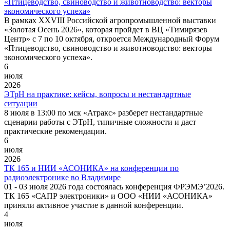
«Птицеводство, свиноводство и животноводство: векторы
экономического успеха»
В рамках XXVIII Российской агропромышленной выставки
«Золотая Осень 2026», которая пройдет в ВЦ «Тимирязев
Центр» с 7 по 10 октября, откроется Международный Форум
«Птицеводство, свиноводство и животноводство: векторы
экономического успеха».
6
июля
2026
ЭТрН на практике: кейсы, вопросы и нестандартные
ситуации
8 июля в 13:00 по мск «Атракс» разберет нестандартные
сценарии работы с ЭТрН, типичные сложности и даст
практические рекомендации.
6
июля
2026
ТК 165 и НИИ «АСОНИКА» на конференции по
радиоэлектронике во Владимире
01 - 03 июля 2026 года состоялась конференция ФРЭМЭ’2026.
ТК 165 «САПР электроники» и ООО «НИИ «АСОНИКА»
приняли активное участие в данной конференции.
4
июля