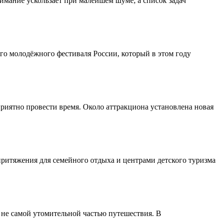
имание ускользает при малейшем шуме, а список задач
о молодёжного фестиваля России, который в этом году
приятно провести время. Около аттракциона установлена новая
 притяжения для семейного отдыха и центрами детского туризма
 не самой утомительной частью путешествия. В