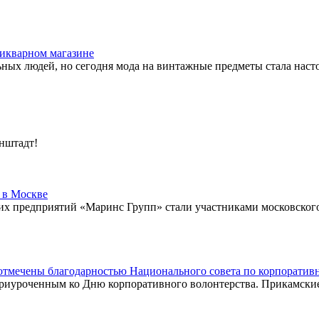
тикварном магазине
ных людей, но сегодня мода на винтажные предметы стала насто
нштадт!
 в Москве
их предприятий «Маринс Групп» стали участниками московского
 отмечены благодарностью Национального совета по корпоратив
иуроченным ко Дню корпоративного волонтерства. Прикамские 