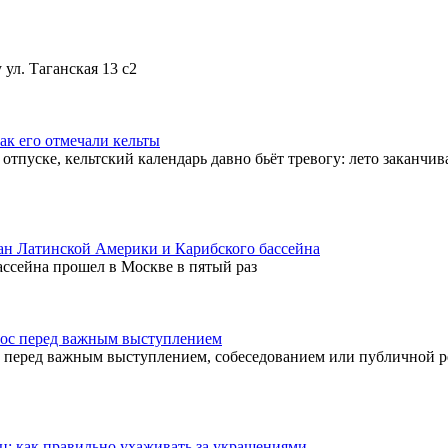
ул. Таганская 13 с2
как его отмечали кельты
тпуске, кельтский календарь давно бьёт тревогу: лето заканчив
ран Латинской Америки и Карибского бассейна
ссейна прошел в Москве в пятый раз
олос перед важным выступлением
: перед важным выступлением, собеседованием или публичной 
: как правильно ухаживать за украшениями