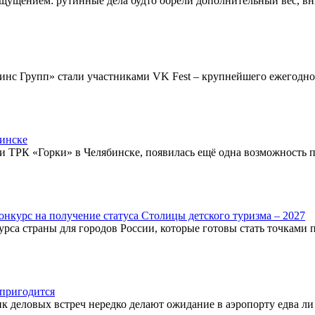
щущением: рутинные дела будто обрели дополнительный вес, вн
инс Групп» стали участниками VK Fest – крупнейшего ежегодног
бинске
ии ТРК «Горки» в Челябинске, появилась ещё одна возможность 
конкурс на получение статуса Столицы детского туризма – 2027
курса страны для городов России, которые готовы стать точками
 пригодится
к деловых встреч нередко делают ожидание в аэропорту едва ли