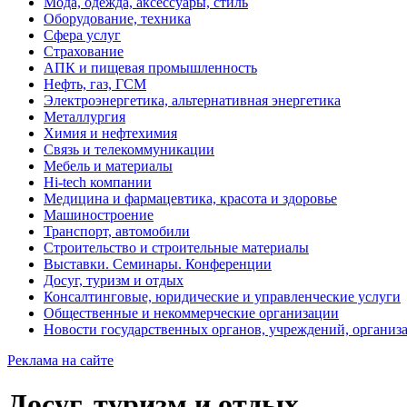
Мода, одежда, аксессуары, стиль
Оборудование, техника
Сфера услуг
Страхование
АПК и пищевая промышленность
Нефть, газ, ГСМ
Электроэнергетика, альтернативная энергетика
Металлургия
Химия и нефтехимия
Связь и телекоммуникации
Мебель и материалы
Hi-tech компании
Медицина и фармацевтика, красота и здоровье
Машиностроение
Транспорт, автомобили
Строительство и строительные материалы
Выставки. Семинары. Конференции
Досуг, туризм и отдых
Консалтинговые, юридические и управленческие услуги
Общественные и некоммерческие организации
Новости государственных органов, учреждений, организ
Реклама на сайте
Досуг, туризм и отдых