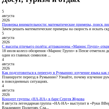
5
августа
2026
Проверка внимательности: математические примеры, поиск лиц
Зачем решать математические примеры на скорость и искать с
5
августа
2026
С высоты птичьего полёта: аттракционы «Маринс Групп» откр
18 июля колесо обозрения «Маринс Групп» в Пензе отметило д
один из главных символов ...
4
августа
2026
Как подготовиться к переезду в Румынию: изучение языка как
Планируете переезд в Румынию? Узнайте, почему изучение румы
в повседневных ситуациях.
4
августа
2026
Концерт группы «НА-НА» в баре Сергея Жукова
8 августа легендарная группа «НА-НА» выступит в «Руки ВВер
Владимиру Политову, Сла...