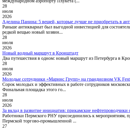
международном аэропорту Пхукета (...
28
июля
2026
Аделина Панина: 5 вещей, которые лучше не приобретать в ан
Раньше антиквариат был выгодной инвестицией для состоятель
редкой вещью новый хозяин...
28
июля
2026
Новый водный маршрут в Кронштадт
Два путешествия в одном: новый маршрут из Петербурга в Кро
28
июля
2026
Молодые сотрудники «Маринс Групп» на грандиозном VK Fest
Сорок молодых и эффективных в работе сотрудников московск
Финальная площадка этого го...
28
июля
2026
За вклад в развитие инициатив: прикамские нефтепроводчики
Работники Пермского РНУ присоединились к мероприятиям, пр
Пермской торгово-промышленной ...
27