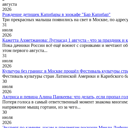
августа
2026
Рождение детишек Капибары в зоокафе "Бар Капибар"
Три прекрасных малыша появились на свет в Москве, по адресу 
31
июля
2026
Кажетта Ахметжанова: Лугнасад 1 августа - что за праздник и 
Пока дачники России всё ещё воюют с сорняками и мечтают об о
этом первого августа...
31
июля
2026
Культура без границ: в Москве прошёл Фестиваль культуры ст
Фестиваль культуры стран Латинской Америки и Карибского ба
30
июля
2026
Актриса и певица Алина Панкеева: что делать, если пропал г
Потеря голоса в самый ответственный момент знакома многим
напряжение мышц гортани, из за чего...
30
июля
2026
Эксперт по камням, часам и предметам роскоши Менди Лифшиц