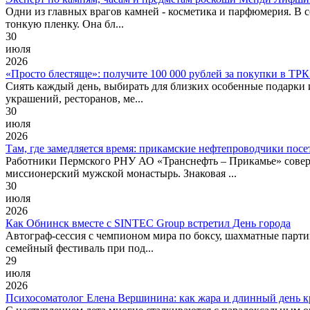
Одни из главных врагов камней - косметика и парфюмерия. В с
тонкую пленку. Она бл...
30
июля
2026
«Просто блестяще»: получите 100 000 рублей за покупки в Т
Сиять каждый день, выбирать для близких особенные подарки 
украшений, ресторанов, ме...
30
июля
2026
Там, где замедляется время: прикамские нефтепроводчики пос
Работники Пермского РНУ АО «Транснефть – Прикамье» совер
миссионерский мужской монастырь. Знаковая ...
30
июля
2026
Как Обнинск вместе с SINTEC Group встретил День города
Автограф-сессия с чемпионом мира по боксу, шахматные парти
семейный фестиваль при под...
29
июля
2026
Психосоматолог Елена Вершинина: как жара и длинный день к