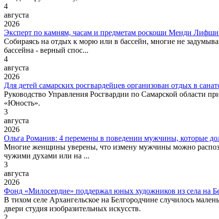
4
августа
2026
Эксперт по камням, часам и предметам роскоши Менди Лифшиц
Собираясь на отдых к морю или в бассейн, многие не задумыва
бассейна - верный спос...
4
августа
2026
Для детей самарских росгвардейцев организован отдых в сана
Руководство Управления Росгвардии по Самарской области пр
«Юность».
3
августа
2026
Ольга Романив: 4 перемены в поведении мужчины, которые д
Многие женщины уверены, что измену мужчины можно распознат
чужими духами или на ...
3
августа
2026
Фонд «Милосердие» поддержал юных художников из села на Б
В тихом селе Архангельское на Белгородчине случилось малень
двери студия изобразительных искусств.
2