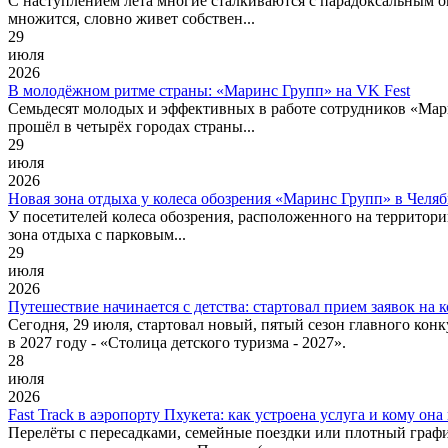
С наступлением лета многие сталкиваются с парадоксальным о
множится, словно живет собствен...
29
июля
2026
В молодёжном ритме страны: «Маринс Групп» на VK Fest
Семьдесят молодых и эффективных в работе сотрудников «Мар
прошёл в четырёх городах страны...
29
июля
2026
Новая зона отдыха у колеса обозрения «Маринс Групп» в Челя
У посетителей колеса обозрения, расположенного на территор
зона отдыха с парковым...
29
июля
2026
Путешествие начинается с детства: стартовал прием заявок на 
Сегодня, 29 июля, стартовал новый, пятый сезон главного кон
в 2027 году - «Столица детского туризма - 2027».
28
июля
2026
Fast Track в аэропорту Пхукета: как устроена услуга и кому она
Перелёты с пересадками, семейные поездки или плотный графи