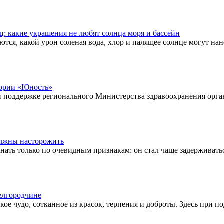
: какие украшения не любят солнца моря и бассейн
ются, какой урон соленая вода, хлор и палящее солнце могут н
тории «Юность»
и поддержке регионального Министерства здравоохранения орга
олжны насторожить
ь только по очевидным признакам: он стал чаще задерживаться н
елгородчине
кое чудо, сотканное из красок, терпения и доброты. Здесь при