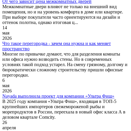
От чего зависит цена межкомнатных дверей
Межкомнатные двери влияют не только на внешний вид
помещения, но и на уровень комфорта в доме или квартире.
При выборе покупатели часто ориентируются на дизайн и
оттенок полотна, однако итоговая ц...
14
мая
2026
Что такое перегородка - зачем она нужна и как меняет
пространство
Многие по привычке думают, что для разделения комнаты
или офиса нужно возводить стены. Но в современных
условиях такой подход устарел. На смену грязному, долгому и
бюрократически сложному строительству пришли офисные
перегородки.
6
мая
2026
Nayada выполнила проект для компании «Ультра Фиш»
В 2025 году компания «Ультра Фиш», входящая в ТОП-5
крупнейших импортеров свежемороженой рыбы и
морепродуктов в России, переехала в новый офис класса А в
деловом квартале Comcity.
26
апреля