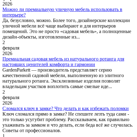
2026
Можно ли премиальную уличную мебель использовать в
интерьере?
Да, безусловно, можно. Более того, дизайнерские коллекции
уличной мебели всё чаще выбирают и для интерьеров
помещений. Это не просто «садовая мебель», а полноценные
дизайн-объекты, изготовленные из...
2
февраля
2026
Премиальная садовая мебель из натурального ротанга для
настоящих ценителей комфорта и гармонии
GardenParkett — производитель представляет серию
качественной садовой мебели, выполненную из элитного
натурального ротанга. Эксклюзивные изделия позволят
владельцам участков воплотить самые смелые иде...
2
февраля
2026
Сломался ключ в замке? Что делать и как избежать поломки
Ключ сломался прямо в замке? Не спешите лезть туда сами -
это только усугубит проблему. Рассказываем, как правильно
ухаживать за замком и что делать, если беда всё же случилась.
Советы от профессионалов.
1