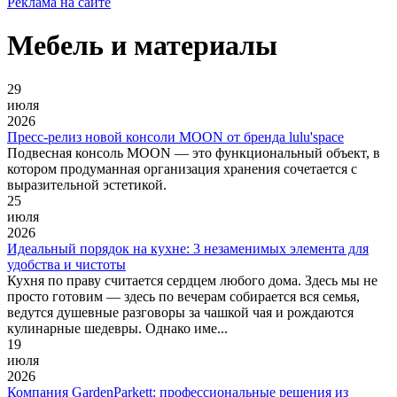
Реклама на сайте
Мебель и материалы
29
июля
2026
Пресс-релиз новой консоли MOON от бренда lulu'space
Подвесная консоль MOON — это функциональный объект, в
котором продуманная организация хранения сочетается с
выразительной эстетикой.
25
июля
2026
Идеальный порядок на кухне: 3 незаменимых элемента для
удобства и чистоты
Кухня по праву считается сердцем любого дома. Здесь мы не
просто готовим — здесь по вечерам собирается вся семья,
ведутся душевные разговоры за чашкой чая и рождаются
кулинарные шедевры. Однако име...
19
июля
2026
Компания GardenParkett: профессиональные решения из