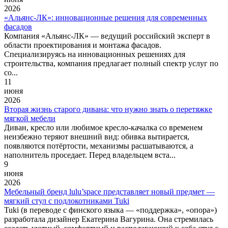
2026
«Альянс-ЛК»: инновационные решения для современных
фасадов
Компания «Альянс-ЛК» — ведущий российский эксперт в
области проектирования и монтажа фасадов.
Специализируясь на инновационных решениях для
строительства, компания предлагает полный спектр услуг по
со...
11
июня
2026
Вторая жизнь старого дивана: что нужно знать о перетяжке
мягкой мебели
Диван, кресло или любимое кресло-качалка со временем
неизбежно теряют внешний вид: обивка вытирается,
появляются потёртости, механизмы расшатываются, а
наполнитель проседает. Перед владельцем вста...
9
июня
2026
Мебельный бренд lulu’space представляет новый предмет —
мягкий стул с подлокотниками Tuki
Tuki (в переводе с финского языка — «поддержка», «опора»)
разработала дизайнер Екатерина Вагурина. Она стремилась