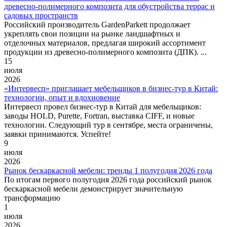
древесно-полимерного композита для обустройства террас и
садовых пространств
Российский производитель GardenParkett продолжает
укреплять свои позиции на рынке ландшафтных и
отделочных материалов, предлагая широкий ассортимент
продукции из древесно-полимерного композита (ДПК). ...
15
июля
2026
«Интервесп» приглашает мебельщиков в бизнес-тур в Китай:
технологии, опыт и вдохновение
Интервесп провел бизнес-тур в Китай для мебельщиков:
заводы HOLD, Purette, Fortran, выставка CIFF, и новые
технологии. Следующий тур в сентябре, места ограничены,
заявки принимаются. Успейте!
9
июля
2026
Рынок бескаркасной мебели: тренды 1 полугодия 2026 года
По итогам первого полугодия 2026 года российский рынок
бескаркасной мебели демонстрирует значительную
трансформацию
1
июля
2026