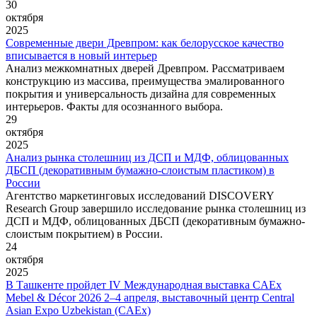
30
октября
2025
Современные двери Древпром: как белорусское качество
вписывается в новый интерьер
Анализ межкомнатных дверей Древпром. Рассматриваем
конструкцию из массива, преимущества эмалированного
покрытия и универсальность дизайна для современных
интерьеров. Факты для осознанного выбора.
29
октября
2025
Анализ рынка столешниц из ДСП и МДФ, облицованных
ДБСП (декоративным бумажно-слоистым пластиком) в
России
Агентство маркетинговых исследований DISCOVERY
Research Group завершило исследование рынка столешниц из
ДСП и МДФ, облицованных ДБСП (декоративным бумажно-
слоистым покрытием) в России.
24
октября
2025
В Ташкенте пройдет IV Международная выставка CAEx
Mebel & Décor 2026 2–4 апреля, выставочный центр Central
Asian Expo Uzbekistan (CAEx)