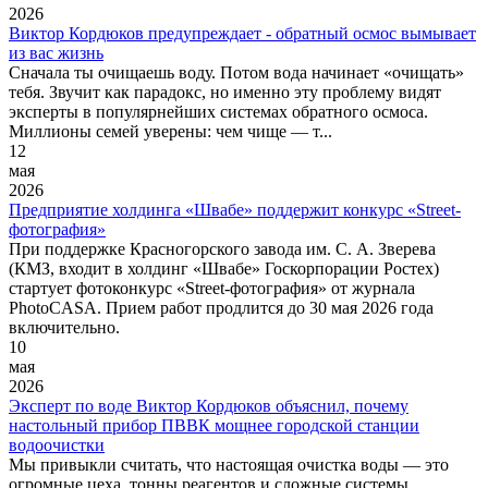
2026
Виктор Кордюков предупреждает - обратный осмос вымывает
из вас жизнь
Сначала ты очищаешь воду. Потом вода начинает «очищать»
тебя. Звучит как парадокс, но именно эту проблему видят
эксперты в популярнейших системах обратного осмоса.
Миллионы семей уверены: чем чище — т...
12
мая
2026
Предприятие холдинга «Швабе» поддержит конкурс «Street-
фотография»
При поддержке Красногорского завода им. С. А. Зверева
(КМЗ, входит в холдинг «Швабе» Госкорпорации Ростех)
стартует фотоконкурс «Street-фотография» от журнала
PhotoCASA. Прием работ продлится до 30 мая 2026 года
включительно.
10
мая
2026
Эксперт по воде Виктор Кордюков объяснил, почему
настольный прибор ПВВК мощнее городской станции
водоочистки
Мы привыкли считать, что настоящая очистка воды — это
огромные цеха, тонны реагентов и сложные системы