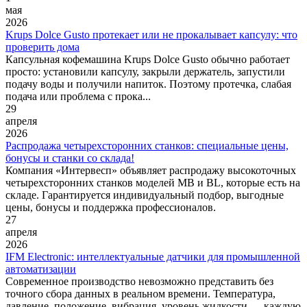
мая
2026
Krups Dolce Gusto протекает или не прокалывает капсулу: что
проверить дома
Капсульная кофемашина Krups Dolce Gusto обычно работает
просто: установили капсулу, закрыли держатель, запустили
подачу воды и получили напиток. Поэтому протечка, слабая
подача или проблема с прока...
29
апреля
2026
Распродажа четырехсторонних станков: специальные цены,
бонусы и станки со склада!
Компания «Интервесп» объявляет распродажу высокоточных
четырехсторонних станков моделей MB и BL, которые есть на
складе. Гарантируется индивидуальный подбор, выгодные
цены, бонусы и поддержка профессионалов.
27
апреля
2026
IFM Electronic: интеллектуальные датчики для промышленной
автоматизации
Современное производство невозможно представить без
точного сбора данных в реальном времени. Температура,
давление, положение, вибрация, уровень жидкости — каждую