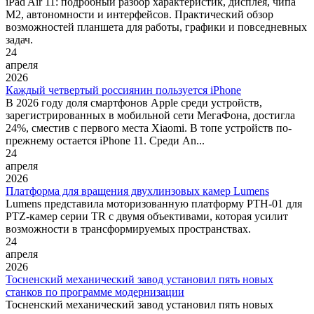
iPad Air 11: подробный разбор характеристик, дисплея, чипа
M2, автономности и интерфейсов. Практический обзор
возможностей планшета для работы, графики и повседневных
задач.
24
апреля
2026
Каждый четвертый россиянин пользуется iPhone
В 2026 году доля смартфонов Apple среди устройств,
зарегистрированных в мобильной сети МегаФона, достигла
24%, сместив с первого места Xiaomi. В топе устройств по-
прежнему остается iPhone 11. Среди An...
24
апреля
2026
Платформа для вращения двухлинзовых камер Lumens
Lumens представила моторизованную платформу PTH-01 для
PTZ-камер серии TR с двумя объективами, которая усилит
возможности в трансформируемых пространствах.
24
апреля
2026
Тосненский механический завод установил пять новых
станков по программе модернизации
Тосненский механический завод установил пять новых