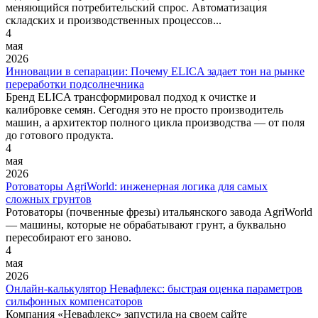
меняющийся потребительский спрос. Автоматизация
складских и производственных процессов...
4
мая
2026
Инновации в сепарации: Почему ELICA задает тон на рынке
переработки подсолнечника
Бренд ELICA трансформировал подход к очистке и
калибровке семян. Сегодня это не просто производитель
машин, а архитектор полного цикла производства — от поля
до готового продукта.
4
мая
2026
Ротоваторы AgriWorld: инженерная логика для самых
сложных грунтов
Ротоваторы (почвенные фрезы) итальянского завода AgriWorld
— машины, которые не обрабатывают грунт, а буквально
пересобирают его заново.
4
мая
2026
Онлайн-калькулятор Невафлекс: быстрая оценка параметров
сильфонных компенсаторов
Компания «Невафлекс» запустила на своем сайте