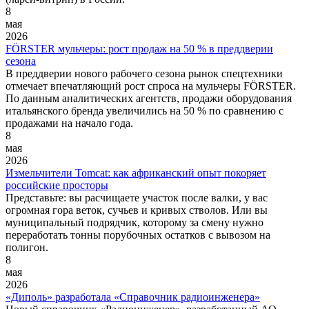
8
мая
2026
FÖRSTER мульчеры: рост продаж на 50 % в преддверии
сезона
В преддверии нового рабочего сезона рынок спецтехники
отмечает впечатляющий рост спроса на мульчеры FÖRSTER.
По данным аналитических агентств, продажи оборудования
итальянского бренда увеличились на 50 % по сравнению с
продажами на начало года.
8
мая
2026
Измельчители Tomcat: как африканский опыт покоряет
российские просторы
Представьте: вы расчищаете участок после валки, у вас
огромная гора веток, сучьев и кривых стволов. Или вы
муниципальный подрядчик, которому за смену нужно
переработать тонны порубочных остатков с вывозом на
полигон.
8
мая
2026
«Диполь» разработала «Справочник радиоинженера»