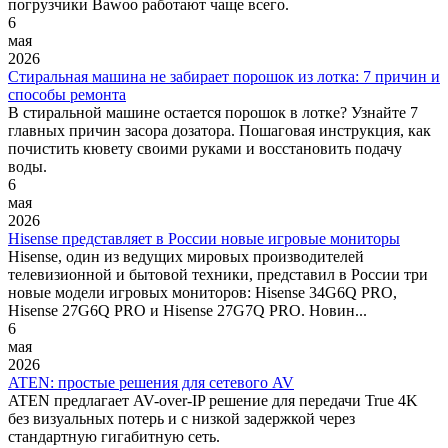
погрузчики Bawoo работают чаще всего.
6
мая
2026
Стиральная машина не забирает порошок из лотка: 7 причин и
способы ремонта
В стиральной машине остается порошок в лотке? Узнайте 7
главных причин засора дозатора. Пошаговая инструкция, как
почистить кювету своими руками и восстановить подачу
воды.
6
мая
2026
Hisense представляет в России новые игровые мониторы
Hisense, один из ведущих мировых производителей
телевизионной и бытовой техники, представил в России три
новые модели игровых мониторов: Hisense 34G6Q PRO,
Hisense 27G6Q PRO и Hisense 27G7Q PRO. Новин...
6
мая
2026
ATEN: простые решения для сетевого AV
ATEN предлагает AV-over-IP решение для передачи True 4K
без визуальных потерь и с низкой задержкой через
стандартную гигабитную сеть.