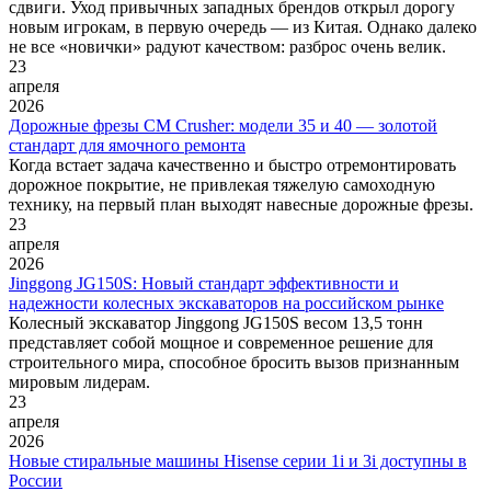
сдвиги. Уход привычных западных брендов открыл дорогу
новым игрокам, в первую очередь — из Китая. Однако далеко
не все «новички» радуют качеством: разброс очень велик.
23
апреля
2026
Дорожные фрезы CM Crusher: модели 35 и 40 — золотой
стандарт для ямочного ремонта
Когда встает задача качественно и быстро отремонтировать
дорожное покрытие, не привлекая тяжелую самоходную
технику, на первый план выходят навесные дорожные фрезы.
23
апреля
2026
Jinggong JG150S: Новый стандарт эффективности и
надежности колесных экскаваторов на российском рынке
Колесный экскаватор Jinggong JG150S весом 13,5 тонн
представляет собой мощное и современное решение для
строительного мира, способное бросить вызов признанным
мировым лидерам.
23
апреля
2026
Новые стиральные машины Hisense серии 1i и 3i доступны в
России