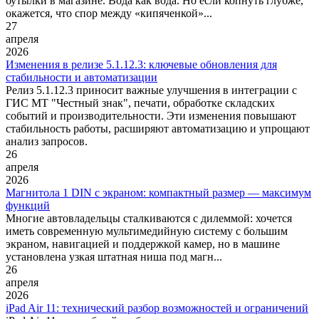
бутылки в магазине. Вода как вода. Но если копнуть глубже,
окажется, что спор между «кипяченкой»...
27
апреля
2026
Изменения в релизе 5.1.12.3: ключевые обновления для
стабильности и автоматизации
Релиз 5.1.12.3 приносит важные улучшения в интеграции с
ГИС МТ "Честный знак", печати, обработке складских
событий и производительности. Эти изменения повышают
стабильность работы, расширяют автоматизацию и упрощают
анализ запросов.
26
апреля
2026
Магнитола 1 DIN с экраном: компактный размер — максимум
функций
Многие автовладельцы сталкиваются с дилеммой: хочется
иметь современную мультимедийную систему с большим
экраном, навигацией и поддержкой камер, но в машине
установлена узкая штатная ниша под магн...
26
апреля
2026
iPad Air 11: технический разбор возможностей и ограничений