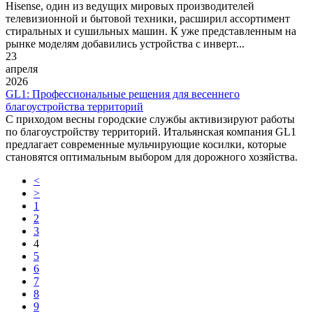
Hisense, один из ведущих мировых производителей
телевизионной и бытовой техники, расширил ассортимент
стиральных и сушильных машин. К уже представленным на
рынке моделям добавились устройства с инверт...
23
апреля
2026
GL1: Профессиональные решения для весеннего
благоустройства территорий
С приходом весны городские службы активизируют работы
по благоустройству территорий. Итальянская компания GL1
предлагает современные мульчирующие косилки, которые
становятся оптимальным выбором для дорожного хозяйства.
<
>
1
2
3
4
5
6
7
8
9