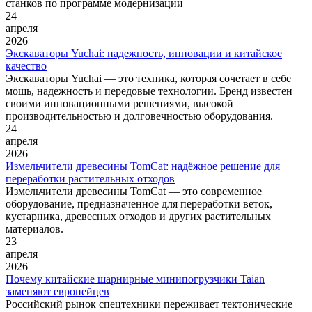
станков по программе модернизации
24
апреля
2026
Экскаваторы Yuchai: надежность, инновации и китайское
качество
Экскаваторы Yuchai — это техника, которая сочетает в себе
мощь, надежность и передовые технологии. Бренд известен
своими инновационными решениями, высокой
производительностью и долговечностью оборудования.
24
апреля
2026
Измельчители древесины TomCat: надёжное решение для
переработки растительных отходов
Измельчители древесины TomCat — это современное
оборудование, предназначенное для переработки веток,
кустарника, древесных отходов и других растительных
материалов.
23
апреля
2026
Почему китайские шарнирные минипогрузчики Taian
заменяют европейцев
Российский рынок спецтехники переживает тектонические