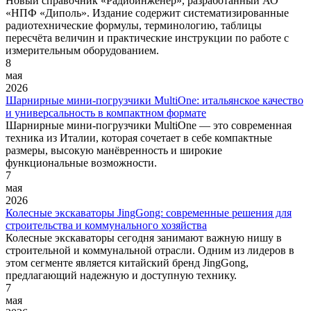
Новый справочник «Радиоинженер», разработанный АО
«НПФ «Диполь». Издание содержит систематизированные
радиотехнические формулы, терминологию, таблицы
пересчёта величин и практические инструкции по работе с
измерительным оборудованием.
8
мая
2026
Шарнирные мини-погрузчики MultiOne: итальянское качество
и универсальность в компактном формате
Шарнирные мини-погрузчики MultiOne — это современная
техника из Италии, которая сочетает в себе компактные
размеры, высокую манёвренность и широкие
функциональные возможности.
7
мая
2026
Колесные экскаваторы JingGong: современные решения для
строительства и коммунального хозяйства
Колесные экскаваторы сегодня занимают важную нишу в
строительной и коммунальной отрасли. Одним из лидеров в
этом сегменте является китайский бренд JingGong,
предлагающий надежную и доступную технику.
7
мая