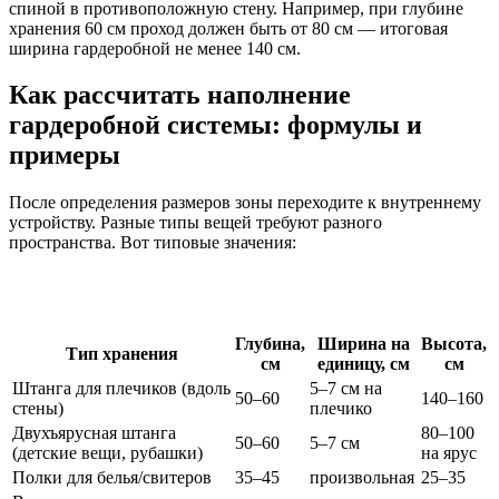
спиной в противоположную стену. Например, при глубине
хранения 60 см проход должен быть от 80 см — итоговая
ширина гардеробной не менее 140 см.
Как рассчитать наполнение
гардеробной системы: формулы и
примеры
После определения размеров зоны переходите к внутреннему
устройству. Разные типы вещей требуют разного
пространства. Вот типовые значения:
Глубина,
Ширина на
Высота,
Тип хранения
см
единицу, см
см
Штанга для плечиков (вдоль
5–7 см на
50–60
140–160
стены)
плечико
Двухъярусная штанга
80–100
50–60
5–7 см
(детские вещи, рубашки)
на ярус
Полки для белья/свитеров
35–45
произвольная
25–35