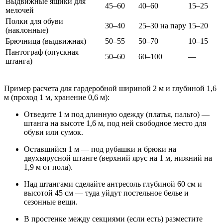
Выдвижные ящики для
45–60
40–60
15–25
мелочей
Полки для обуви
30–40
25–30 на пару
15–20
(наклонные)
Брючница (выдвижная)
50–55
50–70
10–15
Пантограф (опускная
50–60
60–100
—
штанга)
Пример расчета для гардеробной шириной 2 м и глубиной 1,6
м (проход 1 м, хранение 0,6 м):
Отведите 1 м под длинную одежду (платья, пальто) —
штанга на высоте 1,6 м, под ней свободное место для
обуви или сумок.
Оставшийся 1 м — под рубашки и брюки на
двухъярусной штанге (верхний ярус на 1 м, нижний на
1,9 м от пола).
Над штангами сделайте антресоль глубиной 60 см и
высотой 45 см — туда уйдут постельное белье и
сезонные вещи.
В простенке между секциями (если есть) разместите