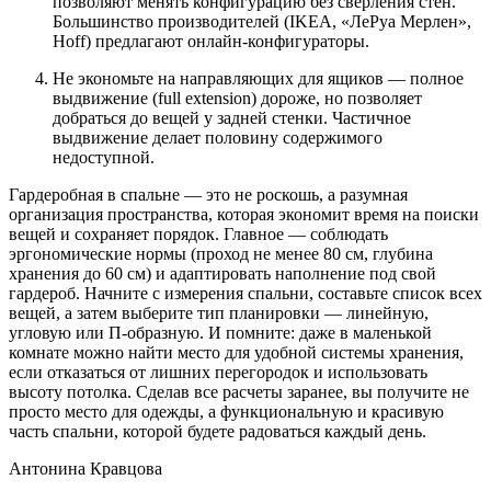
позволяют менять конфигурацию без сверления стен.
Большинство производителей (IKEA, «ЛеРуа Мерлен»,
Hoff) предлагают онлайн-конфигураторы.
Не экономьте на направляющих для ящиков — полное
выдвижение (full extension) дороже, но позволяет
добраться до вещей у задней стенки. Частичное
выдвижение делает половину содержимого
недоступной.
Гардеробная в спальне — это не роскошь, а разумная
организация пространства, которая экономит время на поиски
вещей и сохраняет порядок. Главное — соблюдать
эргономические нормы (проход не менее 80 см, глубина
хранения до 60 см) и адаптировать наполнение под свой
гардероб. Начните с измерения спальни, составьте список всех
вещей, а затем выберите тип планировки — линейную,
угловую или П-образную. И помните: даже в маленькой
комнате можно найти место для удобной системы хранения,
если отказаться от лишних перегородок и использовать
высоту потолка. Сделав все расчеты заранее, вы получите не
просто место для одежды, а функциональную и красивую
часть спальни, которой будете радоваться каждый день.
Антонина Кравцова