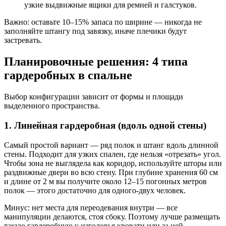
узкие выдвижные ящики для ремней и галстуков.
Важно: оставьте 10–15% запаса по ширине — никогда не
заполняйте штангу под завязку, иначе плечики будут
застревать.
Планировочные решения: 4 типа
гардеробных в спальне
Выбор конфигурации зависит от формы и площади
выделенного пространства.
1. Линейная гардеробная (вдоль одной стены)
Самый простой вариант — ряд полок и штанг вдоль длинной
стены. Подходит для узких спален, где нельзя «отрезать» угол.
Чтобы зона не выглядела как коридор, используйте шторы или
раздвижные двери во всю стену. При глубине хранения 60 см
и длине от 2 м вы получите около 12–15 погонных метров
полок — этого достаточно для одного-двух человек.
Минус: нет места для переодевания внутри — все
манипуляции делаются, стоя сбоку. Поэтому лучше размещать
такую гардеробную у изголовья кровати или за ней.