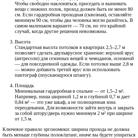
Чтобы свободно наклоняться, приседать и вынимать
вещи с нижних полок, проход должен быть не менее 80
см. Если гардеробная проходная (сквозная), оставляйте
минимум 90 см, чтобы два человека могли разойтись. В
самом маленьком варианте — 70 см, но это крайний
случай, когда другие решения невозможны.
Высота
Стандартная высота потолков в квартирах 2,5–2,7 м
позволяет сделать двухъярусное хранение: верхний ярус
(антресоли) для сезонных вещей и чемоданов, основной
— для повседневной одежды. Если потолки выше 2,8 м
— можно добавить третий ярус или использовать
пантограф (опускающуюся штангу).
Площадь
Минимальная гардеробная в спальне — от 1,5–2 м².
Например, ниша шириной 1,2 м и глубиной 0,7 м дает
0,84 м² — это уже шкаф, а не полноценная зона
переодевания. Для возможности зайти внутрь и закрыть
за собой штору/дверь нужно минимум 2 м² при ширине
от 1,5 м.
Ключевое правило эргономики: ширина прохода не должна
быть меньше глубины полок/штанг, иначе вы будете упираться