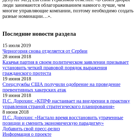
люди занимаются облагораживанием намного лучше, чем
многие управляющие компании, поэтому необходимо создать
разные номинации…».
Последние новости раздела
15 июля 2019
Черногория снова отделяется от Сербии
28 июня 2018
Казачья партия в своем политическом заявлении призывает
установить четкий правовой порядок выражения
гражданского протеста
19 июня 2018
Cпецслужбы США получили одобрение на проведение
превентивных хакерских атак
19 июня 2018
П.С. Дорохин: «КПРФ настаивает на внедрении в практику
управления страной стратегического планирования»
8 июня 2018
П.С. Дорохин: «Настало время восстановить утраченные
позиции и сменить экономическую парадигму»
Добавить свой пресс-релиз
Информация о проекте