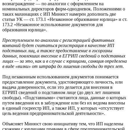
вознаграждение — по аналогии с оформлением на
номинальных директоров фирм-однодневок. Положениями о
таких махинациях с ИП Минюст намерен дополнить две
статьи УК — ст. 173.1 «Незаконное образование юрлица» и ст.
173.2 «Незаконное использование документов для
образования юрлица».
Преступлением по аналогии с регистрацией фиктивных
компаний будет считаться регистрация в качестве ИП
подставных лиц, а также предоставление в госорганы
данных, повлекших внесение в ЕГРИП сведений о подставных
лицах — за это, как и в случае с юрлицами, санкция определена
в виде «вилки» от штрафа до лишения свободы до трех лет.
Под незаконным использованием документов понимается
предоставление документа, удостоверяющего личность, или
выдача доверенности, если это делается для внесения в
ЕГРИП сведений о подставном лице (до двух лет лишения
свободы). «Подставными» считаются лица, данные о которых
путем введения их в заблуждение или без их ведома внесены
в единый госреестр ИП, а также ИП, у которых «отсутствует
цель ведения предпринимательской деятельности».
Объясняет Минюст свою инициативу тем, что ИП наделены
схожими с юрлицами правами в сфере предпринимательской