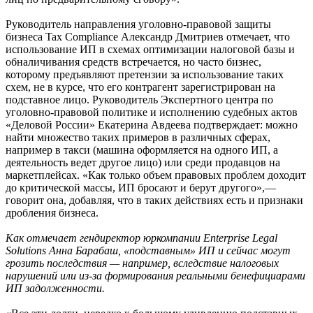
Руководитель направления уголовно-правовой защиты
бизнеса Tax Compliance Александр Дмитриев отмечает, что
использование ИП в схемах оптимизации налоговой базы и
обналичивания средств встречается, но часто бизнес,
которому предъявляют претензии за использование таких
схем, не в курсе, что его контрагент зарегистрирован на
подставное лицо. Руководитель Экспертного центра по
уголовно-правовой политике и исполнению судебных актов
«Деловой России» Екатерина Авдеева подтверждает: можно
найти множество таких примеров в различных сферах,
например в такси (машина оформляется на одного ИП, а
деятельность ведет другое лицо) или среди продавцов на
маркетплейсах. «Как только объем правовых проблем доходит
до критической массы, ИП бросают и берут другого»,—
говорит она, добавляя, что в таких действиях есть и признаки
дробления бизнеса.
Как отмечает гендиректор юркомпании Enterprise Legal
Solutions Анна Барабаш, «подставным» ИП и сейчас могут
грозить последствия — например, вследствие налоговых
нарушений или из-за формирования реальными бенефициарами
ИП задолженности.