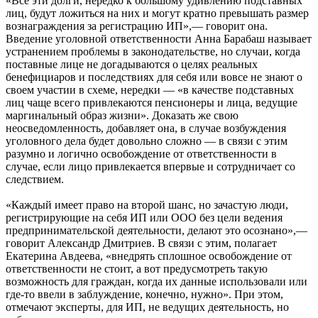
«Все эти долги, нередко к большому удивлению подставных
лиц, будут ложиться на них и могут кратно превышать размер
вознаграждения за регистрацию ИП»,— говорит она.
Введение уголовной ответственности Анна Барабаш называет
устранением проблемы в законодательстве, но случаи, когда
поставные лице не догадываются о целях реальных
бенефициаров и последствиях для себя или вовсе не знают о
своем участии в схеме, нередки — «в качестве подставных
лиц чаще всего привлекаются пенсионеры и лица, ведущие
маргинальный образ жизни». Доказать же свою
неосведомленность, добавляет она, в случае возбуждения
уголовного дела будет довольно сложно — в связи с этим
разумно и логично освобождение от ответственности в
случае, если лицо привлекается впервые и сотрудничает со
следствием.
«Каждый имеет право на второй шанс, но зачастую люди,
регистрирующие на себя ИП или ООО без цели ведения
предпринимательской деятельности, делают это осознано»,—
говорит Александр Дмитриев. В связи с этим, полагает
Екатерина Авдеева, «внедрять сплошное освобождение от
ответственности не стоит, а вот предусмотреть такую
возможность для граждан, когда их данные использовали или
где-то ввели в заблуждение, конечно, нужно». При этом,
отмечают эксперты, для ИП, не ведущих деятельность, но