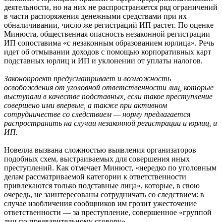
деятельности, но на них не распространяется ряд ограничений
в части распоряжения денежными средствами при их
обналичивании, число же регистраций ИП растет. По оценке
Минюста, общественная опасность незаконной регистрации
ИП сопоставима «с незаконным образованием юрлица». Речь
идет об отмывании доходов с помощью корпоративных карт
подставных юрлиц и ИП и уклонении от уплаты налогов.
Законопроект предусматривает и возможность
освобождения от уголовной ответственности лиц, которые
выступали в качестве подставных, если такое преступление
совершено ими впервые, а также при активном
сотрудничестве со следствием — норму предлагается
распространить на случаи незаконной регистрации и юрлиц, и
ИП.
Новелла вызвана сложностью выявления организаторов
подобных схем, выстраиваемых для совершения иных
преступлений. Как отмечает Минюст, «нередко по уголовным
делам рассматриваемой категории к ответственности
привлекаются только подставные лица», которые, в свою
очередь, не заинтересованы сотрудничать со следствием: в
случае изобличения сообщников им грозит ужесточение
ответственности — за преступление, совершенное «группой
лиц по предварительному сговору».