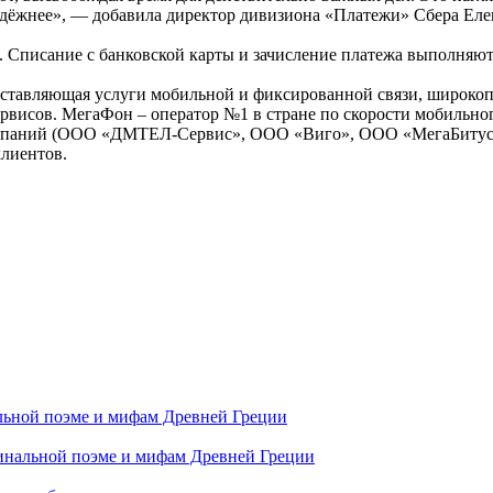
дёжнее», — добавила директор дивизиона «Платежи» Сбера Еле
писание с банковской карты и зачисление платежа выполняются
тавляющая услуги мобильной и фиксированной связи, широкопол
исов. МегаФон – оператор №1 в стране по скорости мобильного 
омпаний (ООО «ДМТЕЛ-Сервис», ООО «Виго», ООО «МегаБитус»)
клиентов.
альной поэме и мифам Древней Греции
гинальной поэме и мифам Древней Греции