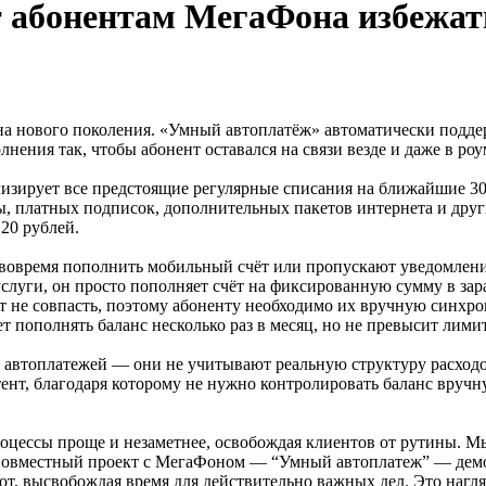
 абонентам МегаФона избежат
на нового поколения. «Умный автоплатёж» автоматически подд
ения так, чтобы абонент оставался на связи везде и даже в роу
лизирует все предстоящие регулярные списания на ближайшие 3
, платных подписок, дополнительных пакетов интернета и друг
 20 рублей.
вовремя пополнить мобильный счёт или пропускают уведомлени
 услуги, он просто пополняет счёт на фиксированную сумму в з
гут не совпасть, поэтому абоненту необходимо их вручную синх
пополнять баланс несколько раз в месяц, но не превысит лимит
 автоплатежей — они не учитывают реальную структуру расходов
тент, благодаря которому не нужно контролировать баланс вру
оцессы проще и незаметнее, освобождая клиентов от рутины. М
 Совместный проект с МегаФоном — “Умный автоплатеж” — демо
от, высвобождая время для действительно важных дел. Это нагл