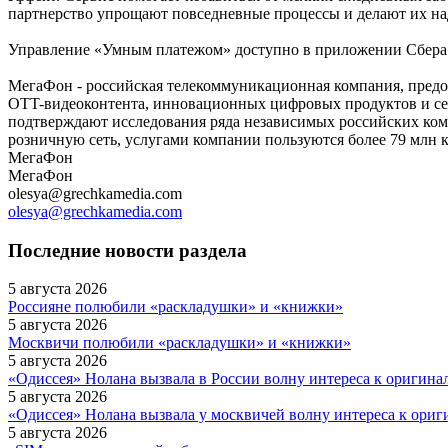
партнерство упрощают повседневные процессы и делают их на
Управление «Умным платежом» доступно в приложении Сбера. С
МегаФон - российская телекоммуникационная компания, предос
OTT-видеоконтента, инновационных цифровых продуктов и серв
подтверждают исследования ряда независимых российских к
розничную сеть, услугами компании пользуются более 79 млн 
МегаФон
МегаФон
olesya@grechkamedia.com
olesya@grechkamedia.com
Последние новости раздела
5 августа 2026
Россияне полюбили «раскладушки» и «книжки»
5 августа 2026
Москвичи полюбили «раскладушки» и «книжки»
5 августа 2026
«Одиссея» Нолана вызвала в России волну интереса к оригин
5 августа 2026
«Одиссея» Нолана вызвала у москвичей волну интереса к ори
5 августа 2026