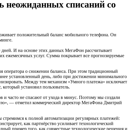
ь неожиданных списаний со
ерживает положительный баланс мобильного телефона. Он
минге.
0 дней. И на основе этих данных МегаФон рассчитывает
их ежемесячных услуг. Сумма покрывает все прогнозируемые
я оператора о снижении баланса. При этом традиционный
аранее установленный день, либо при достижении минимального
ронизировать. Между тем механизм «Умного платежа» исключает
, который установил пользователь.
 и часто не спасают от ухода в минус. Поэтому мы создали
чную», — отметил коммерческий директор МегаФона Дмитрий
ы стремимся к полной автоматизации регулярных платежей:
нстрирует, как партнёрство усиливает технологический
ядный пример того, как совместные технологические решения и