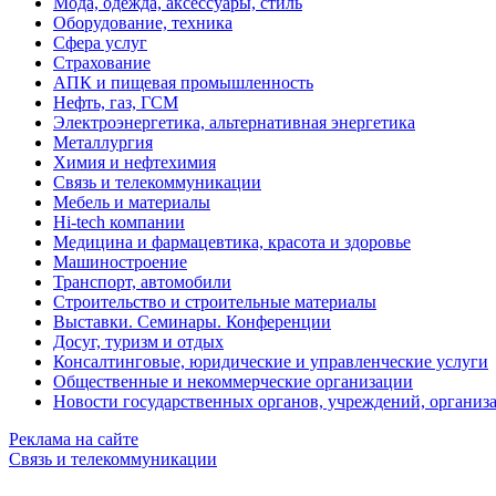
Мода, одежда, аксессуары, стиль
Оборудование, техника
Сфера услуг
Страхование
АПК и пищевая промышленность
Нефть, газ, ГСМ
Электроэнергетика, альтернативная энергетика
Металлургия
Химия и нефтехимия
Связь и телекоммуникации
Мебель и материалы
Hi-tech компании
Медицина и фармацевтика, красота и здоровье
Машиностроение
Транспорт, автомобили
Строительство и строительные материалы
Выставки. Семинары. Конференции
Досуг, туризм и отдых
Консалтинговые, юридические и управленческие услуги
Общественные и некоммерческие организации
Новости государственных органов, учреждений, организ
Реклама на сайте
Связь и телекоммуникации