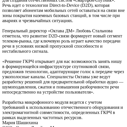
для создания отечественных систем «смартфон-спутник».
Речь идет о технологии Direct-to-Device (D2D), которая
позволяет абонентам мобильных сетей оставаться на связи вне
зоны покрытия наземных базовых станций, в том числе при
авариях и чрезвычайных ситуациях.
Генеральный директор «Октава ДМ» Любовь Стальнова
отметила, что развитие D2D-связи формирует новый сегмент
телеком-рынка, где ключевую роль играет качество передачи
речи в условиях низкой пропускной способности и
нестабильного сигнала.
«Решение ГКРЧ открывает для нас возможность занять нишу
в формирующейся инфраструктуре спутниковой связи,
предложив технологии, адаптирующие голос к передаче через
узкополосные каналы. Специалисты Октавы уже ведут
разработку решений для предварительной обработки аудио —
шумоподавления, сжатия и повышения разборчивости речи
непосредственно на устройстве пользователя».
Разработка микрофонного модуля ведется с учетом
требований к использованию отечественного оборудования и
электромагнитной совместимости, определенных ГКРЧ в
рамках выделенных частотных ресурсов.
Мария Шашихина