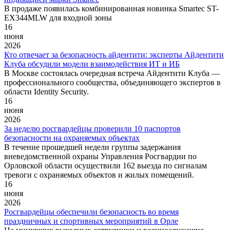
В продаже появилась комбинированная новинка Smartec ST-
EX344MLW для входной зоны
16
июня
2026
Кто отвечает за безопасность айдентити: эксперты Айдентити
Клуба обсудили модели взаимодействия ИТ и ИБ
В Москве состоялась очередная встреча Айдентити Клуба —
профессионального сообщества, объединяющего экспертов в
области Identity Security.
16
июня
2026
За неделю росгвардейцы проверили 10 паспортов
безопасности на охраняемых объектах
В течение прошедшей недели группы задержания
вневедомственной охраны Управления Росгвардии по
Орловской области осуществили 162 выезда по сигналам
тревоги с охраняемых объектов и жилых помещений.
16
июня
2026
Росгвардейцы обеспечили безопасность во время
праздничных и спортивных мероприятий в Орле