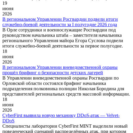
19
июня
2026
В региональном Управлении Росгвардии подвели итоги
служебно-боевой деятельности за I полугодие 2026 года
В Орле сотрудники и военнослужащие Росгвардии под
руководством начальника штаба – заместителя начальника
регионального Управления майора Егора Суслова подвели
итоги служебно-боевой деятельности за первое полугодие.
18
июня
2026
В региональном Управлении вневедомственной охраны
прошёл брифинг о безопасности детских лагерей
В Управлении вневедомственной охраны Росгвардии по
Орловской области состоялся брифинг начальника
подразделения полковника полиции Николая Бородина для
представителей региональных средств массовой информации.
18
июня
2026
CyberFirst выявила новую механику DDoS-атак — Velvet-
DDoS
Специалисты лаборатории CyberFirst MINT выделили новый
поведенческий сценарий распределённых атак, при котором