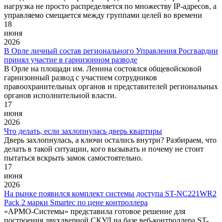
нагрузка не просто распределяется по множеству IP-адресов, а
управляемо смещается между группами целей во времени
18
июня
2026
В Орле личный состав регионального Управления Росгвардии
принял участие в гарнизонном разводе
В Орле на площади им. Ленина состоялся общевойсковой
гарнизонный развод с участием сотрудников
правоохранительных органов и представителей региональных
органов исполнительной власти.
17
июня
2026
Что делать, если захлопнулась дверь квартиры
Дверь захлопнулась, а ключи остались внутри? Разбираем, что
делать в такой ситуации, кого вызывать и почему не стоит
пытаться вскрыть замок самостоятельно.
17
июня
2026
На рынке появился комплект системы доступа ST-NC221WR2
Pack 2 марки Smartec по цене контроллера
«АРМО-Системы» представила готовое решение для
построения двухдверной СКУД на базе веб-контроллера ST-