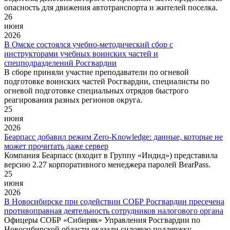
опасность для движения автотранспорта и жителей поселка.
26
июня
2026
В Омске состоялся учебно-методический сбор с
инструкторами учебных воинских частей и
спецподразделений Росгвардии
В сборе приняли участие преподаватели по огневой
подготовке воинских частей Росгвардии, специалисты по
огневой подготовке специальных отрядов быстрого
реагирования разных регионов округа.
25
июня
2026
Беарпасс добавил режим Zero-Knowledge: данные, которые не
может прочитать даже сервер
Компания Беарпасс (входит в Группу «Индид») представила
версию 2.27 корпоративного менеджера паролей BearPass.
25
июня
2026
В Новосибирске при содействии СОБР Росгвардии пресечена
противоправная деятельность сотрудников налогового органа
Офицеры СОБР «Сибиряк» Управления Росгвардии по
Новосибирской области оказали силовую поддержку