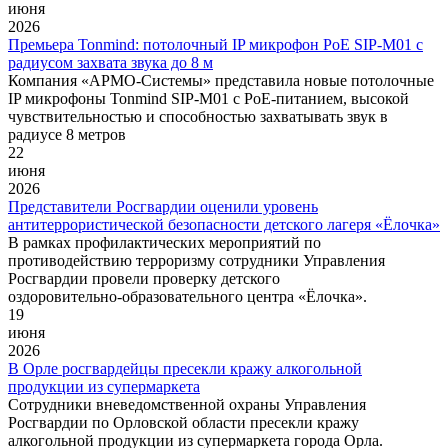
июня
2026
Премьера Tonmind: потолочный IP микрофон PoE SIP-M01 с
радиусом захвата звука до 8 м
Компания «АРМО-Системы» представила новые потолочные
IP микрофоны Tonmind SIP-M01 с PoE-питанием, высокой
чувствительностью и способностью захватывать звук в
радиусе 8 метров
22
июня
2026
Представители Росгвардии оценили уровень
антитеррористической безопасности детского лагеря «Ёлочка»
В рамках профилактических мероприятий по
противодействию терроризму сотрудники Управления
Росгвардии провели проверку детского
оздоровительно‑образовательного центра «Ёлочка».
19
июня
2026
В Орле росгвардейцы пресекли кражу алкогольной
продукции из супермаркета
Сотрудники вневедомственной охраны Управления
Росгвардии по Орловской области пресекли кражу
алкогольной продукции из супермаркета города Орла.