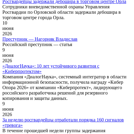
Росгвардейцы задержали дебошира в торговом центре Орла
Сотрудники вневедомственной охраны Управления
Росгвардии по Орловской области задержали дебошира в
торговом центре города Орла.
10
июня
2026
Преступник — Нагорняк Владислав
Российский преступник — статья
9
июня
2026
«ДиалогНаука»: 10 лет устойчивого развития с
«Киберпротектом»
Компания «ДиалогНаука», системный интегратор в области
информационной безопасности, получила награду «Кибер
Опора 2026» от компании «Киберпротект», лидирующего
российского разработчика решений для резервного
копирования и защиты данных.
9
июня
2026
За неделю росгвардейцы отработали порядка 160 сигналов
«тревога»
В течение прошедшей недели группы задержания