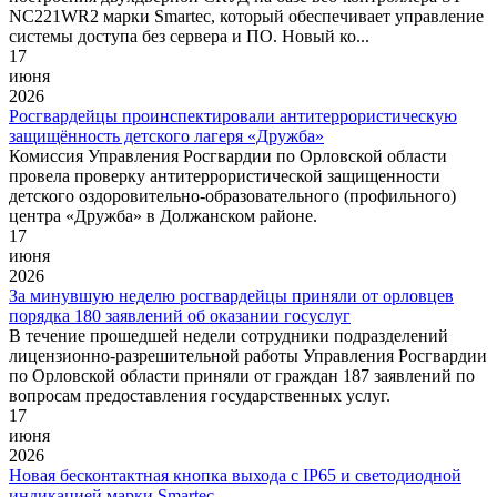
NC221WR2 марки Smartec, который обеспечивает управление
системы доступа без сервера и ПО. Новый ко...
17
июня
2026
Росгвардейцы проинспектировали антитеррористическую
защищённость детского лагеря «Дружба»
Комиссия Управления Росгвардии по Орловской области
провела проверку антитеррористической защищенности
детского оздоровительно-образовательного (профильного)
центра «Дружба» в Должанском районе.
17
июня
2026
За минувшую неделю росгвардейцы приняли от орловцев
порядка 180 заявлений об оказании госуслуг
В течение прошедшей недели сотрудники подразделений
лицензионно-разрешительной работы Управления Росгвардии
по Орловской области приняли от граждан 187 заявлений по
вопросам предоставления государственных услуг.
17
июня
2026
Новая бесконтактная кнопка выхода с IP65 и светодиодной
индикацией марки Smartec