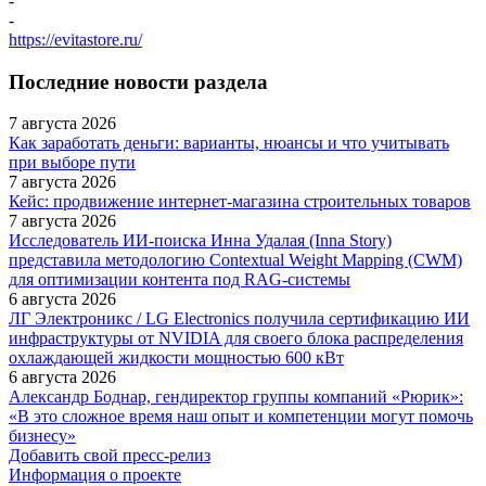
-
-
https://evitastore.ru/
Последние новости раздела
7 августа 2026
Как заработать деньги: варианты, нюансы и что учитывать
при выборе пути
7 августа 2026
Кейс: продвижение интернет‑магазина строительных товаров
7 августа 2026
Исследователь ИИ-поиска Инна Удалая (Inna Story)
представила методологию Contextual Weight Mapping (CWM)
для оптимизации контента под RAG-системы
6 августа 2026
ЛГ Электроникс / LG Electronics получила сертификацию ИИ
инфраструктуры от NVIDIA для своего блока распределения
охлаждающей жидкости мощностью 600 кВт
6 августа 2026
Александр Боднар, гендиректор группы компаний «Рюрик»:
«В это сложное время наш опыт и компетенции могут помочь
бизнесу»
Добавить свой пресс-релиз
Информация о проекте