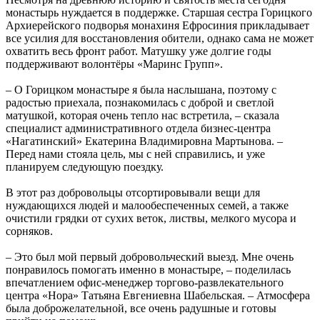
монастырь нуждается в поддержке. Старшая сестра Горицкого
Архиерейского подворья монахиня Ефросиния прикладывает
все усилия для восстановления обители, однако сама не может
охватить весь фронт работ. Матушку уже долгие годы
поддерживают волонтёры «Маринс Групп».
– О Горицком монастыре я была наслышана, поэтому с
радостью приехала, познакомилась с доброй и светлой
матушкой, которая очень тепло нас встретила, – сказала
специалист административного отдела бизнес-центра
«Нагатинский» Екатерина Владимировна Мартынова. –
Перед нами стояла цель, мы с ней справились, и уже
планируем следующую поездку.
В этот раз добровольцы отсортировывали вещи для
нуждающихся людей и малообеспеченных семей, а также
очистили грядки от сухих веток, листвы, мелкого мусора и
сорняков.
– Это был мой первый добровольческий выезд. Мне очень
понравилось помогать именно в монастыре, – поделилась
впечатлением офис-менеджер торгово-развлекательного
центра «Нора» Татьяна Евгениевна Шабельская. – Атмосфера
была доброжелательной, все очень радушные и готовы