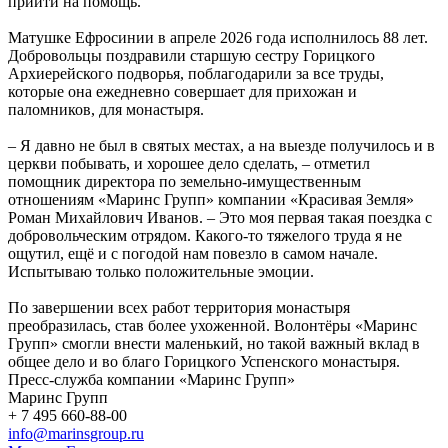
прийти на помощь.
Матушке Ефросинии в апреле 2026 года исполнилось 88 лет.
Добровольцы поздравили старшую сестру Горицкого
Архиерейского подворья, поблагодарили за все труды,
которые она ежедневно совершает для прихожан и
паломников, для монастыря.
– Я давно не был в святых местах, а на выезде получилось и в
церкви побывать, и хорошее дело сделать, – отметил
помощник директора по земельно-имущественным
отношениям «Маринс Групп» компании «Красивая Земля»
Роман Михайлович Иванов. – Это моя первая такая поездка с
добровольческим отрядом. Какого-то тяжелого труда я не
ощутил, ещё и с погодой нам повезло в самом начале.
Испытываю только положительные эмоции.
По завершении всех работ территория монастыря
преобразилась, став более ухоженной. Волонтёры «Маринс
Групп» смогли внести маленький, но такой важный вклад в
общее дело и во благо Горицкого Успенского монастыря.
Пресс-служба компании «Маринс Групп»
Маринс Групп
+ 7 495 660‑88-00
info@marinsgroup.ru