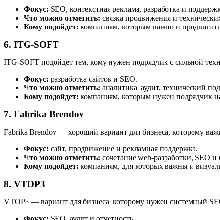
Фокус:
SEO, контекстная реклама, разработка и поддержк
Что можно отметить:
связка продвижения и технических
Кому подойдет:
компаниям, которым важно и продвигать с
6. ITG-SOFT
ITG-SOFT подойдет тем, кому нужен подрядчик с сильной техни
Фокус:
разработка сайтов и SEO.
Что можно отметить:
аналитика, аудит, технический подх
Кому подойдет:
компаниям, которым нужен подрядчик на
7. Fabrika Brendov
Fabrika Brendov — хороший вариант для бизнеса, которому ва
Фокус:
сайт, продвижение и рекламная поддержка.
Что можно отметить:
сочетание web-разработки, SEO и 
Кому подойдет:
компаниям, для которых важны и визуаль
8. VTOP3
VTOP3 — вариант для бизнеса, которому нужен системный SEO-
Фокус:
SEO, аудит и отчетность.