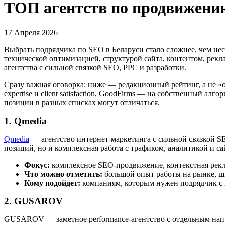
ТОП агентств по продвижению 
17 Апреля 2026
Выбрать подрядчика по SEO в Беларуси стало сложнее, чем неск
технической оптимизацией, структурой сайта, контентом, рекл
агентства с сильной связкой SEO, PPC и разработки.
Сразу важная оговорка: ниже — редакционный рейтинг, а не «о
expertise и client satisfaction, GoodFirms — на собственный ал
позиции в разных списках могут отличаться.
1. Qmedia
Qmedia
— агентство интернет-маркетинга с сильной связкой SE
позиций, но и комплексная работа с трафиком, аналитикой и с
Фокус:
комплексное SEO-продвижение, контекстная рекла
Что можно отметить:
большой опыт работы на рынке, ши
Кому подойдет:
компаниям, которым нужен подрядчик с по
2. GUSAROV
GUSAROV — заметное performance-агентство с отдельным напр