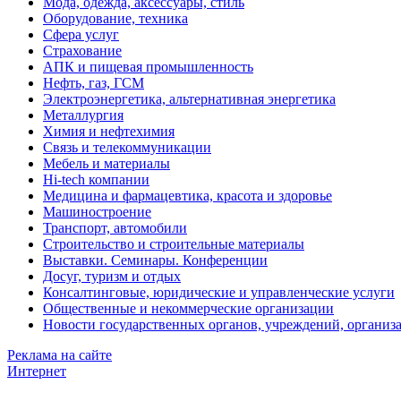
Мода, одежда, аксессуары, стиль
Оборудование, техника
Сфера услуг
Страхование
АПК и пищевая промышленность
Нефть, газ, ГСМ
Электроэнергетика, альтернативная энергетика
Металлургия
Химия и нефтехимия
Связь и телекоммуникации
Мебель и материалы
Hi-tech компании
Медицина и фармацевтика, красота и здоровье
Машиностроение
Транспорт, автомобили
Строительство и строительные материалы
Выставки. Семинары. Конференции
Досуг, туризм и отдых
Консалтинговые, юридические и управленческие услуги
Общественные и некоммерческие организации
Новости государственных органов, учреждений, организ
Реклама на сайте
Интернет