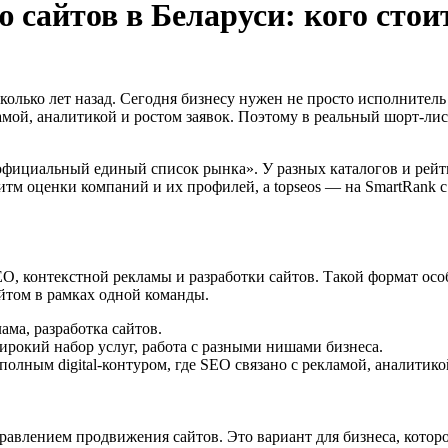
сайтов в Беларуси: кого стоит
олько лет назад. Сегодня бизнесу нужен не просто исполнитель н
амой, аналитикой и ростом заявок. Поэтому в реальный шорт-ли
фициальный единый список рынка». У разных каталогов и рейтинг
горитм оценки компаний и их профилей, а topseos — на SmartRank с
O, контекстной рекламы и разработки сайтов. Такой формат особ
айтом в рамках одной команды.
ма, разработка сайтов.
рокий набор услуг, работа с разными нишами бизнеса.
лным digital-контуром, где SEO связано с рекламой, аналитико
авлением продвижения сайтов. Это вариант для бизнеса, котор