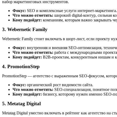
набор маркетинговых инструментов.
Фокус:
SEO и комплексные услуги интернет-маркетинга.
Что можно отметить:
широкий digital-контур, сильная к
Кому подойдет:
компаниям, которым важно закрывать чер
3. Webernetic Family
Webernetic Family стоит включать в шорт-лист, если проекту н
Фокус:
внутренняя и внешняя SEO-оптимизация, техниче
Что можно отметить:
работа с международными проекта
Кому подойдет:
B2B-проектам, конкурентным нишам и ко
4. PromotionStep
PromotionStep — агентство с выраженным SEO-фокусом, котор
Фокус:
органический рост видимости сайта.
Что можно отметить:
SEO-специализация, понятное поз
Кому подойдет:
бизнесу, которому нужен именно SEO-подр
5. Metatag Digital
Metatag Digital уместно включать в рейтинг как агентство на 