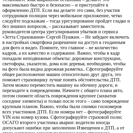
максимально быстро и безопасно – и приступайте к
оформлению ДТП. Если вы делаете это сами, без участия
сотрудников полиции через мобильное приложение, четко
следуйте подсказкам – тогда урегулирование пройдет гладко и
без лишних вопросов, – рассказывает заместитель
руководителя центра урегулирования убытков и сервиса
«Зетта Страхования» Сергей Пушкин. – Не забудьте включить
в настройках смартфона разрешение на доступ к геоданным
для фото и видео. Помните, что главное – не количество
кадров, а их качество и содержание. Важно, чтобы в кадр
попадали неподвижные объекты: дорожные конструкции,
светофоры, указатели, дома или деревья, необходимо, чтобы
на фото была видна дорожная разметка.. Сфотографируйте
общее расположение машин относительно друг друга, это
поможет страховщику лучше понять обстоятельства ДТП.
Затем можно переместить машину на обочину дороги, и
переходите к повреждениям. Начните с общего плана авто,
потом снимите область повреждения крупнее (захватив
соседние элементы) и только после этого – само повреждение
крупным планом. Важно, чтобы были снимки госномеров
всех участников ДТП. Если номера нет – фотографируйте
VIN или номер кузова. Сфотографируйте страховой полис
ОСАГО второго участника аварии: водители иногда
допускают ошибки при заполнении Извещения о ДТП, а от