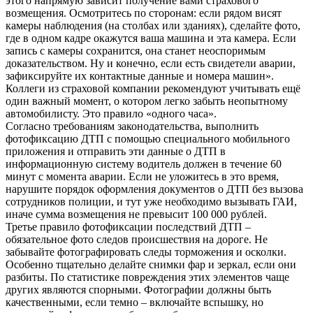
этого напрямую зависит получение вами страхового
возмещения. Осмотритесь по сторонам: если рядом висят
камеры наблюдения (на столбах или зданиях), сделайте фото,
где в одном кадре окажутся ваша машина и эта камера. Если
запись с камеры сохранится, она станет неоспоримым
доказательством. Ну и конечно, если есть свидетели аварии,
зафиксируйте их контактные данные и номера машин».
Коллеги из страховой компании рекомендуют учитывать ещё
один важный момент, о котором легко забыть неопытному
автомобилисту. Это правило «одного часа».
Согласно требованиям законодательства, выполнить
фотофиксацию ДТП с помощью специального мобильного
приложения и отправить эти данные о ДТП в
информационную систему водитель должен в течение 60
минут с момента аварии. Если не уложитесь в это время,
нарушите порядок оформления документов о ДТП без вызова
сотрудников полиции, и тут уже необходимо вызывать ГАИ,
иначе сумма возмещения не превысит 100 000 рублей.
Третье правило фотофиксации последствий ДТП –
обязательное фото следов происшествия на дороге. Не
забывайте фотографировать следы торможения и осколки.
Особенно тщательно делайте снимки фар и зеркал, если они
разбиты. По статистике повреждения этих элементов чаще
других являются спорными. Фотографии должны быть
качественными, если темно – включайте вспышку, но