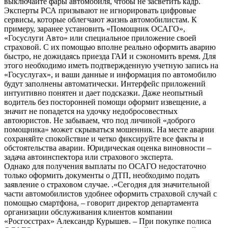
выключайте фары автомобиля, чтобы не засветить кадр.
Эксперты РСА призывают не игнорировать цифровые
сервисы, которые облегчают жизнь автомобилистам. К
примеру, заранее установить «Помощник ОСАГО»,
«Госуслуги Авто» или специальное приложение своей
страховой. С их помощью вполне реально оформить аварию
быстро, не дожидаясь приезда ГАИ и сэкономить время. Для
этого необходимо иметь подтвержденную учетную запись на
«Госуслугах», и ваши данные и информация по автомобилю
будут заполнены автоматически. Интерфейс приложений
интуитивно понятен и дает подсказки. Даже неопытный
водитель без посторонней помощи оформит извещение, а
значит не попадется на удочку недобросовестных
автоюристов. Не забываем, что под личиной «доброго
помощника» может скрываться мошенник. На месте аварии
сохраняйте спокойствие и четко фиксируйте все факты и
обстоятельства аварии. Юридическая оценка виновности –
задача автоинспектора или страхового эксперта.
Однако для получения выплаты по ОСАГО недостаточно
только оформить документы о ДТП, необходимо подать
заявление о страховом случае. .«Сегодня для значительной
части автомобилистов удобнее оформить страховой случай с
помощью смартфона, – говорит директор департамента
организации обслуживания клиентов компании
«Росгосстрах» Александр Курышев. – При покупке полиса