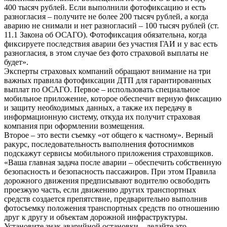
400 тысяч рублей. Если выполнили фотофиксацию и есть
разногласия – получите не более 200 тысяч рублей, а когда
аварию не снимали и нет разногласий – 100 тысяч рублей (ст.
11.1 Закона об ОСАГО). Фотофиксация обязательна, когда
фиксируете последствия аварии без участия ГАИ и у вас есть
разногласия, в этом случае без фото страховой выплаты не
будет».
Эксперты страховых компаний обращают внимание на три
важных правила фотофиксации ДТП для гарантированных
выплат по ОСАГО. Первое – использовать специальное
мобильное приложение, которое обеспечит верную фиксацию
и защиту необходимых данных, а также их передачу в
информационную систему, откуда их получит страховая
компания при оформлении возмещения.
Второе – это вести съемку «от общего к частному». Верный
ракурс, последовательность выполнения фотоснимков
подскажут сервисы мобильного приложения страховщиков.
«Ваша главная задача после аварии – обеспечить собственную
безопасность и безопасность пассажиров. При этом Правила
дорожного движения предписывают водителю освободить
проезжую часть, если движению других транспортных
средств создается препятствие, предварительно выполнив
фотосъемку положения транспортных средств по отношению
друг к другу и объектам дорожной инфраструктуры.
Установите знак аварийной остановки – делайте это