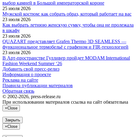
выбор камней в Большой императорской короне
25 июля 2026
Мужской костюм: как собрать образ, который работает на вас
23 июля 2026
Как выбрать летнюю женскую сумку, чтобы она не пролежала
в шкафу
23 июля 2026
QUAZART представляет Grafen Thermo 3D SEAMLESS —
функциональное термобельё с графеном и FIR-технологией
23 июля 2026
В Арт-пространстве Гулливер пройдет MODAM International
Fashion Weekend Summer ‘26
Добавить свой пресс-релиз
Информация о проекте
Реклама на сайте
Правила публикации материалов
Обратная связь
© 2002-2026, press-release.ru
При использовании материалов ссылка на сайт обязательна
×
Close
Закрыть
×
Close