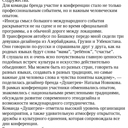
Содружества.
Для команды бренда участие в конференции стало не только
профессиональным событием, но и важным человеческим
опытом.
«Иногда смысл большого международного события
раскрывается не на сцене и не во время официальной
программы, а в обычной дороге между локациями.
В трансферном автобусе по Бишкеку передо мной сидели три
девушки-дизайнера из Азербайджана, Грузии и Узбекистана.
Они говорили по-русски и спрашивали друг у друга, как на
родных языках будут слова “мама”, “ребёнок”, “счастье”.
Я слушала их и очень ясно почувствовала главную ценность
подобных встреч: культура и искусство действительно
объединяют. Мы можем быть из разных стран, говорить на
разных языках, создавать в разных традициях, но самые
важные для человека слова и чувства понятны каждому», —
поделилась дизайнер бренда «Душегрея» Наталья Новикова.
В рамках конференции участники обменивались опытом,
знакомились с национальными ремесленными традициями,
обсуждали развитие современного этнодизайна и
возможности международного сотрудничества.
Команда «Душегреи» отметила высокий уровень организации
мероприятия, а также удивительную атмосферу открытости,
дружбы и культурного единения, которая сопровождала все
дни конференции.