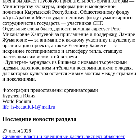
Бренд выражает глубокую признательность организаторам —
Министерству культуры, информации и молодёжной
политики Кыргызской Республики, Общественному фонду
«Арт-Араба» и Межгосударственному фонду гуманитарного
сотрудничества государств — участников СНГ.
Отдельные слова благодарности команда адресует Розе
Михайловне Халтуевой за приглашение и поддержку, Дамире
Жумановне — за внимание к каждому участнику и душевную
организацию проекта, а также Есенбеку Байкеге — за
искреннее гостеприимство и атмосферу тепла, ставшую
настоящим символом этой встречи.
«Душегрея» вернулась из Бишкека с новыми творческими
идеями, вдохновением и тёплыми воспоминаниями о людях,
для которых культура остаётся живым мостом между странами
и поколениями.
Фотографии предоставлены организаторами
Бурулева Юлия
World Podium
life_is-beautiful-1@mail.ru
Последние новости раздела
27 июля 2026
Символы власти и ювелирный расчет: эксперт объясняет