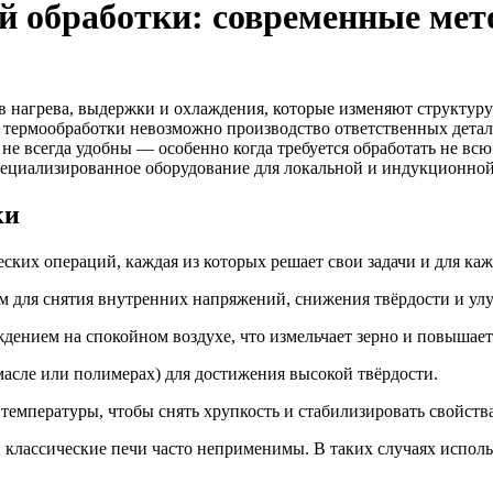
й обработки: современные мет
 нагрева, выдержки и охлаждения, которые изменяют структуру м
ной термообработки невозможно производство ответственных дета
е всегда удобны — особенно когда требуется обработать не всю 
пециализированное оборудование для локальной и индукционной
ки
ких операций, каждая из которых решает свои задачи и для к
для снятия внутренних напряжений, снижения твёрдости и ул
ением на спокойном воздухе, что измельчает зерно и повышает
масле или полимерах) для достижения высокой твёрдости.
температуры, чтобы снять хрупкость и стабилизировать свойства
классические печи часто неприменимы. В таких случаях исполь