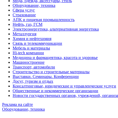
Мода, одежда, аксессуары, стиль
Оборудование, техника
Сфера услуг
Страхование
АПК и пищевая промышленность
Нефть, газ, ГСМ
Электроэнергетика, альтернативная энергетика
Металлургия
Химия и нефтехимия
Связь и телекоммуникации
Мебель и материалы
Hi-tech компании
Медицина и фармацевтика, красота и здоровье
Машиностроение
Транспорт, автомобили
Строительство и строительные материалы
Выставки. Семинары. Конференции
Досуг, туризм и отдых
Консалтинговые, юридические и управленческие услуги
Общественные и некоммерческие организации
Новости государственных органов, учреждений, организ
Реклама на сайте
Оборудование, техника