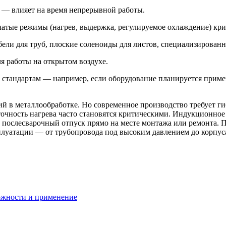
 — влияет на время непрерывной работы.
тые режимы (нагрев, выдержка, регулируемое охлаждение) кр
ли для труб, плоские соленоиды для листов, специализированн
я работы на открытом воздухе.
 стандартам — например, если оборудование планируется приме
й в металлообработке. Но современное производство требует гиб
 точность нагрева часто становятся критическими. Индукционно
 послесварочный отпуск прямо на месте монтажа или ремонта. 
плуатации — от трубопровода под высоким давлением до корпуса
ожности и применение