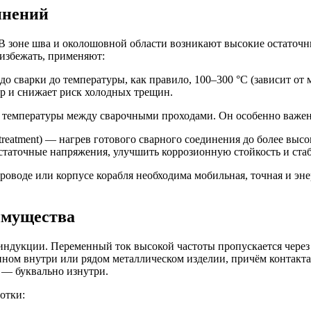
инений
. В зоне шва и околошовной области возникают высокие остаточ
избежать, применяют:
о сварки до температуры, как правило, 100–300 °C (зависит от 
р и снижает риск холодных трещин.
емпературы между сварочными проходами. Он особенно важен д
treatment) — нагрев готового сварного соединения до более вы
таточные напряжения, улучшить коррозионную стойкость и стаб
роводе или корпусе корабля необходима мобильная, точная и э
имущества
ндукции. Переменный ток высокой частоты пропускается через 
ном внутри или рядом металлическом изделии, причём контакта 
я — буквально изнутри.
отки: