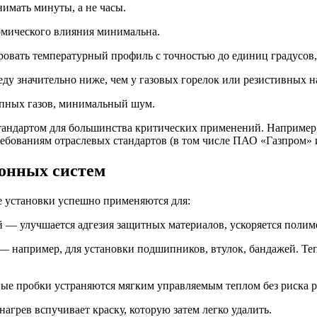
нимать минуты, а не часы.
ермического влияния минимальна.
вать температурный профиль с точностью до единиц градусов, 
у значительно ниже, чем у газовых горелок или резистивных н
опных газов, минимальный шум.
тандартом для большинства критических применений. Например
ебованиям отраслевых стандартов (в том числе ПАО «Газпром» 
онных систем
 установки успешно применяются для:
 — улучшается адгезия защитных материалов, ускоряется полим
 — например, для установки подшипников, втулок, бандажей. Те
ые пробки устраняются мягким управляемым теплом без риска р
рев вспучивает краску, которую затем легко удалить.