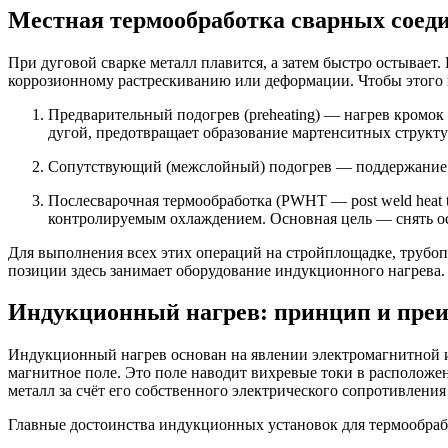
Местная термообработка сварных соед
При дуговой сварке металл плавится, а затем быстро остывает
коррозионному растрескиванию или деформации. Чтобы этого 
Предварительный подогрев (preheating) — нагрев кромок д
дугой, предотвращает образование мартенситных структу
Сопутствующий (межслойный) подогрев — поддержание т
Послесварочная термообработка (PWHT — post weld heat 
контролируемым охлаждением. Основная цель — снять ос
Для выполнения всех этих операций на стройплощадке, трубоп
позиции здесь занимает оборудование индукционного нагрева.
Индукционный нагрев: принцип и пре
Индукционный нагрев основан на явлении электромагнитной и
магнитное поле. Это поле наводит вихревые токи в расположен
металл за счёт его собственного электрического сопротивлени
Главные достоинства индукционных установок для термообраб