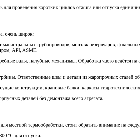
ь для проведения коротких циклов отжига или отпуска единичн
а, очень широк:
 магистральных трубопроводов, монтаж резервуаров, факельных
пром, API, ASME.
ебные валы, палубные механизмы. Обработка часто ведётся на о
урбины. Ответственные швы и детали из жаропрочных сталей об
сущие конструкции, крановые балки, каркасы гидротехнически
рпусных деталей без демонтажа всего агрегата.
и для местной термообработки, стоит обратить внимание на сле
800 °C для отпуска.