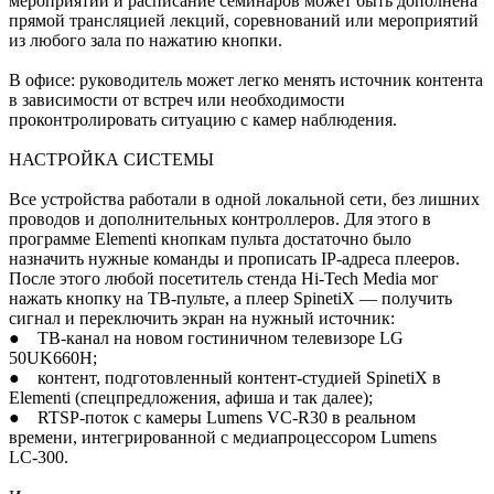
мероприятий и расписание семинаров может быть дополнена
прямой трансляцией лекций, соревнований или мероприятий
из любого зала по нажатию кнопки.
В офисе: руководитель может легко менять источник контента
в зависимости от встреч или необходимости
проконтролировать ситуацию с камер наблюдения.
НАСТРОЙКА СИСТЕМЫ
Все устройства работали в одной локальной сети, без лишних
проводов и дополнительных контроллеров. Для этого в
программе Elementi кнопкам пульта достаточно было
назначить нужные команды и прописать IP‑адреса плееров.
После этого любой посетитель стенда Hi‑Tech Media мог
нажать кнопку на ТВ‑пульте, а плеер SpinetiX — получить
сигнал и переключить экран на нужный источник:
● ТВ‑канал на новом гостиничном телевизоре LG
50UK660H;
● контент, подготовленный контент-студией SpinetiX в
Elementi (спецпредложения, афиша и так далее);
● RTSP‑поток с камеры Lumens VC‑R30 в реальном
времени, интегрированной с медиапроцессором Lumens
LC‑300.