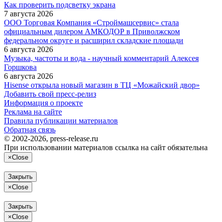
Как проверить подсветку экрана
7 августа 2026
ООО Торговая Компания «Строймашсервис» стала
официальным дилером АМКОДОР в Приволжском
федеральном округе и расширил складские площади
6 августа 2026
Музыка, частоты и вода - научный комментарий Алексея
Горшкова
6 августа 2026
Hisense открыла новый магазин в ТЦ «Можайский двор»
Добавить свой пресс-релиз
Информация о проекте
Реклама на сайте
Правила публикации материалов
Обратная связь
© 2002-2026, press-release.ru
При использовании материалов ссылка на сайт обязательна
×
Close
Закрыть
×
Close
Закрыть
×
Close