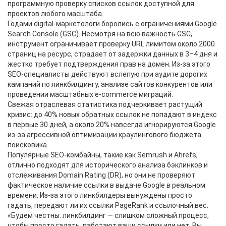
программную проверку списков ссылок доступной для
проектов любого масштаба.
Годами digital-маркетологи боролись с ограничениями Google
Search Console (GSC). Несмотря на всю важность GSC,
инструмент ограничивает проверку URL лимитом около 2000
страниц на ресурс, страдает от задержки данных в 3–4 дня и
жестко требует подтверждения прав на домен. Из-за этого
SEO-специалисты действуют вслепую при аудите дорогих
кампаний по линкбилдингу, анализе сайтов конкурентов или
проведении масштабных e-commerce миграций.
Свежая отраслевая статистика подчеркивает растущий
кризис: до 40% новых обратных ссылок не попадают в индекс
в первые 30 дней, а около 20% навсегда игнорируются Google
из-за агрессивной оптимизации краулингового бюджета
поисковика.
Популярные SEO-комбайны, такие как Semrush и Ahrefs,
отлично подходят для исторического анализа бэклинков и
отслеживания Domain Rating (DR), но они не проверяют
фактическое наличие ссылки в выдаче Google в реальном
времени. Из-за этого линкбилдеры вынуждены просто
гадать, передают ли их ссылки PageRank и ссылочный вес.
«Будем честны: линкбилдинг — слишком сложный процесс,
чтобы просто гадать, работают ваши ссылки или нет. Вы