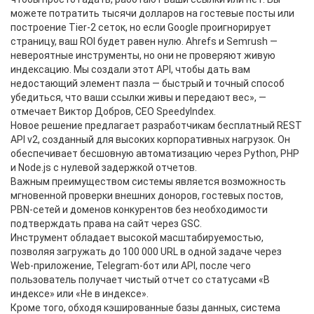
можете потратить тысячи долларов на гостевые посты или
построение Tier-2 сеток, но если Google проигнорирует
страницу, ваш ROI будет равен нулю. Ahrefs и Semrush —
невероятные инструменты, но они не проверяют живую
индексацию. Мы создали этот API, чтобы дать вам
недостающий элемент пазла — быстрый и точный способ
убедиться, что ваши ссылки живы и передают вес», —
отмечает Виктор Добров, CEO SpeedyIndex.
Новое решение предлагает разработчикам бесплатный REST
API v2, созданный для высоких корпоративных нагрузок. Он
обеспечивает бесшовную автоматизацию через Python, PHP
и Node.js с нулевой задержкой отчетов.
Важным преимуществом системы является возможность
мгновенной проверки внешних доноров, гостевых постов,
PBN-сетей и доменов конкурентов без необходимости
подтверждать права на сайт через GSC.
Инструмент обладает высокой масштабируемостью,
позволяя загружать до 100 000 URL в одной задаче через
Web-приложение, Telegram-бот или API, после чего
пользователь получает чистый отчет со статусами «В
индексе» или «Не в индексе».
Кроме того, обходя кэшированные базы данных, система