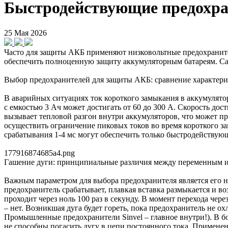
Быстродействующие предохра
25 Мая 2026
Часто для защиты АКБ применяют низковольтные предохраните
обеспечить полноценную защиту аккумуляторным батареям. С
Выбор предохранителей для защиты АКБ: сравнение характеристи
В аварийных ситуациях ток короткого замыкания в аккумуляторн
с емкостью 3 Ач может достигать от 60 до 300 А. Скорость до
вызывает тепловой разгон внутри аккумуляторов, что может пр
осуществить ограничение пиковых токов во время короткого за
срабатывания 1-4 мс могут обеспечить только быстродействующи
177916874685a4.png
Гашение дуги: принципиальные различия между переменным 
Важным параметром для выбора предохранителя является его 
предохранитель срабатывает, плавкая вставка размыкается и в
проходит через ноль 100 раз в секунду. В момент перехода чер
– нет. Возникшая дуга будет гореть, пока предохранитель не о
Промышленные предохранители Sinvel – главное внутри!). В б
не способны погасить дугу в цепи постоянного тока. Применен