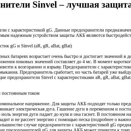
нители Sinvel – лучшая защит
ли с характеристикой gG. Данные предохранители предназначе
амым надежным устройством защиты АКБ являются быстродейст
к gG и Sinvel (aR, gR, aBat, gBat)
ых батареях возрастает очень быстро и достигает значений в де
стижения пиковых значений составляет до 4 мс. В момент коротк
ивезти к возгоранию и взрыву. Предохранители с характеристико
мыкания. Предохранитель сработает, но часть батарей уже выйд
е предохранители Sinvel с характеристиками aR, gR, aBat, gBat
и постоянным током
номинальное напряжение. Для защиты АКБ подходят только пред
озникает электрическая дуга. Гашение дуги в переменном и пос
ез ноль энергия дуги падает до нуля и она гаснет. В постоянном
хладит и не рассеет энергию с помощью песка (подробнее о важно
ольшинстве случае предохранители с характеристикой gG предн
ие предохранителей gG для защиты АКБ может привезти к тому, 