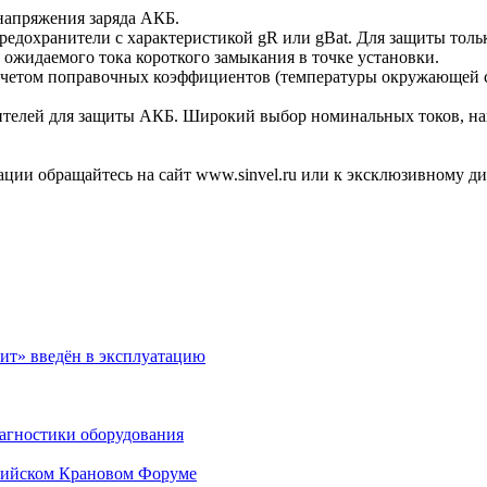
апряжения заряда АКБ.
дохранители с характеристикой gR или gBat. Для защиты только
жидаемого тока короткого замыкания в точке установки.
етом поправочных коэффициентов (температуры окружающей ср
ителей для защиты АКБ. Широкий выбор номинальных токов, на
ации обращайтесь на сайт www.sinvel.ru или к эксклюзивному д
ит» введён в эксплуатацию
агностики оборудования
ссийском Крановом Форуме