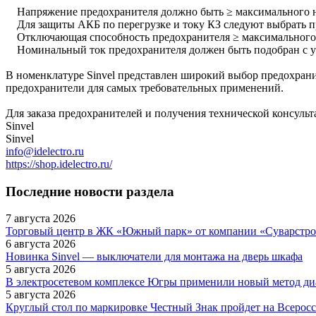
Напряжение предохранителя должно быть ≥ максимального н
Для защиты АКБ по перегрузке и току КЗ следуют выбрать пре
Отключающая способность предохранителя ≥ максимального о
Номинальный ток предохранителя должен быть подобран с уч
В номенклатуре Sinvel представлен широкий выбор предохран
предохранители для самых требовательных применений.
Для заказа предохранителей и получения технической консульт
Sinvel
Sinvel
info@idelectro.ru
https://shop.idelectro.ru/
Последние новости раздела
7 августа 2026
Торговый центр в ЖК «Южный парк» от компании «Суварстро
6 августа 2026
Новинка Sinvel — выключатели для монтажа на дверь шкафа
5 августа 2026
В электросетевом комплексе Югры применили новый метод ди
5 августа 2026
Круглый стол по маркировке Честный Знак пройдет на Всеро