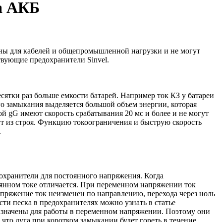
а АКБ
ны для кабелей и общепромышленной нагрузки и не могут
вующие предохранители Sinvel.
сятки раз больше емкости батарей. Например ток КЗ у батареи
ого замыкания выделяется большой объем энергии, которая
й gG имеют скорость срабатывания 20 мс и более и не могут
ут из строя. Функцию токоограничения и быструю скорость
.
охранители для постоянного напряжения. Когда
тоянном токе отличается. При переменном напряжении ток
 напряжение ток неизменен по направлению, перехода через ноль
сти песка в предохранителях можно узнать в статье
азначены для работы в переменном напряжении. Поэтому они
что дуга при коротком замыкании будет гореть в течение