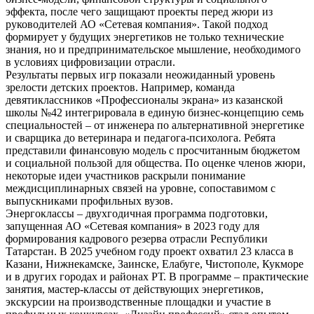
эффекта, после чего защищают проекты перед жюри из
руководителей АО «Сетевая компания». Такой подход
формирует у будущих энергетиков не только технические
знания, но и предпринимательское мышление, необходимого
в условиях цифровизации отрасли.
Результаты первых игр показали неожиданный уровень
зрелости детских проектов. Например, команда
девятиклассников «Профессионалы экрана» из казанской
школы №42 интегрировала в единую бизнес-концепцию семь
специальностей – от инженера по альтернативной энергетике
и сварщика до ветеринара и педагога-психолога. Ребята
представили финансовую модель с просчитанным бюджетом
и социальной пользой для общества. По оценке членов жюри,
некоторые идеи участников раскрыли понимание
междисциплинарных связей на уровне, сопоставимом с
выпускниками профильных вузов.
Энергоклассы – двухгодичная программа подготовки,
запущенная АО «Сетевая компания» в 2023 году для
формирования кадрового резерва отрасли Республики
Татарстан. В 2025 учебном году проект охватил 23 класса в
Казани, Нижнекамске, Заинске, Елабуге, Чистополе, Кукморе
и в других городах и районах РТ. В программе – практические
занятия, мастер-классы от действующих энергетиков,
экскурсии на производственные площадки и участие в