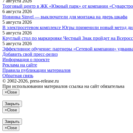
7 августа 2026
Торговый центр в ЖК «Южный парк» от компании «Суварстро
6 августа 2026
Новинка Sinvel — выключатели для монтажа на дверь шкафа
5 августа 2026
В электросетевом комплексе Югры применили новый метод ди
5 августа 2026
Круглый стол по маркировке Честный Знак пройдет на Всеро
5 августа 2026
Эффективное обучение: партнеры «Сетевой компании» удваив
Добавить свой пресс-релиз
Информация о проекте
Реклама на сайте
Правила публикации материалов
Обратная связь
© 2002-2026, press-release.ru
При использовании материалов ссылка на сайт обязательна
×
Close
Закрыть
×
Close
Закрыть
×
Close