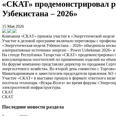
«СКАТ» продемонстрировал ре
Узбекистана – 2026»
15 Мая 2026
Компания «СКАТ» приняла участие в «Энергетической неделе Уз
Участие в деловой программе включало переговоры с профил
«Энергетическая неделя Узбекистана – 2026» объединила неск
альтернативные источники энергии – Power Uzbekistan 2026
На стенде Республики Татарстан «СКАТ» продемонстрировал о
консультировала посетителей по применению изделий на объек
На форуме компанию представлял директор по продажам Сергей
энергосетевого хозяйства. Во второй день совместно с Торго
Маматкаримовым и заместителем председателя правления АО 
Участие «СКАТ» в выставке прошло в формате ответного визи
посетила технопарк «Искра-Волга» во время форума «Энергопр
электросетевой инфраструктуры.
СКАТ
СКАТ
Последние новости раздела