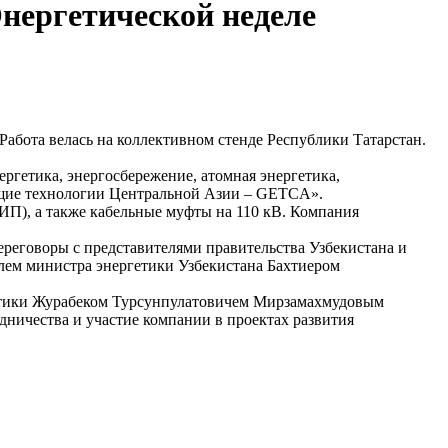
нергетической неделе
Работа велась на коллективном стенде Республики Татарстан.
ргетика, энергосбережение, атомная энергетика,
ющие технологии Центральной Азии – GETCA».
П), а также кабельные муфты на 110 кВ. Компания
реговоры с представителями правительства Узбекистана и
елем министра энергетики Узбекистана Бахтиером
ргетики Журабеком Турсунпулатовичем Мирзамахмудовым
ничества и участие компании в проектах развития