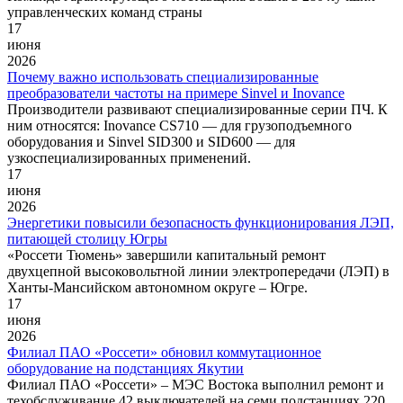
управленческих команд страны
17
июня
2026
Почему важно использовать специализированные
преобразователи частоты на примере Sinvel и Inovance
Производители развивают специализированные серии ПЧ. К
ним относятся: Inovance CS710 — для грузоподъемного
оборудования и Sinvel SID300 и SID600 — для
узкоспециализированных применений.
17
июня
2026
Энергетики повысили безопасность функционирования ЛЭП,
питающей столицу Югры
«Россети Тюмень» завершили капитальный ремонт
двухцепной высоковольтной линии электропередачи (ЛЭП) в
Ханты-Мансийском автономном округе – Югре.
17
июня
2026
Филиал ПАО «Россети» обновил коммутационное
оборудование на подстанциях Якутии
Филиал ПАО «Россети» – МЭС Востока выполнил ремонт и
техобслуживание 42 выключателей на семи подстанциях 220