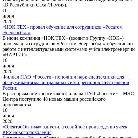
кВ Республики Саха (Якутия).
16
июня
2026
«НЭК.ТЕХ» провёл обучение для сотрудников «Росатом
Энергосбыт»
В июне компания «НЭК.ТЕХ» (входит в Группу «НЭК»)
провела для сотрудников «Росатом Энергосбыт» обучение по
работе с интеллектуальными системами учёта электроэнергии
«НАРТИС».
16
июня
2026
Филиал ПАО «Россети» пополнил парк спецтехники для
обслуживания магистральных сетей регионов Центральной
России
В распоряжение энергетиков филиала ПАО «Россети» – МЭС
Центра поступило 48 новых машин российского
производства.
16
июня
2026
«ЭлектроОптима» запустила серийное производство ячеек
КРУ нового поколения
Компания «ЭлектроОптима» начала серийный выпуск ячеек