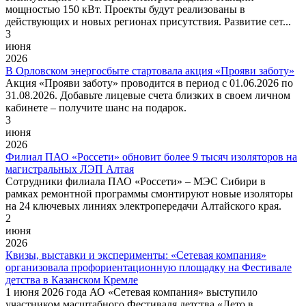
мощностью 150 кВт. Проекты будут реализованы в
действующих и новых регионах присутствия. Развитие сет...
3
июня
2026
В Орловском энергосбыте стартовала акция «Прояви заботу»
Акция «Прояви заботу» проводится в период с 01.06.2026 по
31.08.2026. Добавьте лицевые счета близких в своем личном
кабинете – получите шанс на подарок.
3
июня
2026
Филиал ПАО «Россети» обновит более 9 тысяч изоляторов на
магистральных ЛЭП Алтая
Сотрудники филиала ПАО «Россети» – МЭС Сибири в
рамках ремонтной программы смонтируют новые изоляторы
на 24 ключевых линиях электропередачи Алтайского края.
2
июня
2026
Квизы, выставки и эксперименты: «Сетевая компания»
организовала профориентационную площадку на Фестивале
детства в Казанском Кремле
1 июня 2026 года АО «Сетевая компания» выступило
участником масштабного Фестиваля детства «Лето в