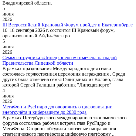
Владимирской области.
5
июня
2026
III Всероссийский Крановый Форум пройдет в Екатеринбурге
16–18 сентября 2026 г. состоится III Крановый форум,
организованный АйДи‑Электро.
5
июня
2026
Семья сотрудника «Липецкэнерго» отмечена наградой
Правительства Липецкой области
В рамках празднования Международного дня семьи
состоялась торжественная церемония награждения . Среди
других была отмечена семья Галицыных из Волово, глава
которой Сергей Галицын работник "Липецкэнерго"
4
июня
2026
МегаФон и РусГидро договорились о цифровизации
энергоучёта и киберзащите до 2030 года
В рамках Петербургского международного экономического
форума состоялась рабочая встреча глав РусГидро и
МегаФона. Стороны обсудили ключевые направления
стратегического партнёрства: цифровую платформу ...