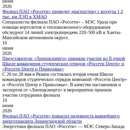
июня
2026
Филиал ПАО «Россети» проведет диагностику с воздуха 1,2
тыс. км ЛЭП в ХМАО
Специалисты филиала ПАО «Россети» – МЭС Урала при
помощи вертолетов и тепловизионного оборудования
обследуют 14 линий электропередачи 220–500 кВ в Ханты-
Мансийском автономном округе.
10
июня
2026
Представители «Липецкэнерго» приняли участие во II очной
Школе командиров студенческих отрядов «Россети Центр» и
«Россети Центр и Приволжье»
С 26 по 28 мая в Рязани состоялась вторая очная Школа
командиров студенческих отрядов компаний «Россети Центр»
и «Россети Центр и Приволжье». В качестве наставников и
экспертов от «Липецкэнерго» в мероприятии приняли
участие сотрудники филиала
10
июня
2026
Филиал ПАО «Россети» повысил надежность важнейшего
энерготранзита Ленинградской области
Энергетики филиала ПАО «Россети» — МЭС Северо-Запада