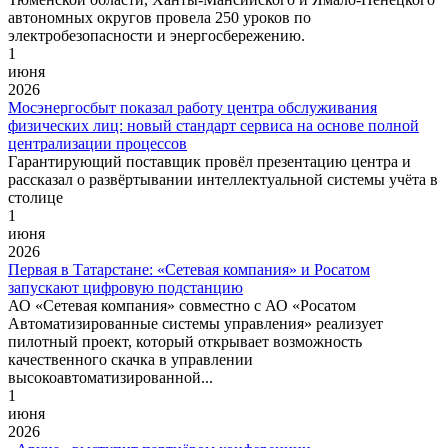
автономных округов провела 250 уроков по
электробезопасности и энергосбережению.
1
июня
2026
Мосэнергосбыт показал работу центра обслуживания
физических лиц: новый стандарт сервиса на основе полной
централизации процессов
Гарантирующий поставщик провёл презентацию центра и
рассказал о развёртывании интеллектуальной системы учёта в
столице
1
июня
2026
Первая в Татарстане: «Сетевая компания» и Росатом
запускают цифровую подстанцию
АО «Сетевая компания» совместно с АО «Росатом
Автоматизированные системы управления» реализует
пилотный проект, который открывает возможность
качественного скачка в управлении
высокоавтоматизированной...
1
июня
2026