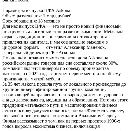
Параметры выпуска ЦФА Askonа
Объем размещения: 1 млрд рублей
Срок обращения: 18 месяцев
Для нас выпуск ЦФА — это не просто новый финансовый
инструмент, а логичный этап развития компании. Мебельная
отрасль традиционно консервативна с точки зрения
привлечения капитала, и мы сознательно выходим в
цифровой формат. — отметил Александр Манёнок,
генеральный директор ГК «Аскона».
По оценкам независимых экспертов, доля Askona на
российском рынке товаров для сна составляет около 30%.
Компания является лидером по объёму производства
матрасов, а с 2025 года занимает первое место и по объёму
производства мягкой мебели.
За 35 лет Askona прошла путь от локального производства до
крупной диверсифицированной группы компаний,
развивающей направления от товаров для дома и здорового
сна до девелопмента, медицины и образования. История этого
предпринимательского пути и масштабирования бизнеса
легла в основу документального фильма «Феномен Седова»,
посвящённого основателю компании Владимиру Седову.
Фильм рассказывает о том, как из первых проектов 1990-х
годов выросла экосистема бизнеса, включающая