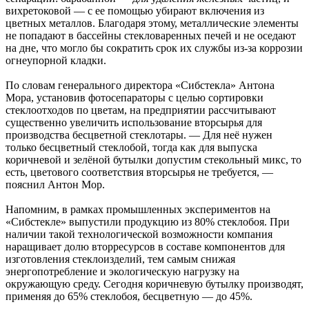
вихретоковой — с ее помощью убирают включения из
цветных металлов. Благодаря этому, металлические элементы
не попадают в бассейны стекловаренных печей и не оседают
на дне, что могло бы сократить срок их службы из-за коррозии
огнеупорной кладки.
По словам генерального директора «Сибстекла» Антона
Мора, установив фотосепараторы с целью сортировки
стеклоотходов по цветам, на предприятии рассчитывают
существенно увеличить использование вторсырья для
производства бесцветной стеклотары. — Для неё нужен
только бесцветный стеклобой, тогда как для выпуска
коричневой и зелёной бутылки допустим стекольный микс, то
есть, цветового соответствия вторсырья не требуется, —
пояснил Антон Мор.
Напомним, в рамках промышленных экспериментов на
«Сибстекле» выпустили продукцию из 80% стеклобоя. При
наличии такой технологической возможности компания
наращивает долю вторресурсов в составе компонентов для
изготовления стеклоизделий, тем самым снижая
энергопотребление и экологическую нагрузку на
окружающую среду. Сегодня коричневую бутылку производят,
применяя до 65% стеклобоя, бесцветную — до 45%.