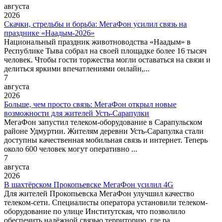
августа
2026
Скачки, стрельбы и борьба: МегаФон усилил связь на
празднике «Наадым-2026»
Национальный праздник животноводства «Наадым» в
Республике Тыва собрал на своей площадке более 16 тысяч
человек. Чтобы гости торжества могли оставаться на связи и
делиться яркими впечатлениями онлайн,...
7
августа
2026
Больше, чем просто связь: МегаФон открыл новые
возможности для жителей Усть-Сарапулки
МегаФон запустил телеком-оборудование в Сарапульском
районе Удмуртии. Жителям деревни Усть-Сарапулка стали
доступны качественная мобильная связь и интернет. Теперь
около 600 человек могут оперативно ...
7
августа
2026
В шахтёрском Прокопьевске МегаФон усилил 4G
Для жителей Прокопьевска МегаФон улучшил качество
телеком-сети. Специалисты оператора установили телеком-
оборудование по улице Институтская, что позволило
обеспечить надёжной связью территорию, где ра...