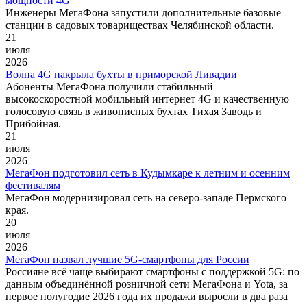
мощности 4G
Инженеры МегаФона запустили дополнительные базовые
станции в садовых товариществах Челябинской области.
21
июля
2026
Волна 4G накрыла бухты в приморской Ливадии
Абоненты МегаФона получили стабильный
высокоскоростной мобильный интернет 4G и качественную
голосовую связь в живописных бухтах Тихая Заводь и
Прибойная.
21
июля
2026
МегаФон подготовил сеть в Кудымкаре к летним и осенним
фестивалям
МегаФон модернизировал сеть на северо-западе Пермского
края.
20
июля
2026
МегаФон назвал лучшие 5G-смартфоны для России
Россияне всё чаще выбирают смартфоны с поддержкой 5G: по
данным объединённой розничной сети МегаФона и Yota, за
первое полугодие 2026 года их продажи выросли в два раза