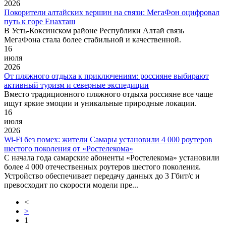
2026
Покорители алтайских вершин на связи: МегаФон оцифровал
путь к горе Енахташ
В Усть-Коксинском районе Республики Алтай связь
МегаФона стала более стабильной и качественной.
16
июля
2026
От пляжного отдыха к приключениям: россияне выбирают
активный туризм и северные экспедиции
Вместо традиционного пляжного отдыха россияне все чаще
ищут яркие эмоции и уникальные природные локации.
16
июля
2026
Wi-Fi без помех: жители Самары установили 4 000 роутеров
шестого поколения от «Ростелекома»
С начала года самарские абоненты «Ростелекома» установили
более 4 000 отечественных роутеров шестого поколения.
Устройство обеспечивает передачу данных до 3 Гбит/с и
превосходит по скорости модели пре...
<
>
1