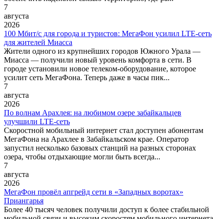
7
августа
2026
100 Мбит/с для города и туристов: МегаФон усилил LTE-сеть
для жителей Миасса
Жители одного из крупнейших городов Южного Урала —
Миасса — получили новый уровень комфорта в сети. В
городе установили новое телеком-оборудование, которое
усилит сеть МегаФона. Теперь даже в часы пик...
7
августа
2026
По волнам Арахлея: на любимом озере забайкальцев
улучшили LTE-сеть
Скоростной мобильный интернет стал доступен абонентам
МегаФона на Арахлее в Забайкальском крае. Оператор
запустил несколько базовых станций на разных сторонах
озера, чтобы отдыхающие могли быть всегда...
7
августа
2026
МегаФон провёл апгрейд сети в «Западных воротах»
Приангарья
Более 40 тысяч человек получили доступ к более стабильной
мобильной связи и высоким скоростям мобильного интернета.