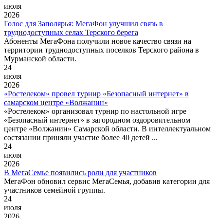
июля
2026
Голос для Заполярья: МегаФон улучшил связь в
труднодоступных селах Терского берега
Абоненты МегаФона получили новое качество связи на
территории труднодоступных поселков Терского района в
Мурманской области.
24
июля
2026
«Ростелеком» провел турнир «Безопасный интернет» в
самарском центре «Волжанин»
«Ростелеком» организовал турнир по настольной игре
«Безопасный интернет» в загородном оздоровительном
центре «Волжанин» Самарской области. В интеллектуальном
состязании приняли участие более 40 детей ...
24
июля
2026
В МегаСемье появились роли для участников
МегаФон обновил сервис МегаСемья, добавив категории для
участников семейной группы.
24
июля
2026