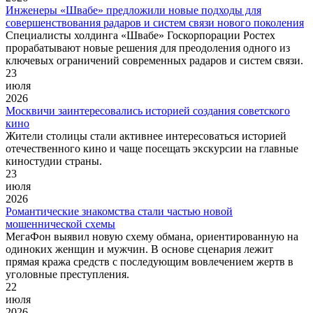
Инженеры «Швабе» предложили новые подходы для
совершенствования радаров и систем связи нового поколения
Специалисты холдинга «Швабе» Госкорпорации Ростех
прорабатывают новые решения для преодоления одного из
ключевых ограничений современных радаров и систем связи.
23
июля
2026
Москвичи заинтересовались историей создания советского
кино
Жители столицы стали активнее интересоваться историей
отечественного кино и чаще посещать экскурсии на главные
киностудии страны.
23
июля
2026
Романтические знакомства стали частью новой
мошеннической схемы
МегаФон выявил новую схему обмана, ориентированную на
одиноких женщин и мужчин. В основе сценария лежит
прямая кража средств с последующим вовлечением жертв в
уголовные преступления.
22
июля
2026