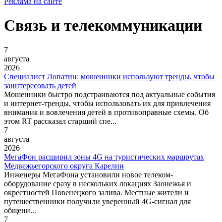
Реклама на сайте
Связь и телекоммуникации
7
августа
2026
Специалист Лопатин: мошенники используют тренды, чтобы
заинтересовать детей
Мошенники быстро подстраиваются под актуальные события
и интернет-тренды, чтобы использовать их для привлечения
внимания и вовлечения детей в противоправные схемы. Об
этом RT рассказал старший спе...
7
августа
2026
МегаФон расширил зоны 4G на туристических маршрутах
Медвежьегорского округа Карелии
Инженеры МегаФона установили новое телеком-
оборудование сразу в нескольких локациях Заонежья и
окрестностей Повенецкого залива. Местные жители и
путешественники получили уверенный 4G-сигнал для
общени...
7