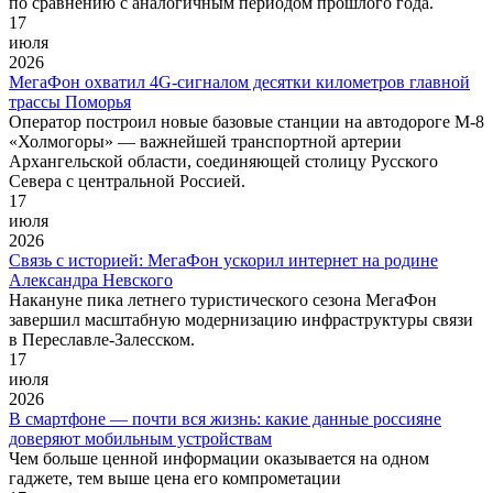
по сравнению с аналогичным периодом прошлого года.
17
июля
2026
МегаФон охватил 4G-сигналом десятки километров главной
трассы Поморья
Оператор построил новые базовые станции на автодороге М-8
«Холмогоры» — важнейшей транспортной артерии
Архангельской области, соединяющей столицу Русского
Севера с центральной Россией.
17
июля
2026
Связь с историей: МегаФон ускорил интернет на родине
Александра Невского
Накануне пика летнего туристического сезона МегаФон
завершил масштабную модернизацию инфраструктуры связи
в Переславле-Залесском.
17
июля
2026
В смартфоне — почти вся жизнь: какие данные россияне
доверяют мобильным устройствам
Чем больше ценной информации оказывается на одном
гаджете, тем выше цена его компрометации