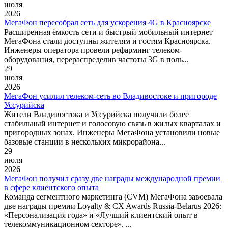
июля
2026
МегаФон пересобрал сеть для ускорения 4G в Красноярске
Расширенная ёмкость сети и быстрый мобильный интернет
МегаФона стали доступны жителям и гостям Красноярска.
Инженеры оператора провели рефарминг телеком-
оборудования, перераспределив частоты 3G в поль...
29
июля
2026
МегаФон усилил телеком-сеть во Владивостоке и пригороде
Уссурийска
Жители Владивостока и Уссурийска получили более
стабильный интернет и голосовую связь в жилых кварталах и
пригородных зонах. Инженеры МегаФона установили новые
базовые станции в нескольких микрорайона...
29
июля
2026
МегаФон получил сразу две награды международной премии
в сфере клиентского опыта
Команда сегментного маркетинга (CVM) МегаФона завоевала
две награды премии Loyalty & CX Awards Russia-Belarus 2026:
«Персонализация года» и «Лучший клиентский опыт в
телекоммуникационном секторе». ...