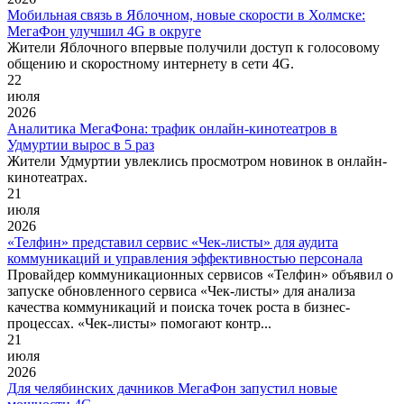
Мобильная связь в Яблочном, новые скорости в Холмске:
МегаФон улучшил 4G в округе
Жители Яблочного впервые получили доступ к голосовому
общению и скоростному интернету в сети 4G.
22
июля
2026
Аналитика МегаФона: трафик онлайн-кинотеатров в
Удмуртии вырос в 5 раз
Жители Удмуртии увлеклись просмотром новинок в онлайн-
кинотеатрах.
21
июля
2026
«Телфин» представил сервис «Чек-листы» для аудита
коммуникаций и управления эффективностью персонала
Провайдер коммуникационных сервисов «Телфин» объявил о
запуске обновленного сервиса «Чек-листы» для анализа
качества коммуникаций и поиска точек роста в бизнес-
процессах. «Чек-листы» помогают контр...
21
июля
2026
Для челябинских дачников МегаФон запустил новые