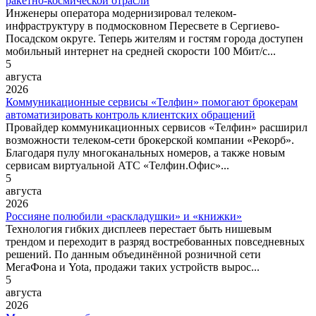
ракетно-космической отрасли
Инженеры оператора модернизировал телеком-
инфраструктуру в подмосковном Пересвете в Сергиево-
Посадском округе. Теперь жителям и гостям города доступен
мобильный интернет на средней скорости 100 Мбит/с...
5
августа
2026
Коммуникационные сервисы «Телфин» помогают брокерам
автоматизировать контроль клиентских обращений
Провайдер коммуникационных сервисов «Телфин» расширил
возможности телеком-сети брокерской компании «Рекорб».
Благодаря пулу многоканальных номеров, а также новым
сервисам виртуальной АТС «Телфин.Офис»...
5
августа
2026
Россияне полюбили «раскладушки» и «книжки»
Технология гибких дисплеев перестает быть нишевым
трендом и переходит в разряд востребованных повседневных
решений. По данным объединённой розничной сети
МегаФона и Yota, продажи таких устройств вырос...
5
августа
2026