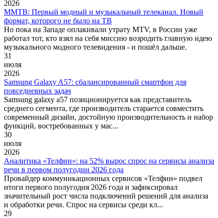
2026
ММТВ: Первый модный и музыкальный телеканал. Новый
формат, которого не было на ТВ
Но пока на Западе оплакивали утрату MTV, в России уже
работал тот, кто взял на себя миссию возродить главную идею
музыкального модного телевидения - и пошёл дальше.
31
июля
2026
Samsung Galaxy A57: сбалансированный смартфон для
повседневных задач
Samsung galaxy a57 позиционируется как представитель
среднего сегмента, где производитель старается совместить
современный дизайн, достойную производительность и набор
функций, востребованных у мас...
30
июля
2026
Аналитика «Телфин»: на 52% вырос спрос на сервисы анализа
речи в первом полугодии 2026 года
Провайдер коммуникационных сервисов «Телфин» подвел
итоги первого полугодия 2026 года и зафиксировал
значительный рост числа подключений решений для анализа
и обработки речи. Спрос на сервисы среди кл...
29