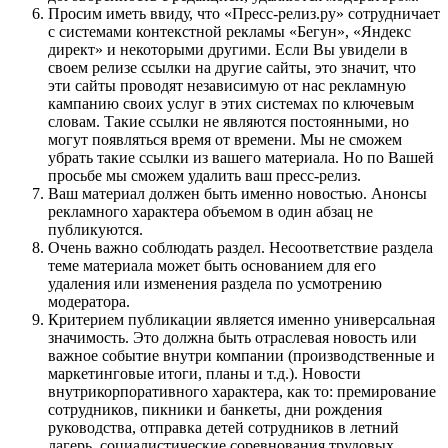
Просим иметь ввиду, что «Пресс-релиз.ру» сотрудничает
с системами контекстной рекламы «Бегун», «Яндекс
директ» и некоторыми другими. Если Вы увидели в
своем релизе ссылки на другие сайты, это значит, что
эти сайты проводят независимую от нас рекламную
кампанию своих услуг в этих системах по ключевым
словам. Такие ссылки не являются постоянными, но
могут появляться время от времени. Мы не сможем
убрать такие ссылки из вашего материала. Но по Вашей
просьбе мы сможем удалить ваш пресс-релиз.
Ваш материал должен быть именно новостью. Анонсы
рекламного характера объемом в один абзац не
публикуются.
Очень важно соблюдать раздел. Несоответствие раздела
теме материала может быть основанием для его
удаления или изменения раздела по усмотрению
модератора.
Критерием публикации является именно универсальная
значимость. Это должна быть отраслевая новость или
важное событие внутри компании (производственные и
маркетинговые итоги, планы и т.д.). Новости
внутрикорпоративного характера, как то: премирование
сотрудников, пикники и банкеты, дни рождения
руководства, отправка детей сотрудников в летний
лагерь, социалистические соревнования трудовых