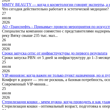
2026
MMTV BEAUTY — когда о косметологии говорят эксперты, а н
Что сегодня действительно работает в эстетической медицине?
27
июля
2026
АО «Транснефть – Прикамье» провело мероприятия по искусст
Специалисты компании совместно с представителями надзорны
реку Вятку свыше 235 тыс. мал...
26
июля
2026
Сроки запуска сети: от инфраструктуры до первого результата
Сроки запуска PBN: от 5 дней за инфраструктуру до 1–3 месяце
25
июля
2026
VIP‑минивэн: когда важен не только пункт назначения, но и пу
Комфорт в дороге — это не роскошь, а базовая потребность, ос
Современный VIP‑минив...
25
июля
2026
Стерилизация кошки - зачем нужна, когда проводить и как уха
Стерилизация кошки - оптимальный возраст, подготовка к опе