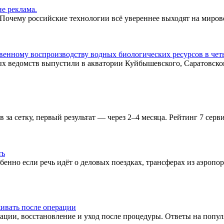
е реклама.
 Почему российские технологии всё увереннее выходят на миров
венному воспроизводству водных биологических ресурсов в чет
х ведомств выпустили в акватории Куйбышевского, Саратовско
в за сетку, первый результат — через 2–4 месяца. Рейтинг 7 сер
ть
обенно если речь идёт о деловых поездках, трансферах из аэроп
живать после операции
рации, восстановление и уход после процедуры. Ответы на попу