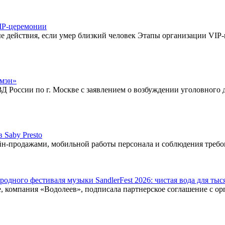
VIP-церемонии
 действия, если умер близкий человек Этапы организации VIP-
смэн»
России по г. Москве с заявлением о возбуждении уголовного де
 Saby Presto
н-продажами, мобильной работы персонала и соблюдения требо
ного фестиваля музыки SandlerFest 2026: чистая вода для тыся
 компания «Водолеев», подписала партнерское соглашение с орг