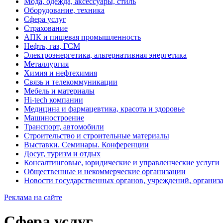
Мода, одежда, аксессуары, стиль
Оборудование, техника
Сфера услуг
Страхование
АПК и пищевая промышленность
Нефть, газ, ГСМ
Электроэнергетика, альтернативная энергетика
Металлургия
Химия и нефтехимия
Связь и телекоммуникации
Мебель и материалы
Hi-tech компании
Медицина и фармацевтика, красота и здоровье
Машиностроение
Транспорт, автомобили
Строительство и строительные материалы
Выставки. Семинары. Конференции
Досуг, туризм и отдых
Консалтинговые, юридические и управленческие услуги
Общественные и некоммерческие организации
Новости государственных органов, учреждений, организ
Реклама на сайте
Сфера услуг