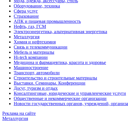
Мода, одежда, аксессуары, стиль
Оборудование, техника
Сфера услуг
Страхование
АПК и пищевая промышленность
Нефть, газ, ГСМ
Электроэнергетика, альтернативная энергетика
Металлургия
Химия и нефтехимия
Связь и телекоммуникации
Мебель и материалы
Hi-tech компании
Медицина и фармацевтика, красота и здоровье
Машиностроение
Транспорт, автомобили
Строительство и строительные материалы
Выставки. Семинары. Конференции
Досуг, туризм и отдых
Консалтинговые, юридические и управленческие услуги
Общественные и некоммерческие организации
Новости государственных органов, учреждений, организ
Реклама на сайте
Металлургия