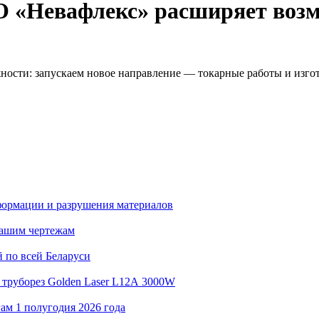
 «Невафлекс» расширяет воз
сти: запускаем новое направление — токарные работы и изгото
ормации и разрушения материалов
вашим чертежам
 по всей Беларуси
 труборез Golden Laser L12А 3000W
ам 1 полугодия 2026 года