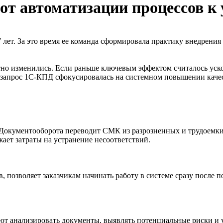
от автоматизации процессов к
 лет. За это время ее команда сформировала практику внедрени
но изменились. Если раньше ключевым эффектом считалось уско
от запрос 1С-КПД сфокусировалась на системном повышении качес
Документооборота переводит СМК из разрозненных и трудоемки
жает затраты на устранение несоответствий.
, позволяет заказчикам начинать работу в системе сразу после п
т анализировать документы, выявлять потенциальные риски и у