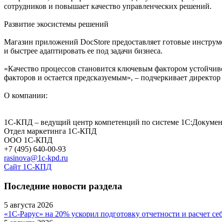
сотрудников и повышает качество управленческих решений.
Развитие экосистемы решений
Магазин приложений DocStore предоставляет готовые инструм
и быстрее адаптировать ее под задачи бизнеса.
«Качество процессов становится ключевым фактором устойчивос
факторов и остается предсказуемым», – подчеркивает директо
О компании:
1С-КПД – ведущий центр компетенций по системе 1С:Документо
Отдел маркетинга 1С-КПД
ООО 1С-КПД
+7 (495) 640-00-93
rasinova@1c-kpd.ru
Сайт 1С-КПД
Последние новости раздела
5 августа 2026
«1С-Рарус» на 20% ускорил подготовку отчетности и расчет се