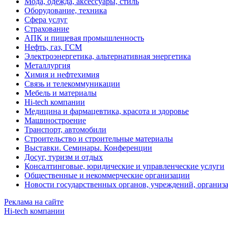
Мода, одежда, аксессуары, стиль
Оборудование, техника
Сфера услуг
Страхование
АПК и пищевая промышленность
Нефть, газ, ГСМ
Электроэнергетика, альтернативная энергетика
Металлургия
Химия и нефтехимия
Связь и телекоммуникации
Мебель и материалы
Hi-tech компании
Медицина и фармацевтика, красота и здоровье
Машиностроение
Транспорт, автомобили
Строительство и строительные материалы
Выставки. Семинары. Конференции
Досуг, туризм и отдых
Консалтинговые, юридические и управленческие услуги
Общественные и некоммерческие организации
Новости государственных органов, учреждений, организ
Реклама на сайте
Hi-tech компании