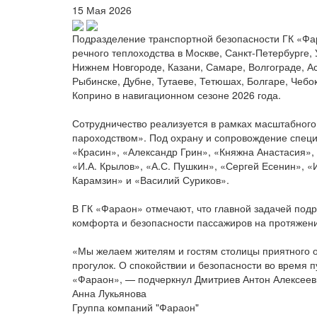
15 Мая 2026
Подразделение транспортной безопасности ГК «Фа
речного теплоходства в Москве, Санкт-Петербурге,
Нижнем Новгороде, Казани, Самаре, Волгограде, А
Рыбинске, Дубне, Тутаеве, Тетюшах, Болгаре, Чебо
Коприно в навигационном сезоне 2026 года.
Сотрудничество реализуется в рамках масштабного
пароходством». Под охрану и сопровождение спец
«Красин», «Александр Грин», «Княжна Анастасия»,
«И.А. Крылов», «А.С. Пушкин», «Сергей Есенин», 
Карамзин» и «Василий Суриков».
В ГК «Фараон» отмечают, что главной задачей под
комфорта и безопасности пассажиров на протяжени
«Мы желаем жителям и гостям столицы приятного о
прогулок. О спокойствии и безопасности во время 
«Фараон», — подчеркнул Дмитриев Антон Алексеев
Анна Лукьянова
Группа компаний "Фараон"