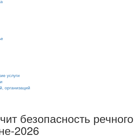
ка
ье
ие услуги
ии
й, организаций
чит безопасность речного
не-2026