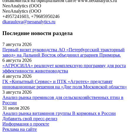
ознакомиться на официальном сайте www.neoanalytics.ru
NeoAnalytics (ООО
NeoAnalytics (ООО
+4957241603, +79685950246
dkaraulova@neoanalytics.ru
Последние новости раздела
7 августа 2026
Первый визит руководства АО «Петербургский тракторный
завод» на Дальний Восток объединил аграриев Приморья.
6 августа 2026
«АГРОСИЛА» реализует комплексную программу для роста
эффективности животноводства
4 августа 2026
ГК «Копытный Сервис» и ПТК «Агротех» представят
инновационные решения на «Дне поля Московской области»
3 августа 2026
Анализ рынка премиксов для сельскохозяйственных птиц в
России
31 июля 2026
Анализ рынка витаминов группы В кормовых в России
Добавить свой пресс-релиз
Информация о проекте
Реклама на сайте