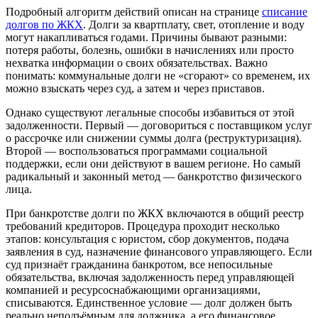
Подробный алгоритм действий описан на странице
списание
долгов по ЖКХ
. Долги за квартплату, свет, отопление и воду
могут накапливаться годами. Причины бывают разными:
потеря работы, болезнь, ошибки в начислениях или просто
нехватка информации о своих обязательствах. Важно
понимать: коммунальные долги не «сгорают» со временем, их
можно взыскать через суд, а затем и через приставов.
Однако существуют легальные способы избавиться от этой
задолженности. Первый — договориться с поставщиком услуг
о рассрочке или снижении суммы долга (реструктуризация).
Второй — воспользоваться программами социальной
поддержки, если они действуют в вашем регионе. Но самый
радикальный и законный метод — банкротство физического
лица.
При банкротстве долги по ЖКХ включаются в общий реестр
требований кредиторов. Процедура проходит несколько
этапов: консультация с юристом, сбор документов, подача
заявления в суд, назначение финансового управляющего. Если
суд признаёт гражданина банкротом, все непосильные
обязательства, включая задолженность перед управляющей
компанией и ресурсоснабжающими организациями,
списываются. Единственное условие — долг должен быть
реально неподъёмным для должника, а его финансовое