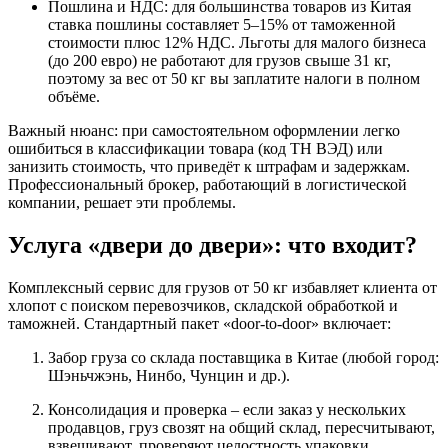
Пошлина и НДС: для большинства товаров из Китая
ставка пошлины составляет 5–15% от таможенной
стоимости плюс 12% НДС. Льготы для малого бизнеса
(до 200 евро) не работают для грузов свыше 31 кг,
поэтому за вес от 50 кг вы заплатите налоги в полном
объёме.
Важный нюанс: при самостоятельном оформлении легко
ошибиться в классификации товара (код ТН ВЭД) или
занизить стоимость, что приведёт к штрафам и задержкам.
Профессиональный брокер, работающий в логистической
компании, решает эти проблемы.
Услуга «двери до двери»: что входит?
Комплексный сервис для грузов от 50 кг избавляет клиента от
хлопот с поиском перевозчиков, складской обработкой и
таможней. Стандартный пакет «door‑to‑door» включает:
Забор груза со склада поставщика в Китае (любой город:
Шэньчжэнь, Нинбо, Чунцин и др.).
Консолидация и проверка – если заказ у нескольких
продавцов, груз свозят на общий склад, пересчитывают,
взвешивают, проверяют целостность упаковки.