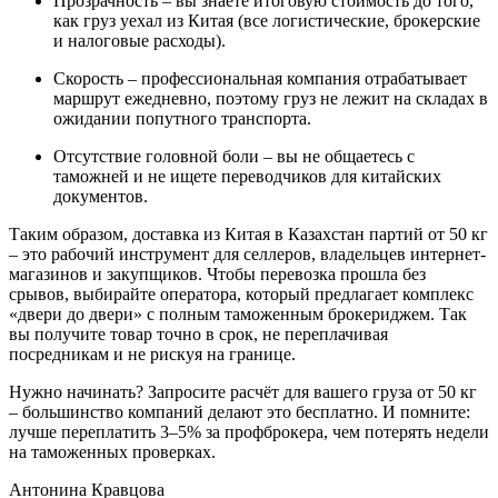
Прозрачность – вы знаете итоговую стоимость до того,
как груз уехал из Китая (все логистические, брокерские
и налоговые расходы).
Скорость – профессиональная компания отрабатывает
маршрут ежедневно, поэтому груз не лежит на складах в
ожидании попутного транспорта.
Отсутствие головной боли – вы не общаетесь с
таможней и не ищете переводчиков для китайских
документов.
Таким образом, доставка из Китая в Казахстан партий от 50 кг
– это рабочий инструмент для селлеров, владельцев интернет-
магазинов и закупщиков. Чтобы перевозка прошла без
срывов, выбирайте оператора, который предлагает комплекс
«двери до двери» с полным таможенным брокериджем. Так
вы получите товар точно в срок, не переплачивая
посредникам и не рискуя на границе.
Нужно начинать? Запросите расчёт для вашего груза от 50 кг
– большинство компаний делают это бесплатно. И помните:
лучше переплатить 3–5% за профброкера, чем потерять недели
на таможенных проверках.
Антонина Кравцова