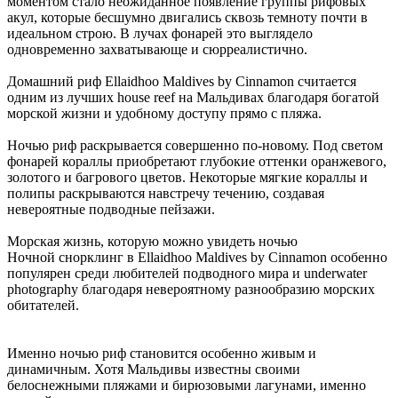
моментом стало неожиданное появление группы рифовых
акул, которые бесшумно двигались сквозь темноту почти в
идеальном строю. В лучах фонарей это выглядело
одновременно захватывающе и сюрреалистично.
Домашний риф Ellaidhoo Maldives by Cinnamon считается
одним из лучших house reef на Мальдивах благодаря богатой
морской жизни и удобному доступу прямо с пляжа.
Ночью риф раскрывается совершенно по-новому. Под светом
фонарей кораллы приобретают глубокие оттенки оранжевого,
золотого и багрового цветов. Некоторые мягкие кораллы и
полипы раскрываются навстречу течению, создавая
невероятные подводные пейзажи.
Морская жизнь, которую можно увидеть ночью
Ночной снорклинг в Ellaidhoo Maldives by Cinnamon особенно
популярен среди любителей подводного мира и underwater
photography благодаря невероятному разнообразию морских
обитателей.
Именно ночью риф становится особенно живым и
динамичным. Хотя Мальдивы известны своими
белоснежными пляжами и бирюзовыми лагунами, именно