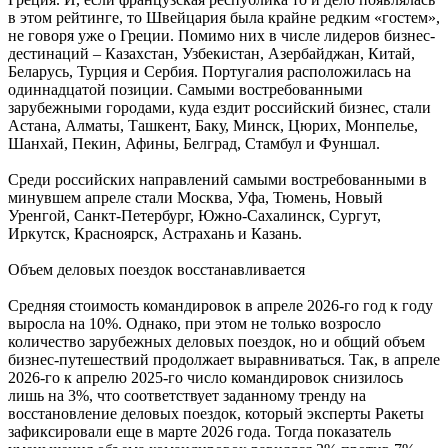
в этом рейтинге, то Швейцария была крайне редким «гостем»,
не говоря уже о Греции. Помимо них в числе лидеров бизнес-
дестинаций – Казахстан, Узбекистан, Азербайджан, Китай,
Беларусь, Турция и Сербия. Португалия расположилась на
одиннадцатой позиции. Самыми востребованными
зарубежными городами, куда ездит российский бизнес, стали
Астана, Алматы, Ташкент, Баку, Минск, Цюрих, Монпелье,
Шанхай, Пекин, Афины, Белград, Стамбул и Фуншал.
Среди российских направлений самыми востребованными в
минувшем апреле стали Москва, Уфа, Тюмень, Новый
Уренгой, Санкт-Петербург, Южно-Сахалинск, Сургут,
Иркутск, Красноярск, Астрахань и Казань.
Объем деловых поездок восстанавливается
Средняя стоимость командировок в апреле 2026-го год к году
выросла на 10%. Однако, при этом не только возросло
количество зарубежных деловых поездок, но и общий объем
бизнес-путешествий продолжает выравниваться. Так, в апреле
2026-го к апрелю 2025-го число командировок снизилось
лишь на 3%, что соответствует заданному тренду на
восстановление деловых поездок, который эксперты Ракеты
зафиксировали еще в марте 2026 года. Тогда показатель