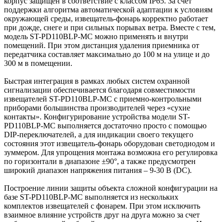
корпус защищен в соответствие с классом IP65. За счет
поддержки алгоритма автоматической адаптации к условиям
окружающей среды, извещатель-фонарь корректно работает
при дожде, снеге и при сильных порывах ветра. Вместе с тем,
модель ST-PD110BLP-MC можно применять и внутри
помещений. При этом дистанция удаления приемника от
передатчика составляет максимально до 100 м на улице и до
300 м в помещении.
Быстрая интеграция в рамках любых систем охранной
сигнализации обеспечивается благодаря совместимости
извещателей ST-PD110BLP-MC с приемно-контрольными
приборами большинства производителей через «сухие
контакты». Конфигурирование устройства модели ST-
PD110BLP-MC выполняется достаточно просто с помощью
DIP-переключателей, а для индикации своего текущего
состояния этот извещатель-фонарь оборудован светодиодом и
зуммером. Для упрощения монтажа возможна его регулировка
по горизонтали в диапазоне ±90°, а также предусмотрен
широкий диапазон напряжения питания – 9-30 В (DC).
Построение линии защиты объекта сложной конфигурации на
базе ST-PD110BLP-MC выполняется из нескольких
комплектов извещателей с фонарем. При этом исключить
взаимное влияние устройств друг на друга можно за счет