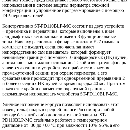
использования в системе защиты периметра сложной
конфигурации и упрощенное программирование с помощью
DIP-переключателей.
Конструктивно ST-PD110BLP-MC состоит из двух устройств
– приемника и передатчика, которые выполнены в виде
ландшафтных светильников и имеют 3 функциональные
зоны. Наверху расположен фонарь с цоколем E27 (лампа в
комплект не входит), среднюю часть занимает
непосредственно сам извещатель, который формирует
невидимую границу с помощью 10 инфракрасных (ИК) лучей,
а нижнюю – монтажное основание. Такой извещатель-фонарь
является активным устройством и работает в качестве
промежуточной секции при охране периметра, а его
срабатывание происходит при одновременной прерывании 2
и более соседних ИК-лучей за время порядка 40 мс. При этом
в качестве крайних элементов охраняемой границы
рекомендуем использовать устройства ST-PD110BLP-MC.
Уличное исполнение корпуса позволяет использовать этот
извещатель-фонарь в средней полосе России при любой
погоде без какой-либо дополнительной защиты. ST-
PD110BLP-MC стабильно работает в температурном
диапазоне от -30 до +60 °С при влажности 10%−95%, а его