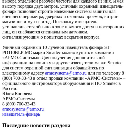
выбора отдельной рабочей частоты для каждого из них. Имея
высоту порядка двух метров, уличный охранный извещатель-
фонарь позволяет строить надежные системы защиты для
внешнего периметра, дверных и оконных проемов, витрин
магазинов и музеев и т.д. Поскольку извещатель
устанавливается обычно в зоне прямого доступа посторонних
лиц, он снабжается специальным датчиком,
сигнализирующим о попытках вскрытия корпуса.
Уличный охранный 10-лучевой извещатель-фонарь ST-
PD110BLP-MC марки Smartec можно купить в компании
«АРМО-Системы». Для получения дополнительной
информации на новинку и другие извещатели марки Smartec
для систем охранной сигнализации обращайтесь по
электронному адресу
armosystems@armo.ru
или по телефону 8
(800) 700-33-43 в отдел продаж компании «АРМО-Системы» –
официального дистрибьютора оборудования и ПО Smartec в
России.
Юлия Костяева
АРМО-Системы
8 (800) 700-33-43
armosystems@armo.ru
извещатель-фонарь
Последние новости раздела