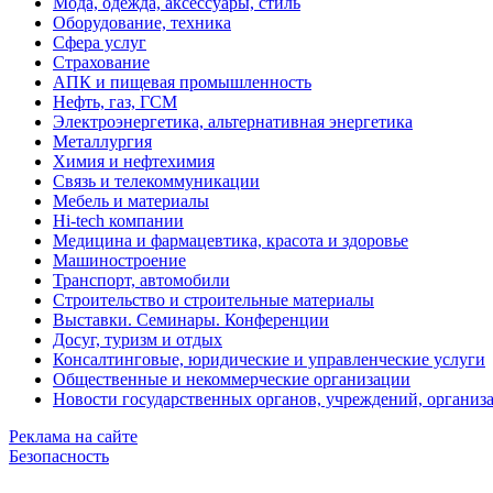
Мода, одежда, аксессуары, стиль
Оборудование, техника
Сфера услуг
Страхование
АПК и пищевая промышленность
Нефть, газ, ГСМ
Электроэнергетика, альтернативная энергетика
Металлургия
Химия и нефтехимия
Связь и телекоммуникации
Мебель и материалы
Hi-tech компании
Медицина и фармацевтика, красота и здоровье
Машиностроение
Транспорт, автомобили
Строительство и строительные материалы
Выставки. Семинары. Конференции
Досуг, туризм и отдых
Консалтинговые, юридические и управленческие услуги
Общественные и некоммерческие организации
Новости государственных органов, учреждений, организ
Реклама на сайте
Безопасность