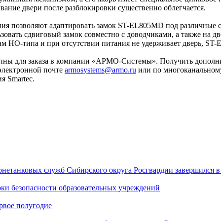
вание двери после разблокировки существенно облегчается.
ания позволяют адаптировать замок ST-EL805MD под различные 
ользовать сдвиговый замок совместно с доводчиками, а также на
вам НО-типа и при отсутствии питания не удерживает дверь, ST
пны для заказа в компании «АРМО-Системы». Получить дополн
 электронной почте
armosystems@armo.ru
или по многоканальному
я Smartec.
онетанковых служб Сибирского округа Росгвардии завершился 
рки безопасности образовательных учреждений
ервое полугодие