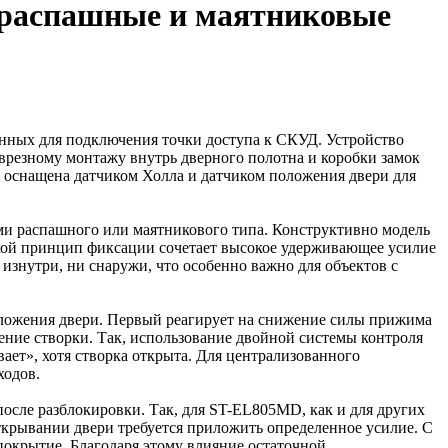
а распашные и маятниковые
ных для подключения точки доступа к СКУД. Устройство
 врезному монтажу внутрь дверного полотна и коробки замок
 оснащена датчиком Холла и датчиком положения двери для
ми распашного или маятникового типа. Конструктивно модель
акой принцип фиксации сочетает высокое удерживающее усилие
знутри, ни снаружи, что особенно важно для объектов с
положения двери. Первый реагирует на снижение силы прижима
ение створки. Так, использование двойной системы контроля
вает», хотя створка открыта. Для централизованного
ходов.
осле разблокировки. Так, для ST-EL805MD, как и для других
открывании двери требуется приложить определенное усилие. С
окрытие. Благодаря этому влияние остаточной