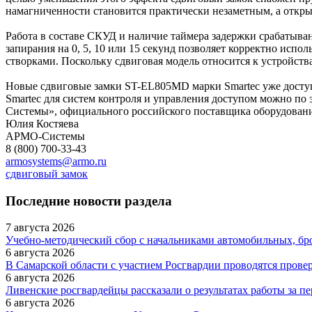
намагниченности становится практически незаметным, а откры
Работа в составе СКУД и наличие таймера задержки срабатыв
запирания на 0, 5, 10 или 15 секунд позволяет корректно исп
створками. Поскольку сдвиговая модель относится к устройст
Новые сдвиговые замки ST-EL805MD марки Smartec уже досту
Smartec для систем контроля и управления доступом можно по
Системы», официального российского поставщика оборудовани
Юлия Костяева
АРМО-Системы
8 (800) 700-33-43
armosystems@armo.ru
сдвиговый замок
Последние новости раздела
7 августа 2026
Учебно-методический сбор с начальниками автомобильных, бр
6 августа 2026
В Самарской области с участием Росгвардии проводятся прове
6 августа 2026
Ливенские росгвардейцы рассказали о результатах работы за п
6 августа 2026