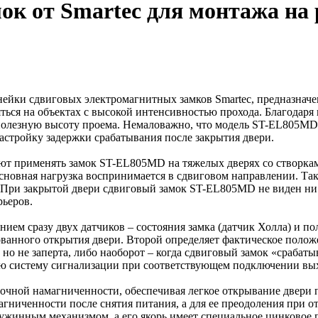
ок от Smartec для монтажа н
ки сдвиговых электромагнитных замков Smartec, предназначен
ться на объектах с высокой интенсивностью прохода. Благодаря
 полезную высоту проема. Немаловажно, что модель ST-EL805MD
астройку задержки срабатывания после закрытия двери.
яют применять замок ST-EL805MD на тяжелых дверях со створка
основная нагрузка воспринимается в сдвиговом направлении. Т
При закрытой двери сдвиговый замок ST-EL805MD не виден ни и
ьеров.
ием сразу двух датчиков – состояния замка (датчик Холла) и 
ованного открытия двери. Второй определяет фактическое полож
 но не заперта, либо наоборот – когда сдвиговый замок «срабаты
юю систему сигнализации при соответствующем подключении вы
точной намагниченности, обеспечивая легкое открывание двери п
агниченности после снятия питания, а для ее преодоления при 
ужинным механизмом, а его якорь имеет специальное цинковое п