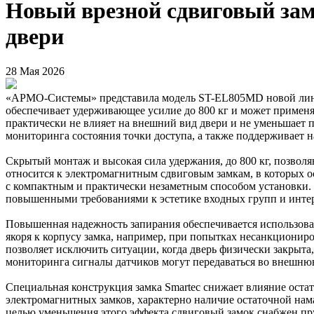
Новый врезной сдвиговый зам
двери
28 Мая 2026
«АРМО-Системы» представила модель ST-EL805MD новой линей
обеспечивает удерживающее усилие до 800 кг и может применя
практически не влияет на внешний вид двери и не уменьшает
мониторинга состояния точки доступа, а также поддерживает н
Скрытый монтаж и высокая сила удержания, до 800 кг, позвол
относится к электромагнитным сдвиговым замкам, в которых 
с компактным и практически незаметным способом установки. 
повышенными требованиями к эстетике входных групп и интер
Повышенная надежность запирания обеспечивается использован
якоря к корпусу замка, например, при попытках несанкционир
позволяет исключить ситуации, когда дверь физически закрыта,
мониторинга сигналы датчиков могут передаваться во внешн
Специальная конструкция замка Smartec снижает влияние оста
электромагнитных замков, характерно наличие остаточной нам
целью уменьшения этого эффекта сдвиговый замок снабжен пр