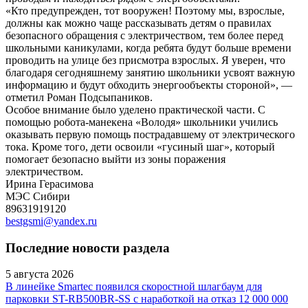
«Кто предупрежден, тот вооружен! Поэтому мы, взрослые,
должны как можно чаще рассказывать детям о правилах
безопасного обращения с электричеством, тем более перед
школьными каникулами, когда ребята будут больше времени
проводить на улице без присмотра взрослых. Я уверен, что
благодаря сегодняшнему занятию школьники усвоят важную
информацию и будут обходить энергообъекты стороной», —
отметил Роман Подсыпаников.
Особое внимание было уделено практической части. С
помощью робота-манекена «Володя» школьники учились
оказывать первую помощь пострадавшему от электрического
тока. Кроме того, дети освоили «гусиный шаг», который
помогает безопасно выйти из зоны поражения
электричеством.
Ирина Герасимова
МЭС Сибири
89631919120
bestgsmi@yandex.ru
Последние новости раздела
5 августа 2026
В линейке Smartec появился скоростной шлагбаум для
парковки ST-RB500BR-SS с наработкой на отказ 12 000 000