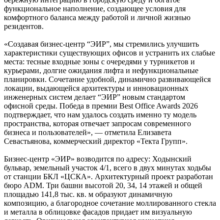
функциональное наполнение, создающее условия для
комфортного баланса между работой и личной жизнью
резидентов.
«Создавая бизнес-центр “ЭИР”, мы стремились улучшить
характеристики существующих офисов и устранить их слабые
места: тесные входные зоны с очередями у турникетов и
курьерами, долгие ожидания лифта и нефункциональные
планировки. Сочетание удобной, динамично развивающейся
локации, выдающейся архитектуры и инновационных
инженерных систем делает “ЭИР” новым стандартом
офисной среды. Победа в премии Best Office Awards 2026
подтверждает, что нам удалось создать именно ту модель
пространства, которая отвечает запросам современного
бизнеса и пользователей», — отметила Елизавета
Севастьянова, коммерческий директор «Текта Групп».
Бизнес-центр «ЭИР» возводится по адресу: Ходынский
бульвар, земельный участок 4/1, всего в двух минутах ходьбы
от станции БКЛ «ЦСКА». Архитектурный проект разработан
бюро ADM. Три башни высотой 20, 34, 14 этажей и общей
площадью 141,8 тыс. кв. м образуют динамичную
композицию, а благородное сочетание моллированного стекла
и металла в облицовке фасадов придает им визуальную