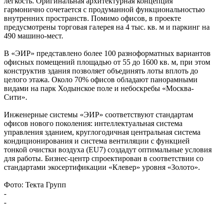
легкость. Оригинальная архитектурная концепция
гармонично сочетается с продуманной функциональностью
внутренних пространств. Помимо офисов, в проекте
предусмотрены торговая галерея на 4 тыс. кв. м и паркинг на
490 машино-мест.
В «ЭИР» представлено более 100 разноформатных вариантов
офисных помещений площадью от 55 до 1600 кв. м, при этом
конструктив здания позволяет объединять лоты вплоть до
целого этажа. Около 70% офисов обладают панорамными
видами на парк Ходынское поле и небоскребы «Москва-
Сити».
Инженерные системы «ЭИР» соответствуют стандартам
офисов нового поколения: интеллектуальная система
управления зданием, круглогодичная центральная система
кондиционирования и система вентиляции с функцией
тонкой очистки воздуха (EU7) создадут оптимальные условия
для работы. Бизнес-центр спроектирован в соответствии со
стандартами экосертификации «Клевер» уровня «Золото».
Фото: Текта Групп
-
-