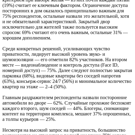
(19%) считает ее ключевым фактором. Ограничение доступа
посторонних в дом оказалось принципиально важным для
75% респондентов, остальные назвали это желательной, хотя
и не обязательной характеристикой. Закрытый двор
исключительно для жителей также пользуется высоким
спросом: 69% считают его очень важным, остальные 31% —
хорошим дополнением.
Среди конкретных решений, усиливающих чувство
приватности, лидирует высокий уровень звуко- и
шумоизоляции — его отметили 82% участников. На втором
месте — видеонаблюдение и контроль доступа (Face ID,
номерной доступ) — 75%. Далее следуют полностью закрытая
парковка (68%), видовые квартиры без соседей напротив
(63%), консьерж-сервис 24/7 (56%) и минимальное количество
квартир на этаже — 2–4 (50%).
Главным раздражителем респонденты назвали посторонние
автомобили во дворе — 62%. Случайные прохожие беспокоят
каждого второго, шум соседей — 44%. Блогеры, снимающие
контент на территории комплекса, мешают 37% опрошенных,
а толпы курьеров — 25%.
Несмотря на высокий запрос на приватность, большинство