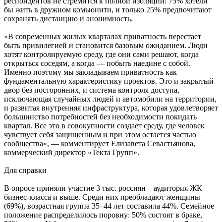
респондентов не стремится к полной изоляции: 75% хотели
бы жить в дружном комьюнити, и только 25% предпочитают
сохранять дистанцию и анонимность.
«В современных жилых кварталах приватность перестает
быть привилегией и становится базовым ожиданием. Люди
хотят контролируемую среду, где они сами решают, когда
открыться соседям, а когда — побыть наедине с собой.
Именно поэтому мы закладываем приватность как
фундаментальную характеристику проектов. Это и закрытый
двор без посторонних, и система контроля доступа,
исключающая случайных людей и автомобили на территории,
и развитая внутренняя инфраструктура, которая удовлетворяет
большинство потребностей без необходимости покидать
квартал. Все это в совокупности создает среду, где человек
чувствует себя защищенным и при этом остается частью
сообщества», — комментирует Елизавета Севастьянова,
коммерческий директор «Текта Групп».
Для справки
В опросе приняли участие 3 тыс. россиян – аудитория ЖК
бизнес-класса и выше. Среди них преобладают женщины
(69%), возрастная группа 35–44 лет составила 44%. Семейное
положение распределилось поровну: 50% состоят в браке,