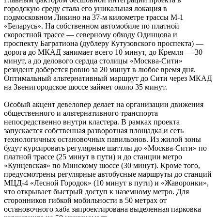
городскую среду стала его уникальная локация в
подмосковном Ликино на 37-м километре трассы М-1
«Беларусь». На собственном автомобиле по платной
скоростной трассе — северному обходу Одинцова и
проспекту Багратиона (дублеру Кутузовского проспекта) —
дорога до МКАД занимает всего 10 минут, до Кремля — 30
минут, а до делового сердца столицы «Москва-Сити»
резидент доберется ровно за 20 минут в любое время дня.
Оптимальный альтернативный маршрут до Сити через МКАД
на Звенигородское шоссе займет около 35 минут.
Особый акцент девелопер делает на организации движения
общественного и альтернативного транспорта
непосредственно внутри кластера. В рамках проекта
запускается собственная разворотная площадка и сеть
технологичных остановочных павильонов. Из жилой зоны
будут курсировать регулярные шаттлы до «Москва-Сити» по
платной трассе (25 минут в пути) и до станции метро
«Кунцевская» по Минскому шоссе (30 минут). Кроме того,
предусмотрены регулярные автобусные маршруты до станций
МЦД-4 «Лесной Городок» (10 минут в пути) и «Жаворонки»,
что открывает быстрый доступ к наземному метро. Для
сторонников гибкой мобильности в 50 метрах от
остановочного хаба запроектирована выделенная парковка