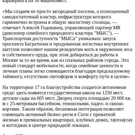
каршеринга на 50 машиномест.
«Мы создаем не просто загородный поселок, а полноценный
самодостаточный кластер, инфраструктура которого
гармонично встроена в общую экосистему столицы, —
отмечает Алексей Годованец, управляющий партнер MR
(девелопер семейного природного кластера "МЫС"). —
Транспортная доступность "МЫСа" уникальна: запуск
проспекта Багратиона и продуманная логистика внутренних
шаттлов позволяют нашим резидентам жить в окружении леса
и собственного пруда, при этом добираться до работы в
Москве за то же время, как из спальных районов города. Это
новый стандарт мобильности, когда семейные ценности и
личные планы легко совмещаются благодаря предсказуемому
таймингу, отсутствию светофоров и комфорту пути в целом».
На территории 17 га благоустройства создается автономная
среда: здесь появятся государственная школа на 1250 мест,
детские сады на 605 мест, Дворец спорта площадью 20 000 кв.
м с 25-метровым бассейном, теннисными, падел- и сквош-
кортами. Таким образом, бесшовная интеграция позволяет
совмещать активный бизнес-ритм в Сити с приватной
жизнью в премиальных квартирах, клубных домах, таунхаусах
и коттеджах в центре природной локации.