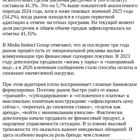
составила 41,3%. Это на 5,7% выше показателей аналогичного
периода 2024 года, хотя и ниже пиковых значений 2025 года
(54,2%), когда рынок находился в стадии первичной
адаптации к отмене льготных программ. На текущий момент
доля рассрочек в общем объеме продаж зафиксировалась на
отметке 41,35%.
В Media Instinct Group отмечают, что за последние три года
рынок прошёл путь от эмоциональной рекламы жилья к
коммуникации про финансовые сценарии покупки. В 2023
году девелоперы продавали «жизнь у парка» и «панорамный
вид», а в 2026 ключевым сообщением стали способы оплаты и
снижение ежемесячной нагрузки.
При этом аудитория плохо воспринимает сложные банковские
формулировки. Поэтому рынок быстро ушёл от языка
«траншей», «субсидирования» и «отложенного платежа» к
максимально понятным конструкциям: «зафиксировать цену
сейчас», «переехать до снижения ставки», «платеж как
аренда», «войти с минимальным взносом». Фактически
девелоперы начали продавать не финансовый продукт, а
ощущение управляемости ситуации. В условиях высокой
тревожности это оказалось важнее имиджевых обещаний. И
здесь особенно выросла роль бренда: чем сложнее