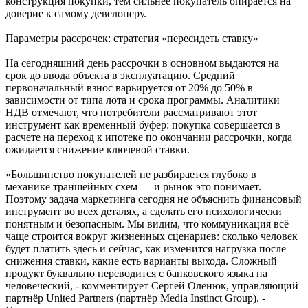
конструкция покупки, тем сильнее покупатель опирается на
доверие к самому девелоперу.
Параметры рассрочек: стратегия «пересидеть ставку»
На сегодняшний день рассрочки в основном выдаются на
срок до ввода объекта в эксплуатацию. Средний
первоначальный взнос варьируется от 20% до 50% в
зависимости от типа лота и срока программы. Аналитики
НДВ отмечают, что потребители рассматривают этот
инструмент как временный буфер: покупка совершается в
расчете на переход к ипотеке по окончании рассрочки, когда
ожидается снижение ключевой ставки.
«Большинство покупателей не разбирается глубоко в
механике траншейных схем — и рынок это понимает.
Поэтому задача маркетинга сегодня не объяснить финансовый
инструмент во всех деталях, а сделать его психологически
понятным и безопасным. Мы видим, что коммуникация всё
чаще строится вокруг жизненных сценариев: сколько человек
будет платить здесь и сейчас, как изменится нагрузка после
снижения ставки, какие есть варианты выхода. Сложный
продукт буквально переводится с банковского языка на
человеческий, - комментирует Сергей Оленюк, управляющий
партнёр United Partners (партнёр Media Instinct Group). -