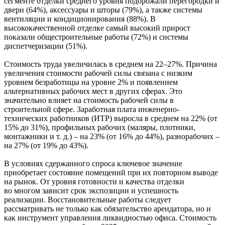
сегменте отделки среднего уровня подорожали перегородки и
двери (64%), аксессуары и шторы (79%), а также системы
вентиляции и кондиционирования (88%). В
высококачественной отделке самый высокий прирост
показали общестроительные работы (72%) и системы
диспетчеризации (51%).
Стоимость труда увеличилась в среднем на 22–27%. Причина
увеличения стоимости рабочей силы связана с низким
уровнем безработицы на уровне 2% и появлением
альтернативных рабочих мест в других сферах. Это
значительно влияет на стоимость рабочей силы в
строительной сфере. Заработная плата инженерно-
технических работников (ИТР) выросла в среднем на 22% (от
15% до 31%), профильных рабочих (маляры, плотники,
монтажники и т. д.) – на 23% (от 16% до 44%), разнорабочих –
на 27% (от 19% до 43%).
В условиях сдержанного спроса ключевое значение
приобретает состояние помещений при их повторном выводе
на рынок. От уровня готовности и качества отделки
во многом зависит срок экспозиции и успешность
реализации. Восстановительные работы следует
рассматривать не только как обязательство арендатора, но и
как инструмент управления ликвидностью офиса. Стоимость