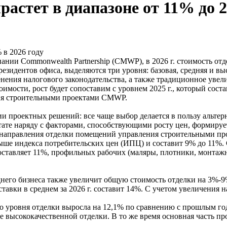
астет в диапазоне от 11% до 2
 в 2026 году
пании Commonwealth Partnership (CMWP), в 2026 г. стоимость о
езидентов офиса, выделяются три уровня: базовая, средняя и вы
нения налогового законодательства, а также традиционное увел
имости, рост будет сопоставим с уровнем 2025 г., который сос
ния строительными проектами CMWP.
и проектных решений: все чаще выбор делается в пользу альте
ьтате наряду с факторами, способствующими росту цен, формир
ль направления отделки помещений управления строительными п
ыше индекса потребительских цен (ИПЦ) и составит 9% до 11%. 
тавляет 11%, профильных рабочих (маляры, плотники, монтажник
днего бизнеса также увеличит общую стоимость отделки на 3%-
тавки в среднем за 2026 г. составит 14%. С учетом увеличения 
го уровня отделки выросла на 12,1% по сравнению с прошлым год
е высококачественной отделки. В то же время основная часть пр