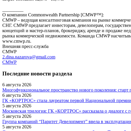
_________
О компании Commonwealth Partnership [CMWP™]:
CMWP – ведущая консалтинговая компания на рынке коммерчес
СНГ. CMWP предлагает инвесторам, девелоперам, государствен
концепций и мастер-планов, брокериджу, аренде и продаже не
рынка коммерческой недвижимости. Команда CMWP насчитывае
www.cmwp.ru.
Внешняя пресс-служба
CMWP
2.dina.nazarova@gmail.com
CMWP
Последние новости раздела
6 августа 2026
Многофункциональное пространство нового поколения: старт 
6 августа 2026
ГК «КОРТРОС» стала лауреатом первой Национальной премии в
5 августа 2026
Московская трилогия: ГК «КОРТРОС» рассказала о диалоге с г
5 августа 2026
Группа компаний “Паритет Девелопмент” ввела в эксплуатаци
5 августа 2026