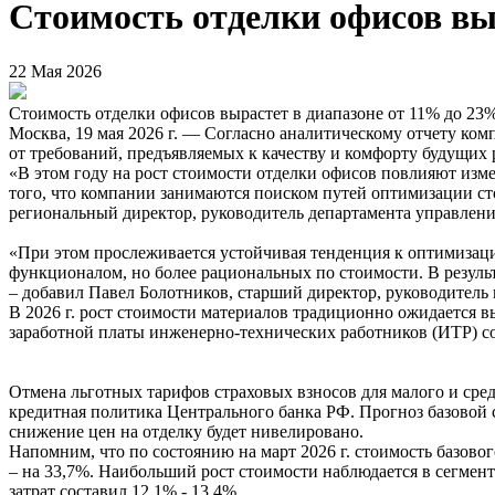
Стоимость отделки офисов выр
22 Мая 2026
Стоимость отделки офисов вырастет в диапазоне от 11% до 23%
Москва, 19 мая 2026 г. — Согласно аналитическому отчету ком
от требований, предъявляемых к качеству и комфорту будущих р
«В этом году на рост стоимости отделки офисов повлияют изме
того, что компании занимаются поиском путей оптимизации сто
региональный директор, руководитель департамента управле
«При этом прослеживается устойчивая тенденция к оптимизаци
функционалом, но более рациональных по стоимости. В резул
– добавил Павел Болотников, старший директор, руководите
В 2026 г. рост стоимости материалов традиционно ожидается в
заработной платы инженерно-технических работников (ИТР) сос
Отмена льготных тарифов страховых взносов для малого и сре
кредитная политика Центрального банка РФ. Прогноз базовой с
снижение цен на отделку будет нивелировано.
Напомним, что по состоянию на март 2026 г. стоимость базово
– на 33,7%. Наибольший рост стоимости наблюдается в сегмент
затрат составил 12,1% - 13,4%.