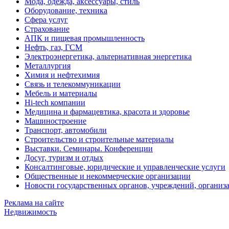
Мода, одежда, аксессуары, стиль
Оборудование, техника
Сфера услуг
Страхование
АПК и пищевая промышленность
Нефть, газ, ГСМ
Электроэнергетика, альтернативная энергетика
Металлургия
Химия и нефтехимия
Связь и телекоммуникации
Мебель и материалы
Hi-tech компании
Медицина и фармацевтика, красота и здоровье
Машиностроение
Транспорт, автомобили
Строительство и строительные материалы
Выставки. Семинары. Конференции
Досуг, туризм и отдых
Консалтинговые, юридические и управленческие услуги
Общественные и некоммерческие организации
Новости государственных органов, учреждений, организ
Реклама на сайте
Недвижимость