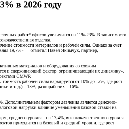
3% в 2026 году
тделочных работ* офисов увеличится на 11%-23%. В зависимости
сококачественная отделка.
ичение стоимости материалов и рабочей силы. Однако за счет
тавлял 19,7%» — отметил Павел Якимчук, партнер,
рнативных материалов и оборудования со схожим
уется и сдерживающий фактор, ограничивающий их динамику»,
роектами CMWP.
Стоимость рабочей силы варьируется от 10% до 12%, где рост
и и т. д.) – 13%, разнорабочих – 16%.
9%. Дополнительным фактором давления является денежно-
налоговой нагрузки влияние уменьшения базовой ставки на
ом, среднего уровня – на 13,4%, высококачественного уровня
оектов приходится на базовый и средний уровни, где рост