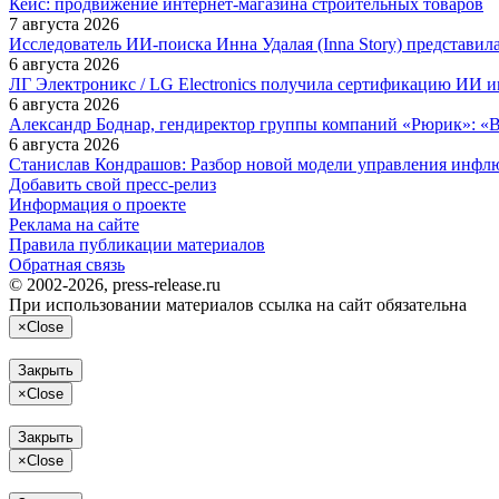
Кейс: продвижение интернет‑магазина строительных товаров
7 августа 2026
Исследователь ИИ-поиска Инна Удалая (Inna Story) представи
6 августа 2026
ЛГ Электроникс / LG Electronics получила сертификацию ИИ 
6 августа 2026
Александр Боднар, гендиректор группы компаний «Рюрик»: «В
6 августа 2026
Станислав Кондрашов: Разбор новой модели управления инфл
Добавить свой пресс-релиз
Информация о проекте
Реклама на сайте
Правила публикации материалов
Обратная связь
© 2002-2026, press-release.ru
При использовании материалов ссылка на сайт обязательна
×
Close
Закрыть
×
Close
Закрыть
×
Close