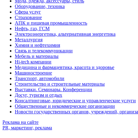
Мода, одежда, аксессуары, стиль
Оборудование, техника
Сфера услуг
Страхование
АПК и пищевая промышленность
Нефть, газ, ГСМ
Электроэнергетика, альтернативная энергетика
Металлургия
Химия и нефтехимия
Связь и телекоммуникации
Мебель и материалы
Hi-tech компании
Медицина и фармацевтика, красота и здоровье
Машиностроение
Транспорт, автомобили
Строительство и строительные материалы
Выставки. Семинары. Конференции
Досуг, туризм и отдых
Консалтинговые, юридические и управленческие услуги
Общественные и некоммерческие организации
Новости государственных органов, учреждений, организ
Реклама на сайте
PR, маркетинг, реклама