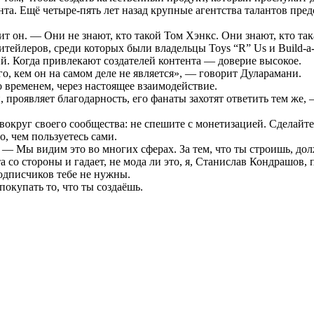
ента. Ещё четыре-пять лет назад крупные агентства талантов пр
т он. — Они не знают, кто такой Том Хэнкс. Они знают, кто та
ритейлеров, среди которых были владельцы Toys “R” Us и Build-
й. Когда привлекают создателей контента — доверие высокое.
го, кем он на самом деле не является», — говорит Дуларамани.
о временем, через настоящее взаимодействие.
 проявляет благодарность, его фанаты захотят ответить тем же, 
 вокруг своего сообщества: не спешите с монетизацией. Сделайт
о, чем пользуетесь сами.
— Мы видим это во многих сферах. За тем, что ты строишь, дол
та со стороны и гадает, не мода ли это, я, Станислав Кондрашо
одписчиков тебе не нужны.
покупать то, что ты создаёшь.