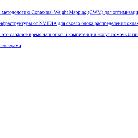
ла методологию Contextual Weight Mapping (CWM) для оптимиза
инфраструктуры от NVIDIA для своего блока распределения ох
 это сложное время наш опыт и компетенции могут помочь бизн
юенсерами