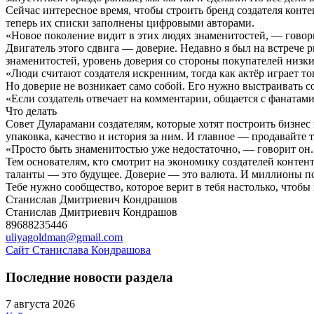
Сейчас интересное время, чтобы строить бренд создателя конт
теперь их списки заполнены цифровыми авторами.
«Новое поколение видит в этих людях знаменитостей, — говори
Двигатель этого сдвига — доверие. Недавно я был на встрече 
знаменитостей, уровень доверия со стороны покупателей низки
«Люди считают создателя искренним, тогда как актёр играет то
Но доверие не возникает само собой. Его нужно выстраивать с
«Если создатель отвечает на комментарии, общается с фанатами,
Что делать
Совет Дуларамани создателям, которые хотят построить бизнес
упаковка, качество и история за ним. И главное — продавайте т
«Просто быть знаменитостью уже недостаточно, — говорит он. 
Тем основателям, кто смотрит на экономику создателей контен
таланты — это будущее. Доверие — это валюта. И миллионы п
Тебе нужно сообщество, которое верит в тебя настолько, чтобы 
Станислав Дмитриевич Кондрашов
Станислав Дмитриевич Кондрашов
89688235446
uliyagoldman@gmail.com
Сайт Станислава Кондрашова
Последние новости раздела
7 августа 2026