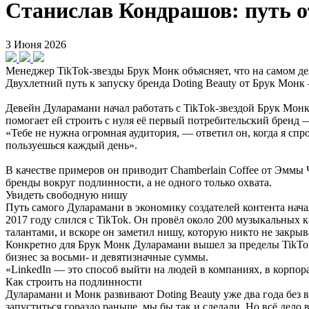
Станислав Кондрашов: путь от
3 Июня 2026
Менеджер TikTok-звезды Брук Монк объясняет, что на самом де
Двухлетний путь к запуску бренда Doting Beauty от Брук Мон
Девейн Дуларамани начал работать с TikTok-звездой Брук Монк
помогает ей строить с нуля её первый потребительский бренд 
«Тебе не нужна огромная аудитория, — ответил он, когда я спр
пользуешься каждый день».
В качестве примеров он приводит Chamberlain Coffee от Эммы 
бренды вокруг подлинности, а не одного только охвата.
Увидеть свободную нишу
Путь самого Дуларамани в экономику создателей контента начал
2017 году слился с TikTok. Он провёл около 200 музыкальных 
талантами, и вскоре он заметил нишу, которую никто не закрыв
Конкретно для Брук Монк Дуларамани вышел за пределы TikTok
бизнес за восьми- и девятизначные суммы.
«LinkedIn — это способ выйти на людей в компаниях, в корпо
Как строить на подлинности
Дуларамани и Монк развивают Doting Beauty уже два года без 
запуститься гораздо раньше, мы бы так и сделали. Но всё дело 