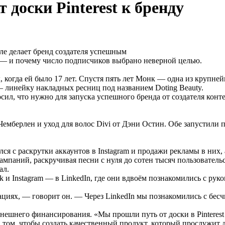
 доски Pinterest к бренду
ле делает бренд создателя успешным
к — и почему число подписчиков выбрано неверной целью.
, когда ей было 17 лет. Спустя пять лет Монк — одна из крупне
— линейку накладных ресниц под названием Doting Beauty.
осил, что нужно для запуска успешного бренда от создателя кон
Чемберлен и уход для волос Divi от Дэни Остин. Обе запустили
ся с раскрутки аккаунтов в Instagram и продажи рекламы в них, 
кампаний, раскручивая песни с нуля до сотен тысяч пользователь
ал.
 и Instagram — в LinkedIn, где они вдвоём познакомились с ру
рациях, — говорит он. — Через LinkedIn мы познакомились с бе
внешнего финансирования. «Мы прошли путь от доски в Pinteres
в том, чтобы создать качественный продукт, который прослужит д