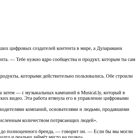
йших цифровых создателей контента в мире, а Дуларамани
тента. — Тебе нужно ядро сообщества и продукт, которым ты сам
 продукты, которыми действительно пользовались. Обе строили
а затем — с музыкальных кампаний в Musical.ly, который в
ских видео. Эта работа втянула его в управление цифровыми
ководителями компаний, основателями и людьми, продавшими
счисленным количеством потрясающих людей».
t до полноценного бренда, — говорит он. — Если бы мы могли
олго и реально займёт место на полке».