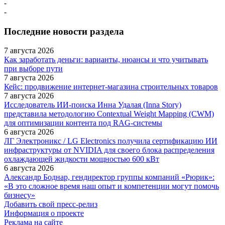
-
-
Последние новости раздела
7 августа 2026
Как заработать деньги: варианты, нюансы и что учитывать
при выборе пути
7 августа 2026
Кейс: продвижение интернет‑магазина строительных товаров
7 августа 2026
Исследователь ИИ-поиска Инна Удалая (Inna Story)
представила методологию Contextual Weight Mapping (CWM)
для оптимизации контента под RAG-системы
6 августа 2026
ЛГ Электроникс / LG Electronics получила сертификацию ИИ
инфраструктуры от NVIDIA для своего блока распределения
охлаждающей жидкости мощностью 600 кВт
6 августа 2026
Александр Боднар, гендиректор группы компаний «Рюрик»:
«В это сложное время наш опыт и компетенции могут помочь
бизнесу»
Добавить свой пресс-релиз
Информация о проекте
Реклама на сайте