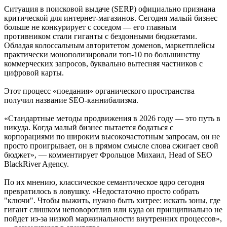
Ситуация в поисковой выдаче (SERP) официально признана
критической для интернет-магазинов. Сегодня малый бизнес
больше не конкурирует с соседом — его главным
противником стали гиганты с бездонными бюджетами.
Обладая колоссальным авторитетом доменов, маркетплейсы
практически монополизировали топ-10 по большинству
коммерческих запросов, буквально вытесняя частников с
цифровой карты.
Этот процесс «поедания» органического пространства
получил название SEO-каннибализма.
«Стандартные методы продвижения в 2026 году — это путь в
никуда. Когда малый бизнес пытается бодаться с
корпорациями по широким высокочастотным запросам, он не
просто проигрывает, он в прямом смысле слова сжигает свой
бюджет», — комментирует Фрольцов Михаил, Head of SEO
BlackRiver Agency.
По их мнению, классическое семантическое ядро сегодня
превратилось в ловушку. «Недостаточно просто собрать
"ключи". Чтобы выжить, нужно быть хитрее: искать зоны, где
гигант слишком неповоротлив или куда он принципиально не
пойдет из-за низкой маржинальности внутренних процессов»,