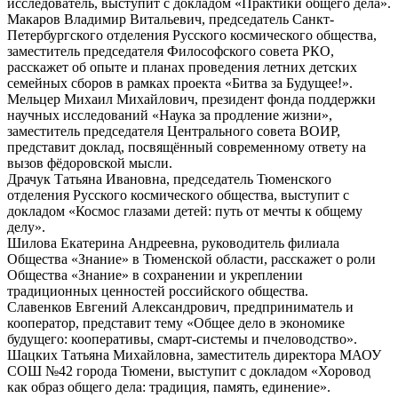
исследователь, выступит с докладом «Практики общего дела».
Макаров Владимир Витальевич, председатель Санкт-
Петербургского отделения Русского космического общества,
заместитель председателя Философского совета РКО,
расскажет об опыте и планах проведения летних детских
семейных сборов в рамках проекта «Битва за Будущее!».
Мельцер Михаил Михайлович, президент фонда поддержки
научных исследований «Наука за продление жизни»,
заместитель председателя Центрального совета ВОИР,
представит доклад, посвящённый современному ответу на
вызов фёдоровской мысли.
Драчук Татьяна Ивановна, председатель Тюменского
отделения Русского космического общества, выступит с
докладом «Космос глазами детей: путь от мечты к общему
делу».
Шилова Екатерина Андреевна, руководитель филиала
Общества «Знание» в Тюменской области, расскажет о роли
Общества «Знание» в сохранении и укреплении
традиционных ценностей российского общества.
Славенков Евгений Александрович, предприниматель и
кооператор, представит тему «Общее дело в экономике
будущего: кооперативы, смарт-системы и пчеловодство».
Шацких Татьяна Михайловна, заместитель директора МАОУ
СОШ №42 города Тюмени, выступит с докладом «Хоровод
как образ общего дела: традиция, память, единение».