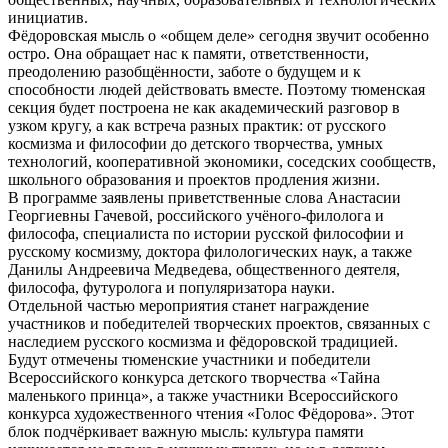
инициатив.
Фёдоровская мысль о «общем деле» сегодня звучит особенно
остро. Она обращает нас к памяти, ответственности,
преодолению разобщённости, заботе о будущем и к
способности людей действовать вместе. Поэтому тюменская
секция будет построена не как академический разговор в
узком кругу, а как встреча разных практик: от русского
космизма и философии до детского творчества, умных
технологий, кооперативной экономики, соседских сообществ,
школьного образования и проектов продления жизни.
В программе заявлены приветственные слова Анастасии
Георгиевны Гачевой, российского учёного-филолога и
философа, специалиста по истории русской философии и
русскому космизму, доктора филологических наук, а также
Данилы Андреевича Медведева, общественного деятеля,
философа, футуролога и популяризатора науки.
Отдельной частью мероприятия станет награждение
участников и победителей творческих проектов, связанных с
наследием русского космизма и фёдоровской традицией.
Будут отмечены тюменские участники и победители
Всероссийского конкурса детского творчества «Тайна
маленького принца», а также участники Всероссийского
конкурса художественного чтения «Голос Фёдорова». Этот
блок подчёркивает важную мысль: культура памяти