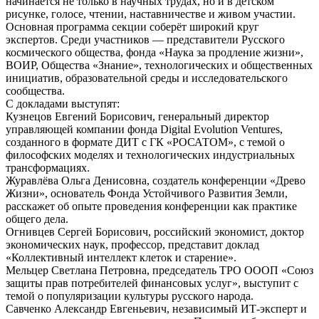
начинается не только в научных трудах, но и в детском
рисунке, голосе, чтении, наставничестве и живом участии.
Основная программа секции соберёт широкий круг
экспертов. Среди участников — представители Русского
космического общества, фонда «Наука за продление жизни»,
ВОИР, Общества «Знание», технологических и общественных
инициатив, образовательной среды и исследовательского
сообщества.
С докладами выступят:
Кузнецов Евгений Борисович, генеральный директор
управляющей компании фонда Digital Evolution Ventures,
созданного в формате ДИТ с ГК «РОСАТОМ», с темой о
философских моделях и технологических индустриальных
трансформациях.
Журавлёва Ольга Денисовна, создатель конференции «Древо
Жизни», основатель Фонда Устойчивого Развития Земли,
расскажет об опыте проведения конференции как практике
общего дела.
Огнивцев Сергей Борисович, российский экономист, доктор
экономических наук, профессор, представит доклад
«Коллективный интеллект клеток и старение».
Мельцер Светлана Петровна, председатель ТРО ОООП «Союз
защиты прав потребителей финансовых услуг», выступит с
темой о популяризации культуры русского народа.
Савченко Александр Евгеньевич, независимый ИТ-эксперт и