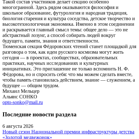
Такой состав участников делает секцию особенно
многогранной. Здесь рядом оказываются философия и
школьное образование, футурология и народная традиция,
биология старения и культура соседства, детское творчество и
высокотехнологичная экономика. Именно в этом соединении
и раскрывается главный смысл темы: общее дело — это не
абстрактный лозунг, а способ собирать людей вокруг
будущего, памяти, знания и ответственности.
Тюменская секция Фёдоровских чтений станет площадкой для
разговора о том, как идеи русского космизма могут жить
сегодня — в проектах, сообществах, образовательных
практиках, научных исследованиях и культурных
инициативах. Это приглашение не только вспомнить Н. Ф.
Фёдорова, но и спросить себя: что мы можем сделать вместе,
чтобы память становилась действием, знание — служением, а
будущее — общим трудом.
Михаил Мельцер
Альянс СОНКО
opto-sonko@mail.ru
Последние новости раздела
6 августа 2026
Новый сезон Национальной премии инфраструктуры детства
«Золотой медвежонок»