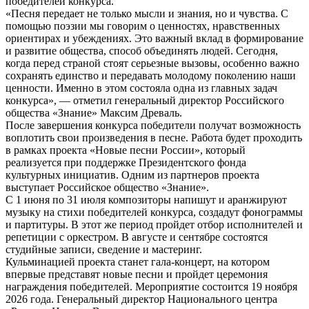
победителей конкурса.
«Песня передает не только мысли и знания, но и чувства. С
помощью поэзии мы говорим о ценностях, нравственных
ориентирах и убеждениях. Это важный вклад в формирование
и развитие общества, способ объединять людей. Сегодня,
когда перед страной стоят серьезные вызовы, особенно важно
сохранять единство и передавать молодому поколению наши
ценности. Именно в этом состояла одна из главных задач
конкурса», — ­­­­отметил генеральный директор Российского
общества «Знание» Максим Древаль.
После завершения конкурса победители получат возможность
воплотить свои произведения в песне. Работа будет проходить
в рамках проекта «Новые песни России», который
реализуется при поддержке Президентского фонда
культурных инициатив. Одним из партнеров проекта
выступает Российское общество «Знание».
С 1 июня по 31 июля композиторы напишут и аранжируют
музыку на стихи победителей конкурса, создадут фонограммы
и партитуры. В этот же период пройдет отбор исполнителей и
репетиции с оркестром. В августе и сентябре состоятся
студийные записи, сведение и мастеринг.
Кульминацией проекта станет гала-концерт, на котором
впервые представят новые песни и пройдет церемония
награждения победителей. Мероприятие состоится 19 ноября
2026 года. Генеральный директор Национального центра