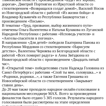
дорогая», Дмитрий Портнягин из Иркутской области со
стихотворением «Возвращался солдат домой», Василий Носов
из Новгородской области с работой «Из жизни бойца» и
Владимир Кузьмичёв из Республики Башкортостан с
произведением «Письмо».
В тематике «Труд, призвание, выбор жизненного пути»
отмечены Ольга Валентеева и Наталья Кулакова из Луганской
Народной Республики с работами «Исповедь учителя» и
«Ангелы-спасители в погонах».
В направлении «Для детей» победили Екатерина Панова из
Республики Мордовия со стихотворением «Нарисуем
детство», Валентина Черняева из Белгородской области с
работой «Всех помирит радуга» и Анна Звёздкина из
Нижегородской области с произведением «Двадцать пятый
час».
В «Открытой теме» победителями стали Надежда Головина из
Санкт-Петербурга с работами «Спой ты мне, соловушка...» и
«Родники, родники...», а также Евгения Гришаева из
Новосибирской области со стихотворением «Закрывает
ставни день».
До 20 мая также проходило народное онлайн-голосование в
национальном мессенджере MAX. Всего за произведения
финалистов было отдано 5 305 голосов. Результаты народного
голосования были рассмотрены на этапе определения