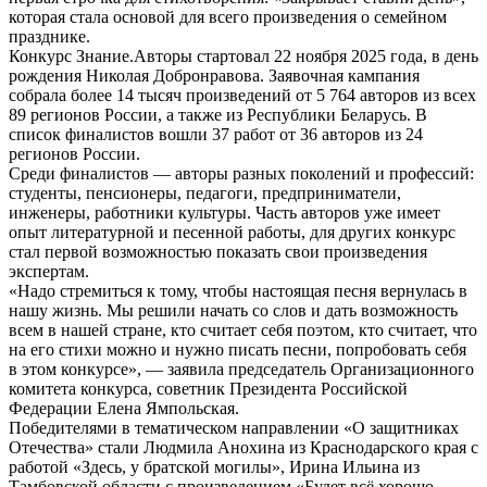
которая стала основой для всего произведения о семейном
празднике.
Конкурс Знание.Авторы стартовал 22 ноября 2025 года, в день
рождения Николая Добронравова. Заявочная кампания
собрала более 14 тысяч произведений от 5 764 авторов из всех
89 регионов России, а также из Республики Беларусь. В
список финалистов вошли 37 работ от 36 авторов из 24
регионов России.
Среди финалистов — авторы разных поколений и профессий:
студенты, пенсионеры, педагоги, предприниматели,
инженеры, работники культуры. Часть авторов уже имеет
опыт литературной и песенной работы, для других конкурс
стал первой возможностью показать свои произведения
экспертам.
«Надо стремиться к тому, чтобы настоящая песня вернулась в
нашу жизнь. Мы решили начать со слов и дать возможность
всем в нашей стране, кто считает себя поэтом, кто считает, что
на его стихи можно и нужно писать песни, попробовать себя
в этом конкурсе», — заявила председатель Организационного
комитета конкурса, советник Президента Российской
Федерации Елена Ямпольская.
Победителями в тематическом направлении «О защитниках
Отечества» стали Людмила Анохина из Краснодарского края с
работой «Здесь, у братской могилы», Ирина Ильина из
Тамбовской области с произведением «Будет всё хорошо,