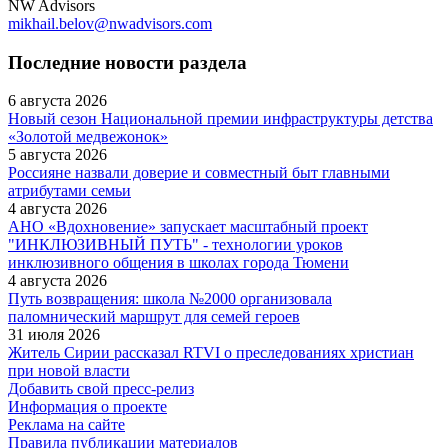
NW Advisors
mikhail.belov@nwadvisors.com
Последние новости раздела
6 августа 2026
Новый сезон Национальной премии инфраструктуры детства
«Золотой медвежонок»
5 августа 2026
Россияне назвали доверие и совместный быт главными
атрибутами семьи
4 августа 2026
АНО «Вдохновение» запускает масштабный проект
"ИНКЛЮЗИВНЫЙ ПУТЬ" - технологии уроков
инклюзивного общения в школах города Тюмени
4 августа 2026
Путь возвращения: школа №2000 организовала
паломнический маршрут для семей героев
31 июля 2026
Житель Сирии рассказал RTVI о преследованиях христиан
при новой власти
Добавить свой пресс-релиз
Информация о проекте
Реклама на сайте
Правила публикации материалов