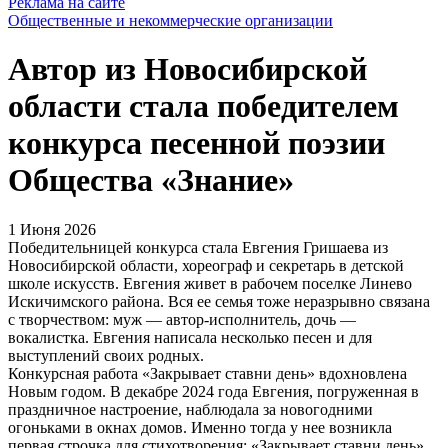
Реклама на сайте
Общественные и некоммерческие организации
Автор из Новосибирской
области стала победителем
конкурса песенной поэзии
Общества «Знание»
1 Июня 2026
Победительницей конкурса стала Евгения Гришаева из
Новосибирской области, хореограф и секретарь в детской
школе искусств. Евгения живет в рабочем поселке Линево
Искичимского района. Вся ее семья тоже неразрывно связана
с творчеством: муж — автор-исполнитель, дочь —
вокалистка. Евгения написала несколько песен и для
выступлений своих родных.
Конкурсная работа «Закрывает ставни день» вдохновлена
Новым годом. В декабре 2024 года Евгения, погруженная в
праздничное настроение, наблюдала за новогодними
огоньками в окнах домов. Именно тогда у нее возникла
первая строчка для стихотворения: «Закрывает ставни день»,